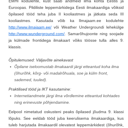
EMHI kodulehte, kust saab andmeid ilma kohta Eestis ja
Euroopas. Pildiliste leppemärkidega Eesti ilmakaardiga võiksid
õpilased tööd teha juba II kooliastmes ja jätkata seda III
kooliastmes. Kasutada võib ka Ilmajaam.ee kodulehte
http://www.ilmajaam.ee/
või Weather Undergroundi lehekülge
http://www.wunderground.com/
. Samarõhujoonte ning soojade
ja külmade frontidega ilmakaart võiks töösse tulla alles 9.
klassis.
Õpitulemused: Väljavõte ainekavast
Õpilane iseloomustab ilmakaardi järgi etteantud koha ilma
(õhurõhk, kõrg- või madalrõhuala, soe ja külm front,
sademed, tuuled).
Praktilised tööd ja IKT kasutamine:
Internetiandmete järgi ilma võrdlemine etteantud kohtades
ning erinevuste põhj
endamine.
Eelpool nimetatud oskusteni peaks õpilased jõudma 9. klassi
lõpuks. See eeldab tööd juba keerulisema ilmakaardiga, kus
tuleb harjutada ilmakaardil olevatest leppemärkidest (õhurõhk,