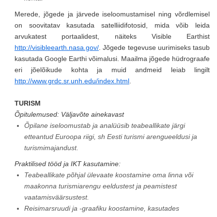
Merede, jõgede ja järvede iseloomustamisel ning võrdlemisel
on soovitatav kasutada satelliidifotosid, mida võib leida
arvukatest portaalidest, näiteks Visible Earthist
http://visibleearth.nasa.gov/
. Jõgede tegevuse uurimiseks tasub
kasutada Google Earthi võimalusi. Maailma jõgede hüdrograafe
eri jõelõikude kohta ja muid andmeid leiab lingilt
http://www.grdc.sr.unh.edu/index.html
.
TURISM
Õpitulemused: Väljavõte ainekavast
Õpilane iseloomustab ja analüüsib teabeallikate järgi
etteantud Euroopa riigi, sh Eesti turismi arengueeldusi ja
turismimajandust.
Praktilised tööd ja IKT kasutamine:
Teabeallikate põhjal ülevaate koostamine oma linna või
maakonna turismiarengu eeldustest ja peamistest
vaatamisväärsustest.
Reisimarsruudi ja -graafiku koostamine, kasutades