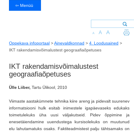
⇦ Menüü
A
A
A
Oppekava infoportaal
>
Ainevaldkonnad
>
4. Loodusained
>
IKT rakendamisvõimalustest geograafiaõpetuses
IKT rakendamisvõimalustest
geograafiaõpetuses
Ülle Liiber,
Tartu Ülikool, 2010
Viimaste aastakümnete tehnika kiire areng ja pidevalt suurenev
informatsiooni hulk esitab inimestele igapäevaseks edukaks
toimetulekuks üha uusi väljakutseid. Pidev õppimine ja
enesetäiendamine uuendustega kursisolekuks on muutunud
elu lahutamatuks osaks. Faktiteadmistest palju tähtsamaks on