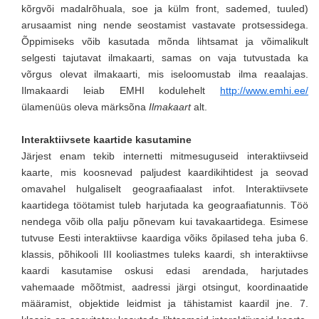
kõrgvõi madalrõhuala, soe ja külm front, sademed, tuuled)
arusaamist ning nende seostamist vastavate protsessidega.
Õppimiseks võib kasutada mõnda lihtsamat ja võimalikult
selgesti tajutavat ilmakaarti, samas on vaja tutvustada ka
võrgus olevat ilmakaarti, mis iseloomustab ilma reaalajas.
Ilmakaardi leiab EMHI kodulehelt
http://www.emhi.ee/
ülamenüüs oleva märksõna
Ilmakaart
alt.
Interaktiivsete kaartide kasutamine
Järjest enam tekib internetti mitmesuguseid interaktiivseid
kaarte, mis koosnevad paljudest kaardikihtidest ja seovad
omavahel hulgaliselt geograafiaalast infot. Interaktiivsete
kaartidega töötamist tuleb harjutada ka geograafiatunnis. Töö
nendega võib olla palju põnevam kui tavakaartidega. Esimese
tutvuse Eesti interaktiivse kaardiga võiks õpilased teha juba 6.
klassis, põhikooli III kooliastmes tuleks kaardi, sh interaktiivse
kaardi kasutamise oskusi edasi arendada, harjutades
vahemaade mõõtmist, aadressi järgi otsingut, koordinaatide
määramist, objektide leidmist ja tähistamist kaardil jne. 7.