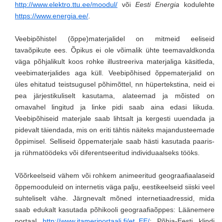
http://www.elektro.ttu.ee/moodul/
või
Eesti Energia
kodulehte
https://www.energia.ee/
.
Veebipõhistel (õppe)materjalidel on mitmeid eeliseid
tavaõpikute ees. Õpikus ei ole võimalik ühte teemavaldkonda
väga põhjalikult koos rohke illustreeriva materjaliga käsitleda,
veebimaterjalides aga küll. Veebipõhised õppematerjalid on
üles ehitatud teistsugusel põhimõttel, nn hüpertekstina, neid ei
pea järjestikuliselt kasutama, alateemad ja mõisted on
omavahel lingitud ja linke pidi saab aina edasi liikuda.
Veebipõhiseid materjale saab lihtsalt ja kergesti uuendada ja
pidevalt täiendada, mis on eriti tähtis näiteks majandusteemade
õppimisel. Selliseid õppematerjale saab hästi kasutada paaris-
ja rühmatöödeks või diferentseeritud individuaalseks tööks.
Võõrkeelseid vähem või rohkem animeeritud geograafiaalaseid
õppemooduleid on internetis väga palju, eestikeelseid siiski veel
suhteliselt vähe. Järgnevalt mõned internetiaadressid, mida
saab edukalt kasutada põhikooli geograafiaõppes: Läänemere
portaal
http://www.itameriportaali.fi/et_EE/
; Põhja-Eesti klindi