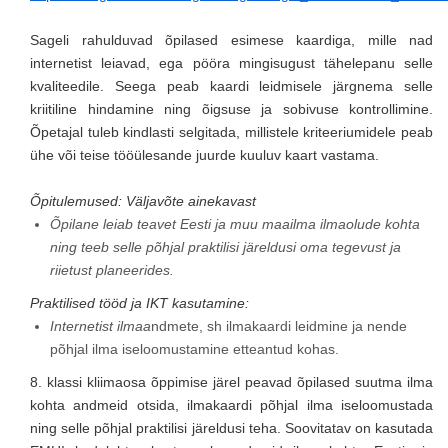
Sageli rahulduvad õpilased esimese kaardiga, mille nad
internetist leiavad, ega pööra mingisugust tähelepanu selle
kvaliteedile. Seega peab kaardi leidmisele järgnema selle
kriitiline hindamine ning õigsuse ja sobivuse kontrollimine.
Õpetajal tuleb kindlasti selgitada, millistele kriteeriumidele peab
ühe või teise tööülesande juurde kuuluv kaart vastama.
Õpitulemused: Väljavõte ainekavast
Õpilane leiab teavet Eesti ja muu maailma ilmaolude kohta
ning teeb selle põhjal praktilisi järeldusi oma tegevust ja
riietust planeerides.
Praktilised tööd ja IKT kasutamine:
Internetist ilmaa
ndmete, sh ilmakaardi leidmine ja nende
põhjal ilma iseloomustamine etteantud kohas.
8. klassi kliimaosa õppimise järel peavad õpilased suutma ilma
kohta andmeid otsida, ilmakaardi põhjal ilma iseloomustada
ning selle põhjal praktilisi järeldusi teha. Soovitatav on kasutada