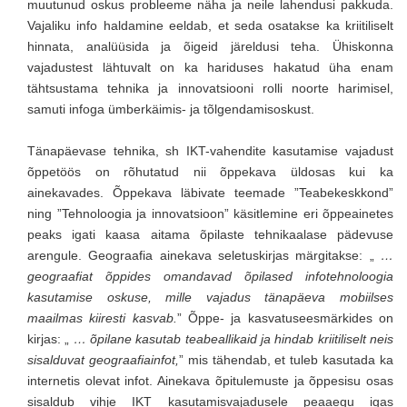
muutunud oskus probleeme näha ja neile lahendusi pakkuda.
Vajaliku info haldamine eeldab, et seda osatakse ka kriitiliselt
hinnata, analüüsida ja õigeid järeldusi teha. Ühiskonna
vajadustest lähtuvalt on ka hariduses hakatud üha enam
tähtsustama tehnika ja innovatsiooni rolli noorte harimisel,
samuti infoga ümberkäimis- ja tõlgendamisoskust.
Tänapäevase tehnika, sh IKT-vahendite kasutamise vajadust
õppetöös on rõhutatud nii õppekava üldosas kui ka
ainekavades. Õppekava läbivate teemade ”Teabekeskkond”
ning ”Tehnoloogia ja innovatsioon” käsitlemine eri õppeainetes
peaks igati kaasa aitama õpilaste tehnikaalase pädevuse
arengule. Geograafia ainekava seletuskirjas märgitakse: „
…
geograafiat õppides omandavad õpilased infotehnoloogia
kasutamise oskuse, mille vajadus tänapäeva mobiilses
maailmas kiiresti kasvab.
” Õppe- ja kasvatuseesmärkides on
kirjas: „
… õpilane kasutab teabeallikaid ja hindab kriitiliselt neis
sisalduvat geograafiainfot,
” mis tähendab, et tuleb kasutada ka
internetis olevat infot. Ainekava õpitulemuste ja õppesisu osas
sisaldub vihje IKT kasutamisvajadusele peaaegu igas