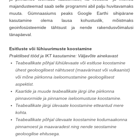
majandusteemad saab selle programmi abil palju huvitavamaks
muuta. Gümnaasiums peaks Google Earthi sihipärane
kasutamine olema lausa kohustuslik, mõistmaks
geoinfosüsteemide tähtsust ja nende rakendusvõimalusi
tänapäeval.
Esitluste või lühiuurimuste koostamine
Praktilised tööd ja IKT kasutamine: Väljavõte ainekavast
Teabeallikate põhjal lühiülevaate või esitluse koostamine
ühest geoloogilisest nähtusest (maavärinast või vulkaanist)
või mõne piirkonna iseloomustamine geoloogilisest
aspektist.
Kaartide ja muude teabeallikate järgi ühe piirkonna
pinnavormide ja pinnamoe iseloomustuse koostamine.
Teabeallikate järgi ülevaate koostamine etteantud mere
kohta.
Teabeallikate põhjal ülevaate koostamine kodumaakonna
pinnamoest ja maavaradest ning nende seostamine
geoloogilise ehitusega.