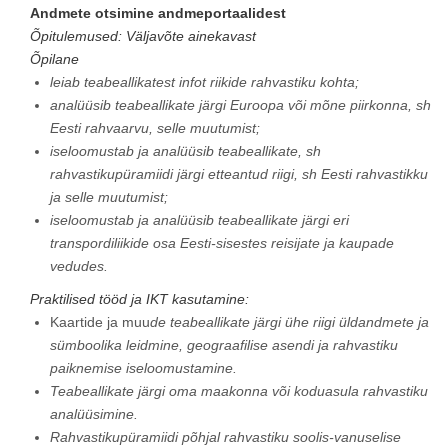
Andmete otsimine andmeportaalidest
Õpitulemused: Väljavõte ainekavast
Õpilane
leiab teabeallikatest infot riikide rahvastiku kohta;
analüüsib teabeallikate järgi Euroopa või mõne piirkonna, sh
Eesti rahvaarvu, selle muutumist;
iseloomustab ja analüüsib teabeallikate, sh
rahvastikupüramiidi järgi etteantud riigi, sh Eesti rahvastikku
ja selle muutumist;
iseloomustab ja analüüsib teabeallikate järgi eri
transpordiliikide osa Eesti-sisestes reisijate ja kaupade
vedudes.
Praktilised tööd ja IKT kasutamine:
Kaartide ja muu
de teabeallikate järgi ühe riigi üldandmete ja
sümboolika leidmine, geograafilise asendi ja rahvastiku
paiknemise iseloomustamine.
Teabeallikate järgi oma maakonna või koduasula rahvastiku
analüüsimine.
Rahvastikupüramiidi põhjal rahvastiku soolis-vanuselise