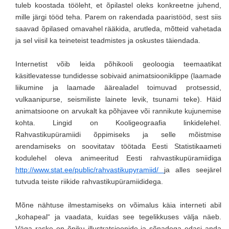
tuleb koostada tööleht, et õpilastel oleks konkreetne juhend,
mille järgi tööd teha. Parem on rakendada paaristööd, sest siis
saavad õpilased omavahel rääkida, arutleda, mõtteid vahetada
ja sel viisil ka teineteist teadmistes ja oskustes täiendada.
Internetist võib leida põhikooli geoloogia teemaatikat
käsitlevatesse tundidesse sobivaid animatsiooniklippe (laamade
liikumine ja laamade äärealadel toimuvad protsessid,
vulkaanipurse, seismiliste lainete levik, tsunami teke). Häid
animatsioone on arvukalt ka põhjavee või rannikute kujunemise
kohta. Lingid on Kooligeograafia linkidelehel.
Rahvastikupüramiidi õppimiseks ja selle mõistmise
arendamiseks on soovitatav töötada Eesti Statistikaameti
kodulehel oleva animeeritud Eesti rahvastikupüramiidiga
http://www.stat.ee/public/rahvastikupyramiid/
ja alles seejärel
tutvuda teiste riikide rahvastikupüramiididega.
Mõne nähtuse ilmestamiseks on võimalus käia interneti abil
„kohapeal“ ja vaadata, kuidas see tegelikkuses välja näeb.
Väga raske on õpiku illustratsioonide ja sõnadega edasi anda