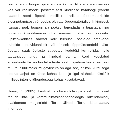
teemade või hoopis õpitegevuste kaupa. Alustada võib näiteks
kas või kodutööde postitamisest kindlasse kataloogi (varem
saadeti need õpetaja meilile), üksikute õppematerjalide
ülesriputamisest või veebis olevate õppematerjalide linkimisest.
Kursust saab tasapisi aja jooksul täiendada ja täiustada ning
õppetöö korraldamisse üha enamaid vahendeid kaasata.
Õpikeskkonnas saavad kõik kursusel osalejad omavahel
suhelda, individuaalselt või ühiselt õppeülesandeid täita,
õpetaja saab õpilaste saadetud kodutöid kontrollida, neile
tagasisidet anda ja hindeid panna. Kord koostatud
enesekontrolli- või hindelisi teste saab vajaduse korral kergesti
muuta. Suurimaks mugavuseks on aga see, et kõik kursusega
seotud asjad on ühes kohas koos ja igal ajahetkel ükskõik
millises internetiühendusega kohas kasutatavad.
Hirmo, C. (2005), Eesti üldhariduskoolide õpetajaid mõjutavad
tegurid info- ja kommunikatsioonitehnoloogia rakendamisel,
avaldamata magistritöö, Tartu Ülikool, Tartu, kättesaadav
internetis