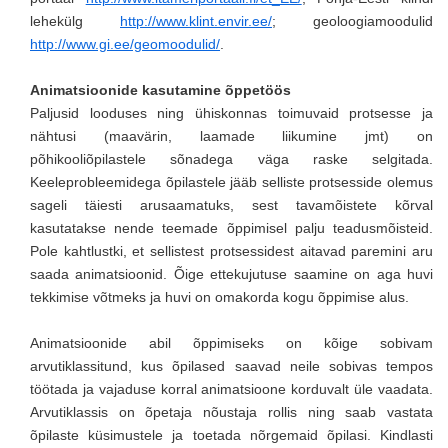
lehekülg
http://www.klint.envir.ee/
; geoloogiamoodulid
http://www.gi.ee/geomoodulid/
.
Animatsioonide kasutamine õppetöös
Paljusid looduses ning ühiskonnas toimuvaid protsesse ja
nähtusi (maavärin, laamade liikumine jmt) on
põhikooliõpilastele sõnadega väga raske selgitada.
Keeleprobleemidega õpilastele jääb selliste protsesside olemus
sageli täiesti arusaamatuks, sest tavamõistete kõrval
kasutatakse nende teemade õppimisel palju teadusmõisteid.
Pole kahtlustki, et sellistest protsessidest aitavad paremini aru
saada animatsioonid. Õige ettekujutuse saamine on aga huvi
tekkimise võtmeks ja huvi on omakorda kogu õppimise alus.
Animatsioonide abil õppimiseks on kõige sobivam
arvutiklassitund, kus õpilased saavad neile sobivas tempos
töötada ja vajaduse korral animatsioone korduvalt üle vaadata.
Arvutiklassis on õpetaja nõustaja rollis ning saab vastata
õpilaste küsimustele ja toetada nõrgemaid õpilasi. Kindlasti