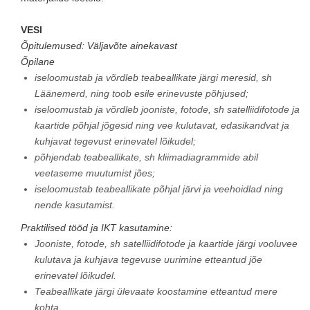
VESI
Õpitulemused: Väljavõte ainekavast
Õpilane
iseloomustab ja võrdleb teabeallikate järgi meresid, sh
Läänemerd, ning toob esile erinevuste põhjused;
iseloomustab ja võrdleb jooniste, fotode, sh satelliidifotode ja
kaartide põhjal jõgesid ning vee kulutavat, edasikandvat ja
kuhjavat tegevust erinevatel lõikudel;
põhjendab teabeallikate, sh kliimadiagrammide abil
veetaseme muutumist jões;
iseloomustab teabeallikate põhjal järvi ja veehoidlad ning
nende kasutamist.
Praktilised tööd ja IKT kasutamine:
Jooniste, fotode, sh satelliidifotode ja kaartide järgi vooluvee
kulutava ja kuhjava tegevuse uurimine etteantud jõe
erinevatel lõikudel.
Teabeallikate järgi ülevaate koostamine etteantud mere
kohta.