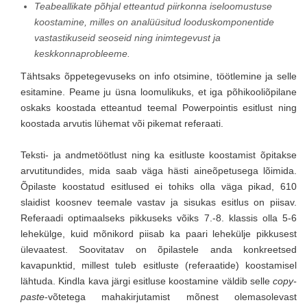
Teabeallikate põhjal etteantud piirkonna iseloomustuse
koostamine, milles on analüüsitud looduskomponentide
vastastikuseid seoseid ning inimtegevust ja
keskkonnaprobleeme.
Tähtsaks õppetegevuseks on info otsimine, töötlemine ja selle
esitamine. Peame ju üsna loomulikuks, et iga põhikooliõpilane
oskaks koostada etteantud teemal Powerpointis esitlust ning
koostada arvutis lühemat või pikemat referaati.
Teksti- ja andmetöötlust ning ka esitluste koostamist õpitakse
arvutitundides, mida saab väga hästi aineõpetusega lõimida.
Õpilaste koostatud esitlused ei tohiks olla väga pikad, 610
slaidist koosnev teemale vastav ja sisukas esitlus on piisav.
Referaadi optimaalseks pikkuseks võiks 7.-8. klassis olla 5-6
lehekülge, kuid mõnikord piisab ka paari lehekülje pikkusest
ülevaatest. Soovitatav on õpilastele anda konkreetsed
kavapunktid, millest tuleb esitluste (referaatide) koostamisel
lähtuda. Kindla kava järgi esitluse koostamine väldib selle
copy-
paste
-võtetega mahakirjutamist mõnest olemasolevast