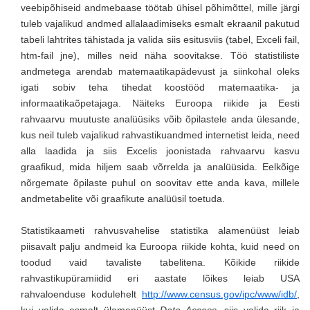
veebipõhiseid andmebaase töötab ühisel põhimõttel, mille järgi
tuleb vajalikud andmed allalaadimiseks esmalt ekraanil pakutud
tabeli lahtrites tähistada ja valida siis esitusviis (tabel, Exceli fail,
htm-fail jne), milles neid näha soovitakse. Töö statistiliste
andmetega arendab matemaatikapädevust ja siinkohal oleks
igati sobiv teha tihedat koostööd matemaatika- ja
informaatikaõpetajaga. Näiteks Euroopa riikide ja Eesti
rahvaarvu muutuste analüüsiks võib õpilastele anda ülesande,
kus neil tuleb vajalikud rahvastikuandmed internetist leida, need
alla laadida ja siis Excelis joonistada rahvaarvu kasvu
graafikud, mida hiljem saab võrrelda ja analüüsida. Eelkõige
nõrgemate õpilaste puhul on soovitav ette anda kava, millele
andmetabelite või graafikute analüüsil toetuda.
Statistikaameti rahvusvahelise statistika alamenüüst leiab
piisavalt palju andmeid ka Euroopa riikide kohta, kuid need on
toodud vaid tavaliste tabelitena. Kõikide riikide
rahvastikupüramiidid eri aastate lõikes leiab USA
rahvaloenduse kodulehelt
http://www.census.gov/ipc/www/idb/
,