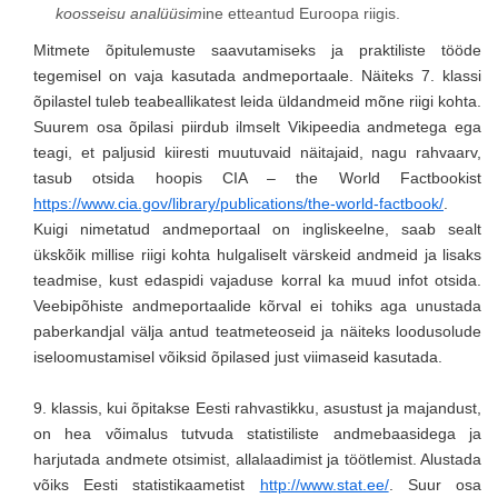
koosseisu analüüsim
ine etteantud Euroopa riigis.
Mitmete õpitulemuste saavutamiseks ja praktiliste tööde
tegemisel on vaja kasutada andmeportaale. Näiteks 7. klassi
õpilastel tuleb teabeallikatest leida üldandmeid mõne riigi kohta.
Suurem osa õpilasi piirdub ilmselt Vikipeedia andmetega ega
teagi, et paljusid kiiresti muutuvaid näitajaid, nagu rahvaarv,
tasub otsida hoopis CIA – the World Factbookist
https://www.cia.gov/library/publications/the-world-factbook/
.
Kuigi nimetatud andmeportaal on ingliskeelne, saab sealt
ükskõik millise riigi kohta hulgaliselt värskeid andmeid ja lisaks
teadmise, kust edaspidi vajaduse korral ka muud infot otsida.
Veebipõhiste andmeportaalide kõrval ei tohiks aga unustada
paberkandjal välja antud teatmeteoseid ja näiteks loodusolude
iseloomustamisel võiksid õpilased just viimaseid kasutada.
9. klassis, kui õpitakse Eesti rahvastikku, asustust ja majandust,
on hea võimalus tutvuda statistiliste andmebaasidega ja
harjutada andmete otsimist, allalaadimist ja töötlemist. Alustada
võiks Eesti statistikaametist
http://www.stat.ee/
. Suur osa