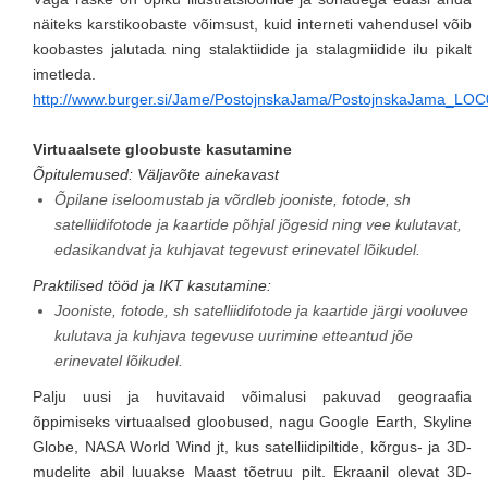
näiteks karstikoobaste võimsust, kuid interneti vahendusel võib
koobastes jalutada ning stalaktiidide ja stalagmiidide ilu pikalt
imetleda.
http://www.burger.si/Jame/PostojnskaJama/PostojnskaJama_LOC
Virtuaalsete gloobuste kasutamine
Õpitulemused: Väljavõte ainekavast
Õpilane iseloomustab ja võrdleb jooniste, fotode, sh
satelliidifotode ja kaartide põhjal jõgesid ning vee kulutavat,
edasikandvat ja kuhjavat tegevust erinevatel lõikudel.
Praktilised tööd ja IKT kasutamine:
Jooniste, fotode, sh satelliidifotode ja kaartide järgi vooluvee
kulutava ja kuhjava tegevuse uurimine etteantud jõe
erinevatel lõikudel.
Palju uusi ja huvitavaid võimalusi pakuvad geograafia
õppimiseks virtuaalsed gloobused, nagu Google Earth, Skyline
Globe, NASA World Wind jt, kus satelliidipiltide, kõrgus- ja 3D-
mudelite abil luuakse Maast tõetruu pilt. Ekraanil olevat 3D-