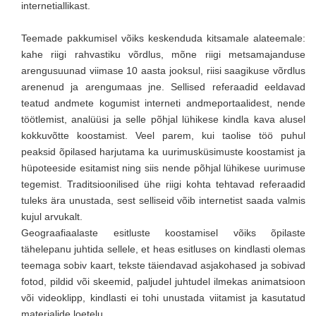
internetiallikast.
Teemade pakkumisel võiks keskenduda kitsamale alateemale:
kahe riigi rahvastiku võrdlus, mõne riigi metsamajanduse
arengusuunad viimase 10 aasta jooksul, riisi saagikuse võrdlus
arenenud ja arengumaas jne. Sellised referaadid eeldavad
teatud andmete kogumist interneti andmeportaalidest, nende
töötlemist, analüüsi ja selle põhjal lühikese kindla kava alusel
kokkuvõtte koostamist. Veel parem, kui taolise töö puhul
peaksid õpilased harjutama ka uurimusküsimuste koostamist ja
hüpoteeside esitamist ning siis nende põhjal lühikese uurimuse
tegemist. Traditsioonilised ühe riigi kohta tehtavad referaadid
tuleks ära unustada, sest selliseid võib internetist saada valmis
kujul arvukalt.
Geograafiaalaste esitluste koostamisel võiks õpilaste
tähelepanu juhtida sellele, et heas esitluses on kindlasti olemas
teemaga sobiv kaart, tekste täiendavad asjakohased ja sobivad
fotod, pildid või skeemid, paljudel juhtudel ilmekas animatsioon
või videoklipp, kindlasti ei tohi unustada viitamist ja kasutatud
materjalide loetelu.