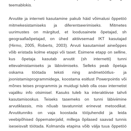
teemablokis.
Arvutite ja interneti kasutamine pakub häid võimalusi õppetöö
mitmekesistamiseks ja diferentseerimiseks. Mitmetes
uurimustes on märgitud, et loodusainete õpetajad, sh
geograafiaõpetajad, on ühed aktiivsemad IKT kasutajad
(Hirmo, 2005, Roberts, 2003). Arvuti kasutamisel aineõppes
võib eristada kolme etappi või taset. Esimene etapp on selline,
kus õpetaja kasutab arvutit (sh internetti) tunni
ettevalmistamiseks ja läbiviimiseks. Selleks peab õpetaja
oskama töötada teksti ning andmetöötlus- ja
joonistamisprogrammidega, koostama esitlust Powerpointis või
mõnes teises programmis ja muidugi tuleb olla osav internetist
vajaliku info otsimisel. Kasuks tuleb ka interaktiivse tahvli
kasutamisoskus. Teiseks tasemeks on tunni läbiviimine
arvutiklassis, mis nõuab tavatunnist erinevat metoodikat.
Arvutitunniks on vaja koostada tööjuhendid ja leida
veebipõhised õppematerjalid, millega õpilased saavad tunnis
iseseisvalt töötada. Kolmanda etapina võib välja tuua õppetöö