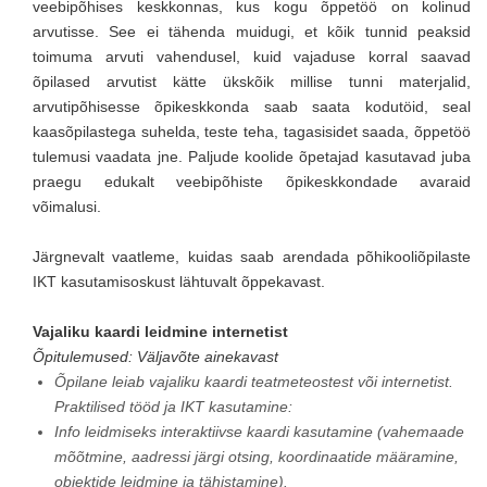
veebipõhises keskkonnas, kus kogu õppetöö on kolinud
arvutisse. See ei tähenda muidugi, et kõik tunnid peaksid
toimuma arvuti vahendusel, kuid vajaduse korral saavad
õpilased arvutist kätte ükskõik millise tunni materjalid,
arvutipõhisesse õpikeskkonda saab saata kodutöid, seal
kaasõpilastega suhelda, teste teha, tagasisidet saada, õppetöö
tulemusi vaadata jne. Paljude koolide õpetajad kasutavad juba
praegu edukalt veebipõhiste õpikeskkondade avaraid
võimalusi.
Järgnevalt vaatleme, kuidas saab arendada põhikooliõpilaste
IKT kasutamisoskust lähtuvalt õppekavast.
Vajaliku kaardi leidmine internetist
Õpitulemused: Väljavõte ainekavast
Õpilane leiab vajaliku kaardi teatmeteostest või internetist.
Praktilised tööd ja IKT kasutamine:
Info leidmiseks interaktiivse kaardi kasutamine (vahemaade
mõõtmine, aadressi järgi otsing, koordinaatide määramine,
objektide leidmine ja tähistamine).