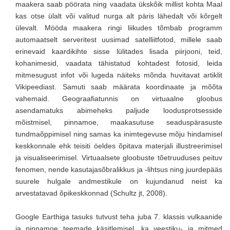
maakera saab pöörata ning vaadata ükskõik millist kohta Maal
kas otse ülalt või valitud nurga alt päris lähedalt või kõrgelt
ülevalt. Mööda maakera ringi liikudes tõmbab programm
automaatselt serveritest uusimad satelliitfotod, millele saab
erinevaid kaardikihte sisse lülitades lisada piirjooni, teid,
kohanimesid, vaadata tähistatud kohtadest fotosid, leida
mitmesugust infot või lugeda näiteks mõnda huvitavat artiklit
Vikipeediast. Samuti saab määrata koordinaate ja mõõta
vahemaid. Geograafiatunnis on virtuaalne gloobus
asendamatuks abimeheks paljude loodusprotsesside
mõistmisel, pinnamoe, maakasutuse seaduspärasuste
tundmaõppimisel ning samas ka inimtegevuse mõju hindamisel
keskkonnale ehk teisiti öeldes õpitava materjali illustreerimisel
ja visualiseerimisel. Virtuaalsete gloobuste tõetruuduses peituv
fenomen, nende kasutajasõbralikkus ja -lihtsus ning juurdepääs
suurele hulgale andmestikule on kujundanud neist ka
arvestatavad õpikeskkonnad (Schultz jt, 2008).
Google Earthiga tasuks tutvust teha juba 7. klassis vulkaanide
ja pinnamoe teemade käsitlemisel, ka veestiku- ja mitmed