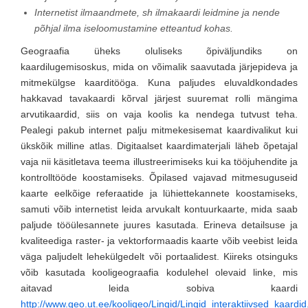
Internetist ilmaandmete, sh ilmakaardi leidmine ja nende
põhjal ilma iseloomustamine etteantud kohas.
Geograafia üheks oluliseks õpiväljundiks on
kaardilugemisoskus, mida on võimalik saavutada järjepideva ja
mitmekülgse kaarditööga. Kuna paljudes eluvaldkondades
hakkavad tavakaardi kõrval järjest suuremat rolli mängima
arvutikaardid, siis on vaja koolis ka nendega tutvust teha.
Pealegi pakub internet palju mitmekesisemat kaardivalikut kui
ükskõik milline atlas. Digitaalset kaardimaterjali läheb õpetajal
vaja nii käsitletava teema illustreerimiseks kui ka tööjuhendite ja
kontrolltööde koostamiseks. Õpilased vajavad mitmesuguseid
kaarte eelkõige referaatide ja lühiettekannete koostamiseks,
samuti võib internetist leida arvukalt kontuurkaarte, mida saab
paljude tööülesannete juures kasutada. Erineva detailsuse ja
kvaliteediga raster- ja vektorformaadis kaarte võib veebist leida
väga paljudelt lehekülgedelt või portaalidest. Kiireks otsinguks
võib kasutada kooligeograafia kodulehel olevaid linke, mis
aitavad leida sobiva kaardi
http://www.geo.ut.ee/kooligeo/Lingid/Lingid_interaktiivsed_kaardi