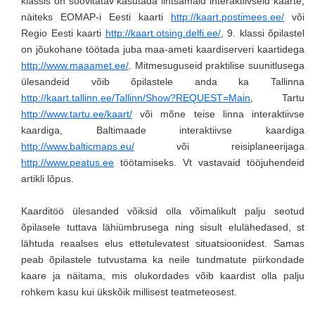
klassis on soovitatav kasutada lihtsamaid interaktiivseid kaarte,
näiteks EOMAP-i Eesti kaarti
http://kaart.postimees.ee/
või
Regio Eesti kaarti
http://kaart.otsing.delfi.ee/
, 9. klassi õpilastel
on jõukohane töötada juba maa-ameti kaardiserveri kaartidega
http://www.maaamet.ee/
. Mitmesuguseid praktilise suunitlusega
ülesandeid võib õpilastele anda ka Tallinna
http://kaart.tallinn.ee/Tallinn/Show?REQUEST=Main
, Tartu
http://www.tartu.ee/kaart/
või mõne teise linna interaktiivse
kaardiga, Baltimaade interaktiivse kaardiga
http://www.balticmaps.eu/
või reisiplaneerijaga
http://www.peatus.ee
töötamiseks. Vt vastavaid tööjuhendeid
artikli lõpus.
Kaarditöö ülesanded võiksid olla võimalikult palju seotud
õpilasele tuttava lähiümbrusega ning sisult elulähedased, st
lähtuda reaalses elus ettetulevatest situatsioonidest. Samas
peab õpilastele tutvustama ka neile tundmatute piirkondade
kaare ja näitama, mis olukordades võib kaardist olla palju
rohkem kasu kui ükskõik millisest teatmeteosest.