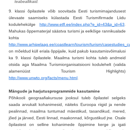
teabeallikaid.
9. klassi õpilastele võib soovitada Eesti turismimajandusest
ülevaate saamiseks külastada Eesti Turismifirmade Liidu
kodulehekülge
http://www.etfl.ee/index.php?e_id=43&p_id=63
.
Mahukas õppematerjal säästva turismi ja eelkõige rannikualade
kohta
http://www.arhipelaag.ee/coastlearn/tourism/turism/casestudies_c
on mõeldud küll eriala õppijaile, kuid pakub kasutamisvõimalusi
ka 9. klassi õpilastele. Maailma turismi kohta tuleb andmeid
otsida aga Maailma Turismiorganisatsiooni kodulehelt (valida
alamenüüst Tourism Highlights)
http://www.unwto.org/facts/menu.html
.
Mängude ja harjutusprogrammide kasutamine
Põhikooli geograafiakursuse jooksul tuleb õpilastel selgeks
saada arvukalt kohanimesid, näiteks Euroopa riigid ja nende
pealinnad, maailma tuntumad mäestikud, tasandikud, mered,
jõed ja järved, Eesti linnad, maakonnad, kõrgustikud jne. Osale
õpilastest on selline kohanimede õppimine kerge ja igati