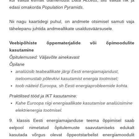
kui valida esmalt ülamenüüst
Data Access
, siis valida riik ja
edasi omakorda
Population Pyramids
.
Nii nagu kaartidegi puhul, on andmete otsimisel samuti vaja
tähelepanu juhtida andmeallikate usaldusväärsusele.
Veebipõhiste õppematerjalide või õpimoodulite
kasutamine
Õpitulemused: Väljavõte ainekavast
Õpilane
analüüsib teabeallikate järgi Eesti energiamajandust,
iseloomustab põlevkivi kasutamist energia tootmisel;
toob näiteid Euroopa, sh Eesti energiaprobleemide kohta.
Praktilised tööd ja IKT kasutamine:
Kahe Euroopa riigi energiaallikate kasutamise analüüsimine
elektrienergia tootmisel.
9. klassis Eesti energiamajanduse teema õppimisel saab
eelpool nimetatud õpitulemuste saavutamiseks edukalt
kasutada võrgus olevat õppeotstarbelist energiamoodulit