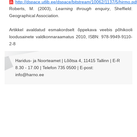
http://dspace.utlib.ee/dspace/bitstream/10062/1137/5/hirmo.pd
Roberts, M. (2003),
Learning through enquiry
, Sheffield:
Geographical Association.
Artikkel avaldatud esmakordselt õppekava veebis põhikooli
loodusainete valdkonnaraamatus 2010, ISBN: 978-9949-9110-
2-8
Haridus- ja Noorteamet | Lõõtsa 4, 11415 Tallinn | E-R
8.30 - 17.00 | Telefon 735 0500 | E-post:
info@harno.ee