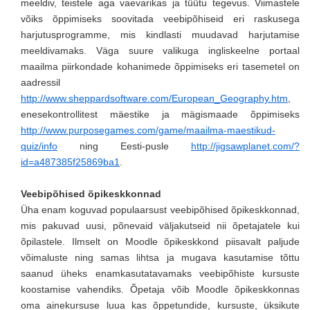
meeldiv, teistele aga vaevarikas ja tüütu tegevus. Viimastele
võiks õppimiseks soovitada veebipõhiseid eri raskusega
harjutusprogramme, mis kindlasti muudavad harjutamise
meeldivamaks. Väga suure valikuga ingliskeelne portaal
maailma piirkondade kohanimede õppimiseks eri tasemetel on
aadressil
http://www.sheppardsoftware.com/European_Geography.htm
,
enesekontrollitest mäestike ja mägismaade õppimiseks
http://www.purposegames.com/game/maailma-maestikud-
quiz/info
ning Eesti-pusle
http://jigsawplanet.com/?
id=a487385f25869ba1
.
Veebipõhised õpikeskkonnad
Üha enam koguvad populaarsust veebipõhised õpikeskkonnad,
mis pakuvad uusi, põnevaid väljakutseid nii õpetajatele kui
õpilastele. Ilmselt on Moodle õpikeskkond piisavalt paljude
võimaluste ning samas lihtsa ja mugava kasutamise tõttu
saanud üheks enamkasutatavamaks veebipõhiste kursuste
koostamise vahendiks. Õpetaja võib Moodle õpikeskkonnas
oma ainekursuse luua kas õppetundide, kursuste, üksikute