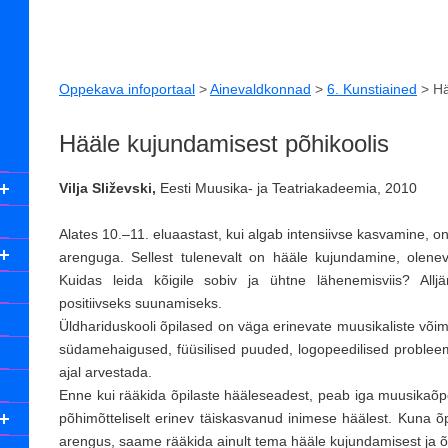
Oppekava infoportaal
>
Ainevaldkonnad
>
6. Kunstiained
>
Hä
Hääle kujundamisest põhikoolis
Vilja Sliževski,
Eesti Muusika- ja Teatriakadeemia, 2010
Alates 10.–11. eluaastast, kui algab intensiivse kasvamine, on 
arenguga. Sellest tulenevalt on hääle kujundamine, oleneval
Kuidas leida kõigile sobiv ja ühtne lähenemisviis? Alljä
positiivseks suunamiseks.
Üldhariduskooli õpilased on väga erinevate muusikaliste või
südamehaigused, füüsilised puuded, logopeedilised probleem
ajal arvestada.
Enne kui rääkida õpilaste hääleseadest, peab iga muusikaõp
põhimõtteliselt erinev täiskasvanud inimese häälest. Kuna õpi
arengus, saame rääkida ainult tema hääle kujundamisest ja õ