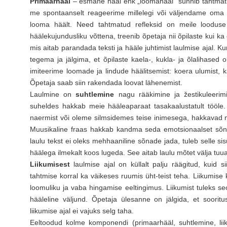
Primaarhääl
– esmane hääl ehk „loomahääl” sünnib tahtmatut
me spontaanselt reageerime millelegi või väljendame oma
looma häält. Need tahtmatud refleksid on meile looduse
häälekujundusliku võttena, treenib õpetaja nii õpilaste kui ka
mis aitab parandada teksti ja hääle juhtimist laulmise ajal. K
tegema ja jälgima, et õpilaste kaela-, kukla- ja õlalihased
imiteerime loomade ja lindude häälitsemist: koera ulumist, k
Õpetaja saab siin rakendada loovat lähenemist.
Laulmine on
suhtlemine
nagu rääkimine ja žestikuleerim
suheldes hakkab meie hääleaparaat tasakaalustatult tööle.
naermist või oleme silmsidemes teise inimesega, hakkavad m
Muusikaline fraas hakkab kandma seda emotsionaalset sõnum
laulu tekst ei oleks mehhaaniline sõnade jada, tuleb selle sisu 
häälega ilmekalt koos lugeda. See aitab laulu mõtet välja tuua 
Liikumisest
laulmise ajal on küllalt palju räägitud, kuid
tahtmise korral ka väikeses ruumis üht-teist teha. Liikumis
loomuliku ja vaba hingamise eeltingimus. Liikumist tuleks s
hääleline väljund. Õpetaja ülesanne on jälgida, et soorit
liikumise ajal ei vajuks selg taha.
Eeltoodud kolme komponendi (primaarhääl, suhtlemine, lii