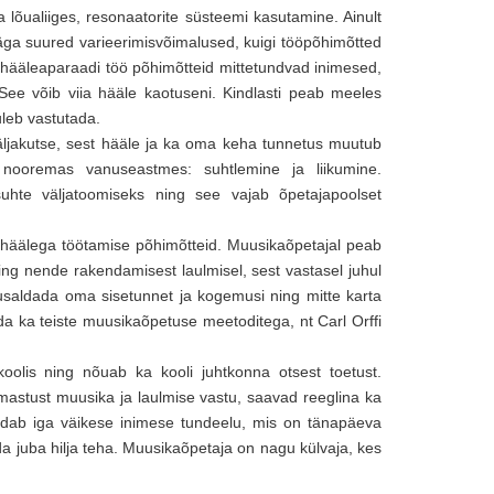
 lõualiiges, resonaatorite süsteemi kasutamine. Ainult
väga suured varieerimisvõimalused, kuigi tööpõhimõtted
d hääleaparaadi töö põhimõtteid mittetundvad inimesed,
ee võib viia hääle kaotuseni. Kindlasti peab meeles
uleb vastutada.
 väljakutse, sest hääle ja ka oma keha tunnetus muutub
 nooremas vanuseastmes: suhtlemine ja liikumine.
uhte väljatoomiseks ning see vajab õpetajapoolset
e häälega töötamise põhimõtteid. Muusikaõpetajal peab
ng nende rakendamisest laulmisel, sest vastasel juhul
 usaldada oma sisetunnet ja kogemusi ning mitte karta
uda ka teiste muusikaõpetuse meetoditega, nt Carl Orffi
koolis ning nõuab ka kooli juhtkonna otsest toetust.
armastust muusika ja laulmise vastu, saavad reeglina ka
ndab iga väikese inimese tundeelu, mis on tänapäeva
a juba hilja teha. Muusikaõpetaja on nagu külvaja, kes