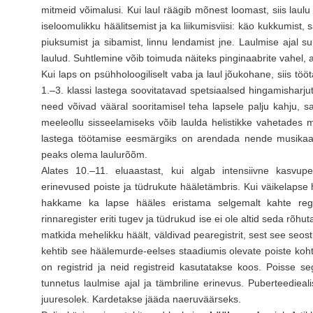
mitmeid võimalusi. Kui laul räägib mõnest loomast, siis laulu
iseloomulikku häälitsemist ja ka liikumisviisi: käo kukkumist,
piuksumist ja sibamist, linnu lendamist jne. Laulmise ajal s
laulud. Suhtlemine võib toimuda näiteks pinginaabrite vahel, ag
Kui laps on psühholoogiliselt vaba ja laul jõukohane, siis töö
1.–3. klassi lastega soovitatavad spetsiaalsed hingamisharj
need võivad vääral sooritamisel teha lapsele palju kahju, sa
meeleollu sisseelamiseks võib laulda helistikke vahetades 
lastega töötamise eesmärgiks on arendada nende musikaalsu
peaks olema laulurõõm.
Alates 10.–11. eluaastast, kui algab intensiivne kasv
erinevused poiste ja tüdrukute hääletämbris. Kui väikelapse 
hakkame ka lapse hääles eristama selgemalt kahte registr
rinnaregister eriti tugev ja tüdrukud ise ei ole altid seda rõhu
matkida mehelikku häält, väldivad pearegistrit, sest see seostu
kehtib see häälemurde-eelses staadiumis olevate poiste kohta.
on registrid ja neid registreid kasutatakse koos. Poisse se
tunnetus laulmise ajal ja tämbriline erinevus. Puberteediealis
juuresolek. Kardetakse jääda naeruväärseks.