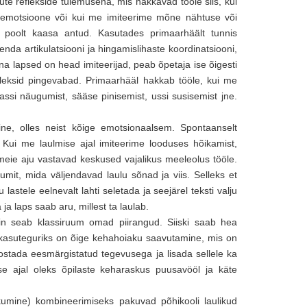
e reflekside tulemusena, mis hakkavad tööle siis, kui
 emotsioone või kui me imiteerime mõne nähtuse või
 poolt kaasa antud. Kasutades primaarhäält tunnis
 enda artikulatsiooni ja hingamislihaste koordinatsiooni,
una lapsed on head imiteerijad, peab õpetaja ise õigesti
 oleksid pingevabad. Primaarhääl hakkab tööle, kui me
assi näugumist, sääse pinisemist, ussi susisemist jne.
ine, olles neist kõige emotsionaalsem. Spontaanselt
 Kui me laulmise ajal imiteerime looduses hõikamist,
eie aju vastavad keskused vajalikus meeleolus tööle.
it, mida väljendavad laulu sõnad ja viis. Selleks et
lastele eelnevalt lahti seletada ja seejärel teksti valju
ja laps saab aru, millest ta laulab.
 siin seab klassiruum omad piirangud. Siiski saab hea
e kasuteguriks on õige kehahoiaku saavutamine, mis on
eostada eesmärgistatud tegevusega ja lisada sellele ka
use ajal oleks õpilaste keharaskus puusavööl ja käte
kumine) kombineerimiseks pakuvad põhikooli laulikud