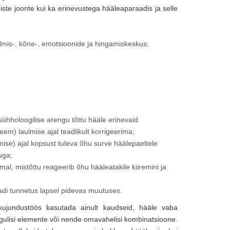
iste joonte kui ka erinevustega hääleaparaadis ja selle
lmis-, kõne-, emotsioonide ja hingamiskeskus;
sühholoogilise arengu tõttu hääle erinevaid
em) laulmise ajal teadlikult korrigeerima;
mise) ajal kopsust tuleva õhu surve häälepaeltele
uga;
al, mistõttu reageerib õhu hääleatakile kiiremini ja
i tunnetus lapsel pidevas muutuses.
kujundustöös kasutada ainult kaudseid, hääle vaba
ängulisi elemente või nende omavahelisi kombinatsioone.