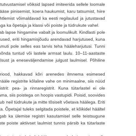
 tutvustamisel võiksid lapsed imiteerida sellele loomale
 sääse pinisemist, koera haukumist, karu tatsumist, hiire
uhtlemist võimaldavad ka eesti regilaulud ja jutustavad
a ka õpetaja ja klassi või poiste ja tüdrukute vahel.
tab lapse hingamine vabalt ja loomulikult. Kindlasti pole
utused, eriti hingamisjõudu arendavad harjutused, kuna
muti pole selles eas tarvis teha hääleharjutusi. Tunni
mõnda tuntud või lastele armsat laulu. 10–11-aastaste
st ja eneseväljendamise julgust laulmisel. Põhiline
uperiood, hakkavad kõri arenedes ilmnema esimesed
hääle registrite kõlaline vahe on minimaalne, siis nüüd
it: pea- ja rinnaregistrit. Kuna tütarlastel ei ole
tama, siis poistega on hoopis vastupidi. Poisid, soovides
b neil tüdrukute ja mitte tõsiselt võetava häälega. Eriti
 Õpetajal tuleks selgitada poistele, et kõikidel häältel
gab ka ülemise registri kasutamisel selle teistsugune
te poiste aktiivset laulmist tunnis pärsib ka tütarlaste