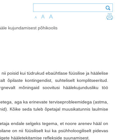
A
A
A
äle kujundamisest põhikoolis
nii poisid kui tüdrukud ebaühtlase füüsilise ja häälelise
t õpilaste kontingendist, suhteliselt komplitseeritud.
rgnevalt mõningaid soovitusi häälekujundusliku töö
metega, aga ka erinevate terviseprobleemidega (astma,
id). Kõike seda tuleb õpetajal muusikatunnis laulmise
etaja endale selgeks tegema, et noore arenev hääl on
lane on nii füüsiliselt kui ka psühholoogiliselt pidevas
igete hääletekitamise reflekside suunamisest.