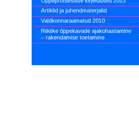
Õppeprotsesside kirjeldused 2023
Artiklid ja juhendmaterjalid
Valdkonnaraamatud 2010
Riiklike õppekavade ajakohastamine
– rakendamise toetamine