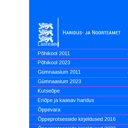
Lasteaed
Põhikool 2011
Põhikool 2023
Gümnaasium 2011
Gümnaasium 2023
Kutseõpe
Eriõpe ja kaasav haridus
Õppevara
Õppeprotsesside kirjeldused 2016