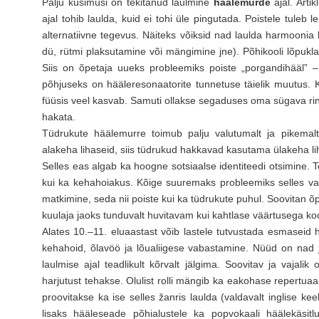
Palju küsimusi on tekitanud laulmine
häälemurde
ajal. Arti
ajal tohib laulda, kuid ei tohi üle pingutada. Poistele tuleb 
alternatiivne tegevus. Näiteks võiksid nad laulda harmoonia
dü, rütmi plaksutamine või mängimine jne). Põhikooli lõpukl
Siis on õpetaja uueks probleemiks poiste „porgandihääl” – 
põhjuseks on hääleresonaatorite tunnetuse täielik muutus.
füüsis veel kasvab. Samuti ollakse segaduses oma sügava rinn
hakata.
Tüdrukute häälemurre toimub palju valutumalt ja pikemalt
alakeha lihaseid, siis tüdrukud hakkavad kasutama ülakeha li
Selles eas algab ka hoogne sotsiaalse identiteedi otsimine. 
kui ka kehahoiakus. Kõige suuremaks probleemiks selles va
matkimine, seda nii poiste kui ka tüdrukute puhul. Soovitan õp
kuulaja jaoks tunduvalt huvitavam kui kahtlase väärtusega koo
Alates 10.–11. eluaastast võib lastele tutvustada esmaseid 
kehahoid, õlavöö ja lõualiigese vabastamine. Nüüd on nad
laulmise ajal teadlikult kõrvalt jälgima. Soovitav ja vajali
harjutust tehakse. Olulist rolli mängib ka eakohase repertuaa
proovitakse ka ise selles žanris laulda (valdavalt inglise ke
lisaks hääleseade põhialustele ka popvokaali häälekäsit