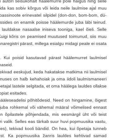
kli autori seisukohalt häälemurre pole haigus ning selle
leida kas sobiv kõrgus või leida neile laulmise ajal muu
 bassinoote erinevatel silpidel (don-don, bom-bom, dü-
assides on enamik poisse häälemurde juba läbi teinud.
lauldakse nasaalse iniseva tooniga, kael õieli. Selle
 Kuigi kõris on peamised muutused toimunud, siis muu
aregistri pärast, millega esialgu midagi peale ei osata
. Kui poisid kasutavad pärast häälemurret laulmisel
haseid.
Tekivad eeskujud, keda hakatakse matkima nii laulmisel
nuses on halb kehahoiak ja oma iidoli laulmismaneeri
etajal lastele selgitada, et oma häälega lauldes ollakse
piat esitades.
hääleseadelisi põhitõdesid. Need on hingamine, õigest
 juba rohkemal või vähemal määral võimelised ennast
k on õpilastele põhjendada, mis eesmärgil üht või teist
ri valik. Selles eas tärkab suur huvi popmuusika vastu,
eles), tekivad kooli bändid. On hea, kui õpetaja tunneb
lust. Ka popmuusika žanris lauldes kehtivad samad