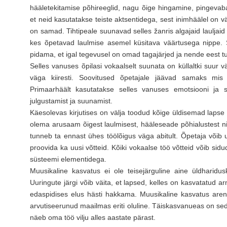
hääletekitamise põhireeglid, nagu õige hingamine, pingevaba
et neid kasutatakse teiste aktsentidega, sest inimhäälel on 
on samad. Tihtipeale suunavad selles žanris algajaid lauljai
kes õpetavad laulmise asemel küsitava väärtusega nippe. S
pidama, et igal tegevusel on omad tagajärjed ja nende eest t
Selles vanuses õpilasi vokaalselt suunata on küllaltki suur
väga kiiresti. Soovitused õpetajale jäävad samaks mis
Primaarhäält kasutatakse selles vanuses emotsiooni ja s
julgustamist ja suunamist.
Käesolevas kirjutises on välja toodud kõige üldisemad laps
olema arusaam õigest laulmisest, hääleseade põhialustest ni
tunneb ta ennast ühes töölõigus väga abitult. Õpetaja võib
proovida ka uusi võtteid. Kõiki vokaalse töö võtteid võib sid
süsteemi elementidega.
Muusikaline kasvatus ei ole teisejärguline aine üldharidus
Uuringute järgi võib väita, et lapsed, kelles on kasvatatud 
edaspidises elus hästi hakkama. Muusikaline kasvatus are
arvutiseerunud maailmas eriti oluline. Täiskasvanueas on sed
näeb oma töö vilju alles aastate pärast.