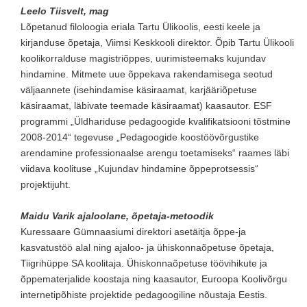
Leelo Tiisvelt, mag
Lõpetanud filoloogia eriala Tartu Ülikoolis, eesti keele ja
kirjanduse õpetaja, Viimsi Keskkooli direktor. Õpib Tartu Ülikooli
koolikorralduse magistriõppes, uurimisteemaks kujundav
hindamine. Mitmete uue õppekava rakendamisega seotud
väljaannete (isehindamise käsiraamat, karjääriõpetuse
käsiraamat, läbivate teemade käsiraamat) kaasautor. ESF
programmi „Üldhariduse pedagoogide kvalifikatsiooni tõstmine
2008-2014“ tegevuse „Pedagoogide koostöövõrgustike
arendamine professionaalse arengu toetamiseks“ raames läbi
viidava koolituse „Kujundav hindamine õppeprotsessis“
projektijuht.
Maidu Varik ajaloolane, õpetaja-metoodik
Kuressaare Gümnaasiumi direktori asetäitja õppe-ja
kasvatustöö alal ning ajaloo- ja ühiskonnaõpetuse õpetaja,
Tiigrihüppe SA koolitaja. Ühiskonnaõpetuse töövihikute ja
õppematerjalide koostaja ning kaasautor, Euroopa Koolivõrgu
internetipõhiste projektide pedagoogiline nõustaja Eestis.