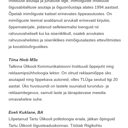
Instituudi asutaja ja juhatuse liige, Inimõiguste Instituudi
õigusabitalituse asutaja ja õigusnõustaja alates 1994.aastast.
Õpetab inimõiguste kaitset erinevates õppeasutustes. On
inimõiguste teemal avaldanud arvukalt erinevaid kirjutisi,
õppematerjale, pidanud selleteemalisi loenguid nii
rahvusvaheliselt kui ka siseriiklikult, osaleb arvukates
rahvusvahelistes ja siseriiklikes inimõigusalastes ettevõtmistes
ja koostöövõrgustikes.
Tiina Hiob MSc
Tallinna Ülikooli Kommunikatsiooni Instituudi õppejuht ning
reklaamipsühholoogia lektor. On olnud reklaamiõppe üks
asutajaid ning õppekava autoreid, olles TLÜga seotud ligi 20
aastat. Üks huvisuundi on lastele suunatud turundus- ja
reklaamitegevus, samuti laste ja tänapäevase meedia
omavaheline suhe.
Eveli Kuklane, BA
Lõpetanud Tartu Ülikooli politoloogia eriala, jätkan õpinguid
Tartu Ülikooli õigusteaduskonnas. Töötab Riigikohtu