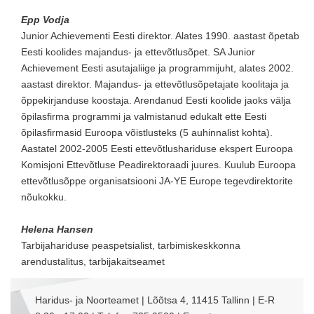
Epp Vodja
Junior Achievementi Eesti direktor. Alates 1990. aastast õpetab
Eesti koolides majandus- ja ettevõtlusõpet. SA Junior
Achievement Eesti asutajaliige ja programmijuht, alates 2002.
aastast direktor. Majandus- ja ettevõtlusõpetajate koolitaja ja
õppekirjanduse koostaja. Arendanud Eesti koolide jaoks välja
õpilasfirma programmi ja valmistanud edukalt ette Eesti
õpilasfirmasid Euroopa võistlusteks (5 auhinnalist kohta).
Aastatel 2002-2005 Eesti ettevõtlushariduse ekspert Euroopa
Komisjoni Ettevõtluse Peadirektoraadi juures. Kuulub Euroopa
ettevõtlusõppe organisatsiooni JA-YE Europe tegevdirektorite
nõukokku.
Helena Hansen
Tarbijahariduse peaspetsialist, tarbimiskeskkonna
arendustalitus, tarbijakaitseamet
Haridus- ja Noorteamet | Lõõtsa 4, 11415 Tallinn | E-R