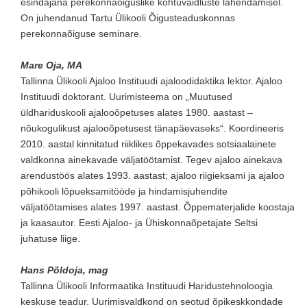
esindajana perekonnaõiguslike kohtuvaidluste lahendamisel.
On juhendanud Tartu Ülikooli Õigusteaduskonnas
perekonnaõiguse seminare.
Mare Oja, MA
Tallinna Ülikooli Ajaloo Instituudi ajaloodidaktika lektor. Ajaloo
Instituudi doktorant. Uurimisteema on „Muutused
üldhariduskooli ajalooõpetuses alates 1980. aastast –
nõukogulikust ajalooõpetusest tänapäevaseks“. Koordineeris
2010. aastal kinnitatud riiklikes õppekavades sotsiaalainete
valdkonna ainekavade väljatöötamist. Tegev ajaloo ainekava
arendustöös alates 1993. aastast; ajaloo riigieksami ja ajaloo
põhikooli lõpueksamitööde ja hindamisjuhendite
väljatöötamises alates 1997. aastast. Õppematerjalide koostaja
ja kaasautor. Eesti Ajaloo- ja Ühiskonnaõpetajate Seltsi
juhatuse liige.
Hans Põldoja, mag
Tallinna Ülikooli Informaatika Instituudi Haridustehnoloogia
keskuse teadur. Uurimisvaldkond on seotud õpikeskkondade