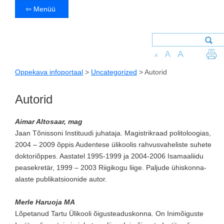
⇦ Menüü
A
A
A
Oppekava infoportaal
>
Uncategorized
>
Autorid
Autorid
Aimar Altosaar, mag
Jaan Tõnissoni Instituudi juhataja. Magistrikraad politoloogias,
2004 – 2009 õppis Audentese ülikoolis rahvusvaheliste suhete
doktoriõppes. Aastatel 1995-1999 ja 2004-2006 Isamaaliidu
peasekretär, 1999 – 2003 Riigikogu liige. Paljude ühiskonna-
alaste publikatsioonide autor.
Merle Haruoja MA
Lõpetanud Tartu Ülikooli õigusteaduskonna. On Inimõiguste