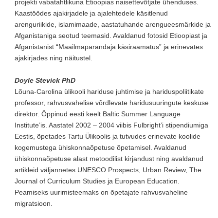
projekti vabatahtlikuna Etioopias naisettevõtjate ühenduses.
Kaastöödes ajakirjadele ja ajalehtedele käsitlenud
arenguriikide, islamimaade, aastatuhande arengueesmärkide ja
Afganistaniga seotud teemasid. Avaldanud fotosid Etioopiast ja
Afganistanist “Maailmaparandaja käsiraamatus” ja erinevates
ajakirjades ning näitustel.
Doyle Stevick PhD
Lõuna-Carolina ülikooli hariduse juhtimise ja hariduspoliitikate
professor, rahvusvahelise võrdlevate haridusuuringute keskuse
direktor. Õppinud eesti keelt Baltic Summer Language
Institute’is. Aastatel 2002 – 2004 viibis Fulbright’i stipendiumiga
Eestis, õpetades Tartu Ülikoolis ja tutvudes erinevate koolide
kogemustega ühiskonnaõpetuse õpetamisel. Avaldanud
ühiskonnaõpetuse alast metoodilist kirjandust ning avaldanud
artikleid väljannetes UNESCO Prospects, Urban Review, The
Journal of Curriculum Studies ja European Education.
Peamiseks uurimisteemaks on õpetajate rahvusvaheline
migratsioon.