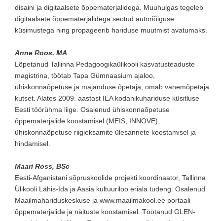
disaini ja digitaalsete õppematerjalidega. Muuhulgas tegeleb
digitaalsete õppematerjalidega seotud autoriõiguse
küsimustega ning propageerib hariduse muutmist avatumaks.
Anne Roos, MA
Lõpetanud Tallinna Pedagoogikaülikooli kasvatusteaduste
magistrina, töötab Tapa Gümnaasium ajaloo,
ühiskonnaõpetuse ja majanduse õpetaja, omab vanemõpetaja
kutset. Alates 2009. aastast IEA kodanikuhariduse küsitluse
Eesti töörühma liige. Osalenud ühiskonnaõpetuse
õppematerjalide koostamisel (MEIS, INNOVE),
ühiskonnaõpetuse riigieksamite ülesannete koostamisel ja
hindamisel.
Maari Ross, BSc
Eesti-Afganistani sõpruskoolide projekti koordinaator, Tallinna
Ülikooli Lähis-Ida ja Aasia kultuuriloo eriala tudeng. Osalenud
Maailmahariduskeskuse ja www.maailmakool.ee portaali
õppematerjalide ja näituste koostamisel. Töötanud GLEN-