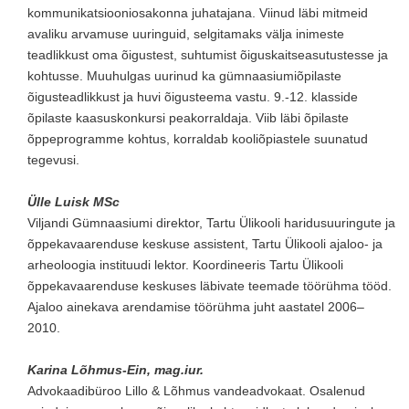
kommunikatsiooniosakonna juhatajana. Viinud läbi mitmeid
avaliku arvamuse uuringuid, selgitamaks välja inimeste
teadlikkust oma õigustest, suhtumist õiguskaitseasutustesse ja
kohtusse. Muuhulgas uurinud ka gümnaasiumiõpilaste
õigusteadlikkust ja huvi õigusteema vastu. 9.-12. klasside
õpilaste kaasuskonkursi peakorraldaja. Viib läbi õpilaste
õppeprogramme kohtus, korraldab kooliõpiastele suunatud
tegevusi.
Ülle Luisk MSc
Viljandi Gümnaasiumi direktor, Tartu Ülikooli haridusuuringute ja
õppekavaarenduse keskuse assistent, Tartu Ülikooli ajaloo- ja
arheoloogia instituudi lektor. Koordineeris Tartu Ülikooli
õppekavaarenduse keskuses läbivate teemade töörühma tööd.
Ajaloo ainekava arendamise töörühma juht aastatel 2006–
2010.
Karina Lõhmus-Ein, mag.iur.
Advokaadibüroo Lillo & Lõhmus vandeadvokaat. Osalenud