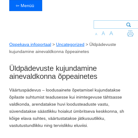
⇦ Menüü
A
A
A
Oppekava infoportaal
>
Uncategorized
>
Üldpädevuste
kujundamine ainevaldkonna õppeainetes
Üldpädevuste kujundamine
ainevaldkonna õppeainetes
Väärtuspädevus – loodusainete õpetamisel kujundatakse
õpilaste suhtumist teadusesse kui inimtegevuse tähtsasse
valdkonda, arendatakse huvi loodusteaduste vastu,
süvendatakse säästlikku hoiakut ümbritseva keskkonna, sh
kõige elava suhtes, väärtustatakse jätkusuutlikku,
vastutustundlikku ning tervislikku eluviisi.