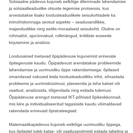
Sotsiaalne pädevus kujuneb eelkõige dilemmade lahendamise
ja sotsiaalteaduslike otsuste tegemise protsessis, kus
arvestatakse lisaks loodusteaduslikele seisukohtadele ka
inimühiskonnaga seotud aspekte – seadusandlikke,
majanduslikke ning eetilis-moraalseid seisukohti. Oluline on
rühmatöö, ajurünnakud, rollimängud, kriitiliste esseede
kirjutamine ja analüüs.
Loodusained toetavad õpipädevuse kujunemist erinevate
õpitegevuste kaudu. Õpipädevust arendatakse probleemide
lahendamise ja uurimusliku õppe rakendamisega: õpilased
omandavad oskused leida loodusteaduslikku infot, sõnastada
probleeme ja uurimisküsimusi, planeerida ja teha katset või
vaatlust, analüüsida, tõlgendada ning esitada tulemusi.
Õpipädevuse arengut toetavad IKT-põhised õpikeskkonnad,
mis kiire ja individualiseeritud tagasiside kaudu võimaldavad
rakendada erinevaid õpistrateegiaid.
Matemaatikapädevus kujuneb eelkõige uurimusliku õppega,
kus õpilastel tuleb katse- või vaatlusandmeid esitada tabelina ja