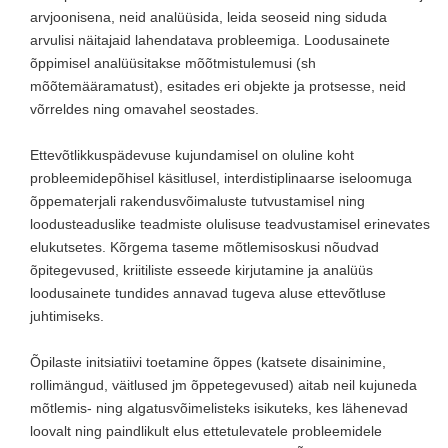
arvjoonisena, neid analüüsida, leida seoseid ning siduda
arvulisi näitajaid lahendatava probleemiga. Loodusainete
õppimisel analüüsitakse mõõtmistulemusi (sh
mõõtemääramatust), esitades eri objekte ja protsesse, neid
võrreldes ning omavahel seostades.
Ettevõtlikkuspädevuse kujundamisel on oluline koht
probleemidepõhisel käsitlusel, interdistiplinaarse iseloomuga
õppematerjali rakendusvõimaluste tutvustamisel ning
loodusteaduslike teadmiste olulisuse teadvustamisel erinevates
elukutsetes. Kõrgema taseme mõtlemisoskusi nõudvad
õpitegevused, kriitiliste esseede kirjutamine ja analüüs
loodusainete tundides annavad tugeva aluse ettevõtluse
juhtimiseks.
Õpilaste initsiatiivi toetamine õppes (katsete disainimine,
rollimängud, väitlused jm õppetegevused) aitab neil kujuneda
mõtlemis- ning algatusvõimelisteks isikuteks, kes lähenevad
loovalt ning paindlikult elus ettetulevatele probleemidele