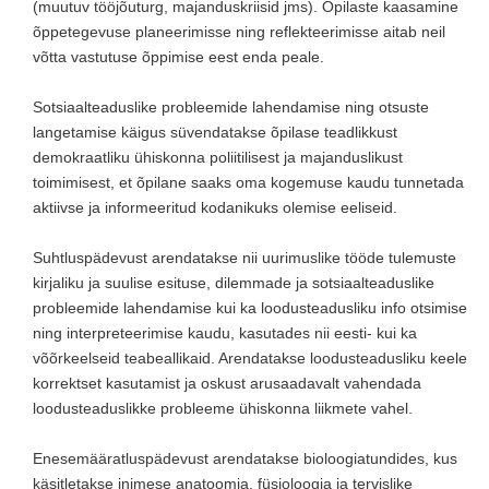
(muutuv tööjõuturg, majanduskriisid jms). Õpilaste kaasamine
õppetegevuse planeerimisse ning reflekteerimisse aitab neil
võtta vastutuse õppimise eest enda peale.
Sotsiaalteaduslike probleemide lahendamise ning otsuste
langetamise käigus süvendatakse õpilase teadlikkust
demokraatliku ühiskonna poliitilisest ja majanduslikust
toimimisest, et õpilane saaks oma kogemuse kaudu tunnetada
aktiivse ja informeeritud kodanikuks olemise eeliseid.
Suhtluspädevust arendatakse nii uurimuslike tööde tulemuste
kirjaliku ja suulise esituse, dilemmade ja sotsiaalteaduslike
probleemide lahendamise kui ka loodusteadusliku info otsimise
ning interpreteerimise kaudu, kasutades nii eesti- kui ka
võõrkeelseid teabeallikaid. Arendatakse loodusteadusliku keele
korrektset kasutamist ja oskust arusaadavalt vahendada
loodusteaduslikke probleeme ühiskonna liikmete vahel.
Enesemääratluspädevust arendatakse bioloogiatundides, kus
käsitletakse inimese anatoomia, füsioloogia ja tervislike