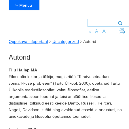
⇦ Menüü
A
A
A
Oppekava infoportaal
>
Uncategorized
>
Autorid
Autorid
Tiiu Hallap MA
Filosoofia lektor ja tõlkija, magistritöö “Teadvuseteaduse
võimalikkuse probleem” (Tartu Ülikool, 2000), õpetanud Tartu
Ülikoolis teadusfilosoofiat, vaimufilosoofiat, eetikat,
argumentatsiooniteooriat ja teisi analüütilise filosoofia
distsipliine, tõlkinud eesti keelde Danto, Russelli, Peirce’i,
Nageli, Davidsoni jt töid ning avaldanud esseid ja arvustusi, sh
ainekavade ja filosoofia õpetamise teemadel.