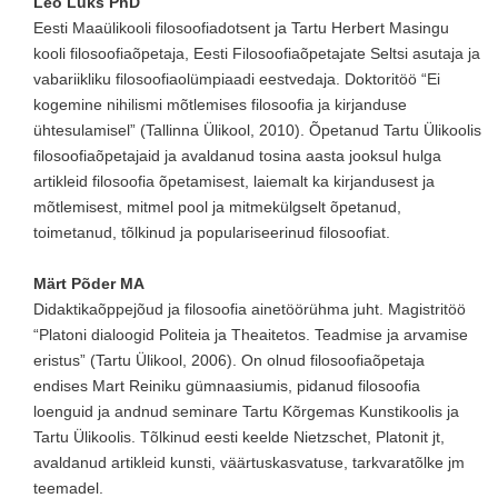
Leo Luks PhD
Eesti Maaülikooli filosoofiadotsent ja Tartu Herbert Masingu
kooli filosoofiaõpetaja, Eesti Filosoofiaõpetajate Seltsi asutaja ja
vabariikliku filosoofiaolümpiaadi eestvedaja. Doktoritöö “Ei
kogemine nihilismi mõtlemises filosoofia ja kirjanduse
ühtesulamisel” (Tallinna Ülikool, 2010). Õpetanud Tartu Ülikoolis
filosoofiaõpetajaid ja avaldanud tosina aasta jooksul hulga
artikleid filosoofia õpetamisest, laiemalt ka kirjandusest ja
mõtlemisest, mitmel pool ja mitmekülgselt õpetanud,
toimetanud, tõlkinud ja populariseerinud filosoofiat.
Märt Põder MA
Didaktikaõppejõud ja filosoofia ainetöörühma juht. Magistritöö
“Platoni dialoogid Politeia ja Theaitetos. Teadmise ja arvamise
eristus” (Tartu Ülikool, 2006). On olnud filosoofiaõpetaja
endises Mart Reiniku gümnaasiumis, pidanud filosoofia
loenguid ja andnud seminare Tartu Kõrgemas Kunstikoolis ja
Tartu Ülikoolis. Tõlkinud eesti keelde Nietzschet, Platonit jt,
avaldanud artikleid kunsti, väärtuskasvatuse, tarkvaratõlke jm
teemadel.