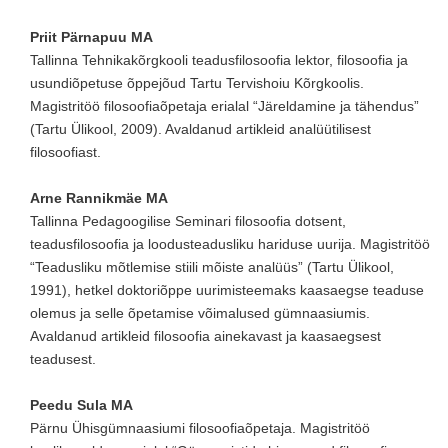
Priit Pärnapuu MA
Tallinna Tehnikakõrgkooli teadusfilosoofia lektor, filosoofia ja
usundiõpetuse õppejõud Tartu Tervishoiu Kõrgkoolis.
Magistritöö filosoofiaõpetaja erialal “Järeldamine ja tähendus”
(Tartu Ülikool, 2009). Avaldanud artikleid analüütilisest
filosoofiast.
Arne Rannikmäe MA
Tallinna Pedagoogilise Seminari filosoofia dotsent,
teadusfilosoofia ja loodusteadusliku hariduse uurija. Magistritöö
“Teadusliku mõtlemise stiili mõiste analüüs” (Tartu Ülikool,
1991), hetkel doktoriõppe uurimisteemaks kaasaegse teaduse
olemus ja selle õpetamise võimalused gümnaasiumis.
Avaldanud artikleid filosoofia ainekavast ja kaasaegsest
teadusest.
Peedu Sula MA
Pärnu Ühisgümnaasiumi filosoofiaõpetaja. Magistritöö