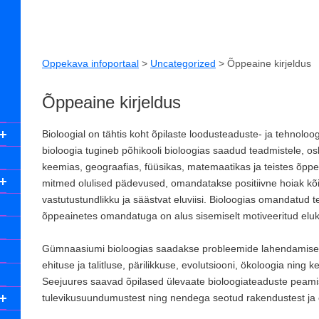
Oppekava infoportaal
>
Uncategorized
>
Õppeaine kirjeldus
Õppeaine kirjeldus
Bioloogial on tähtis koht õpilaste loodusteaduste- ja tehnol
bioloogia tugineb põhikooli bioloogias saadud teadmistele, o
keemias, geograafias, füüsikas, matemaatikas ja teistes õppe
mitmed olulised pädevused, omandatakse positiivne hoiak kõi
vastutustundlikku ja säästvat eluviisi. Bioloogias omandatud t
õppeainetes omandatuga on alus sisemiselt motiveeritud eluk
Gümnaasiumi bioloogias saadakse probleemide lahendamise 
ehituse ja talitluse, pärilikkuse, evolutsiooni, ökoloogia ning
Seejuures saavad õpilased ülevaate bioloogiateaduste peamis
tulevikusuundumustest ning nendega seotud rakendustest ja el