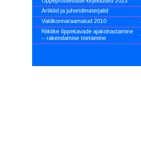
Õppeprotsesside kirjeldused 2023
Artiklid ja juhendmaterjalid
Valdkonnaraamatud 2010
Riiklike õppekavade ajakohastamine
– rakendamise toetamine