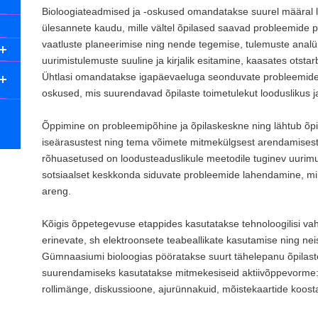
Bioloogiateadmised ja -oskused omandatakse suurel määral l
ülesannete kaudu, mille vältel õpilased saavad probleemide p
vaatluste planeerimise ning nende tegemise, tulemuste analüü
uurimistulemuste suuline ja kirjalik esitamine, kaasates otsta
Ühtlasi omandatakse igapäevaeluga seonduvate probleemide
oskused, mis suurendavad õpilaste toimetulekut looduslikus j
Õppimine on probleemipõhine ja õpilaskeskne ning lähtub õpilas
iseärasustest ning tema võimete mitmekülgsest arendamisest
rõhuasetused on loodusteaduslikule meetodile tuginev uurimusli
sotsiaalset keskkonda siduvate probleemide lahendamine, mi
areng.
Kõigis õppetegevuse etappides kasutatakse tehnoloogilisi vah
erinevate, sh elektroonsete teabeallikate kasutamise ning ne
Gümnaasiumi bioloogias pööratakse suurt tähelepanu õpilaste
suurendamiseks kasutatakse mitmekesiseid aktiivõppevorme: p
rollimänge, diskussioone, ajurünnakuid, mõistekaartide koost