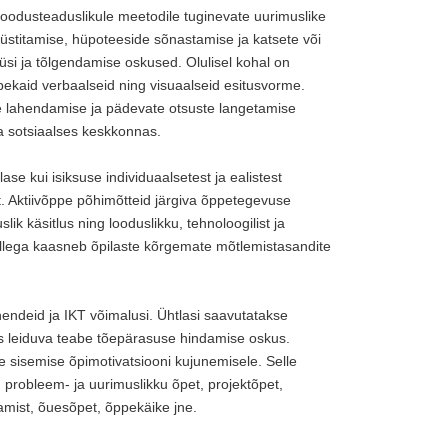
oodusteaduslikule meetodile tuginevate uurimuslike
üstitamise, hüpoteeside sõnastamise ja katsete või
si ja tõlgendamise oskused. Olulisel kohal on
rbekaid verbaalseid ning visuaalseid esitusvorme.
 lahendamise ja pädevate otsuste langetamise
a sotsiaalses keskkonnas.
e kui isiksuse individuaalsetest ja ealistest
. Aktiivõppe põhimõtteid järgiva õppetegevuse
k käsitlus ning looduslikku, tehnoloogilist ja
llega kaasneb õpilaste kõrgemate mõtlemistasandite
endeid ja IKT võimalusi. Ühtlasi saavutatakse
is leiduva teabe tõepärasuse hindamise oskus.
 sisemise õpimotivatsiooni kujunemisele. Selle
robleem- ja uurimuslikku õpet, projektõpet,
amist, õuesõpet, õppekäike jne.