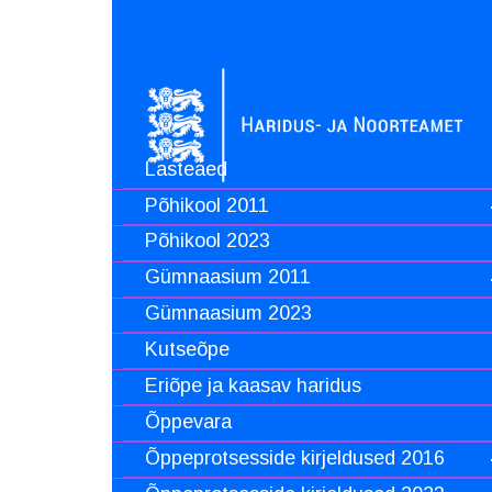
Lasteaed
Põhikool 2011
Põhikool 2023
Gümnaasium 2011
Gümnaasium 2023
Kutseõpe
Eriõpe ja kaasav haridus
Õppevara
Õppeprotsesside kirjeldused 2016