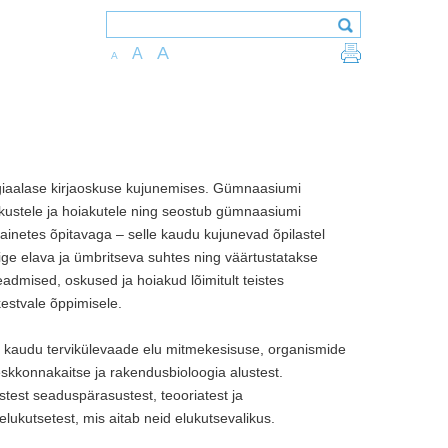
A
A
A
oogiaalase kirjaoskuse kujunemises. Gümnaasiumi
skustele ja hoiakutele ning seostub gümnaasiumi
ainetes õpitavaga – selle kaudu kujunevad õpilastel
ge elava ja ümbritseva suhtes ning väärtustatakse
eadmised, oskused ja hoiakud lõimitult teistes
estvale õppimisele.
kaudu tervikülevaade elu mitmekesisuse, organismide
 keskkonnakaitse ja rakendusbioloogia alustest.
test seaduspärasustest, teooriatest ja
ukutsetest, mis aitab neid elukutsevalikus.