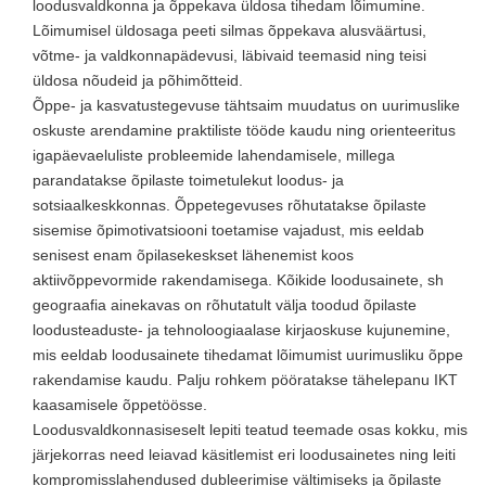
loodusvaldkonna ja õppekava üldosa tihedam lõimumine.
Lõimumisel üldosaga peeti silmas õppekava alusväärtusi,
võtme- ja valdkonnapädevusi, läbivaid teemasid ning teisi
üldosa nõudeid ja põhimõtteid.
Õppe- ja kasvatustegevuse tähtsaim muudatus on uurimuslike
oskuste arendamine praktiliste tööde kaudu ning orienteeritus
igapäevaeluliste probleemide lahendamisele, millega
parandatakse õpilaste toimetulekut loodus- ja
sotsiaalkeskkonnas. Õppetegevuses rõhutatakse õpilaste
sisemise õpimotivatsiooni toetamise vajadust, mis eeldab
senisest enam õpilasekeskset lähenemist koos
aktiivõppevormide rakendamisega. Kõikide loodusainete, sh
geograafia ainekavas on rõhutatult välja toodud õpilaste
loodusteaduste- ja tehnoloogiaalase kirjaoskuse kujunemine,
mis eeldab loodusainete tihedamat lõimumist uurimusliku õppe
rakendamise kaudu. Palju rohkem pööratakse tähelepanu IKT
kaasamisele õppetöösse.
Loodusvaldkonnasiseselt lepiti teatud teemade osas kokku, mis
järjekorras need leiavad käsitlemist eri loodusainetes ning leiti
kompromisslahendused dubleerimise vältimiseks ja õpilaste