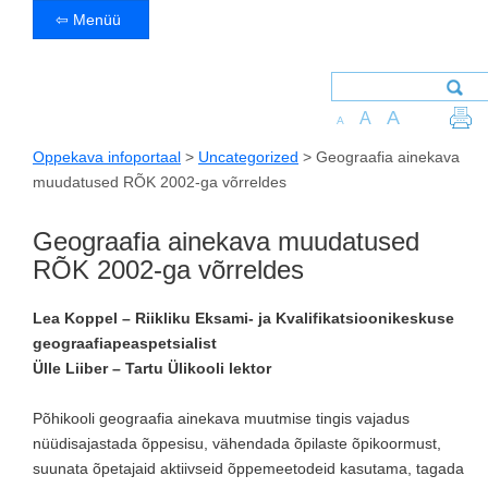
⇦ Menüü
A
A
A
Oppekava infoportaal
>
Uncategorized
>
Geograafia ainekava
muudatused RÕK 2002-ga võrreldes
Geograafia ainekava muudatused
RÕK 2002-ga võrreldes
Lea Koppel – Riikliku Eksami- ja Kvalifikatsioonikeskuse
geograafiapeaspetsialist
Ülle Liiber – Tartu Ülikooli lektor
Põhikooli geograafia ainekava muutmise tingis vajadus
nüüdisajastada õppesisu, vähendada õpilaste õpikoormust,
suunata õpetajaid aktiivseid õppemeetodeid kasutama, tagada