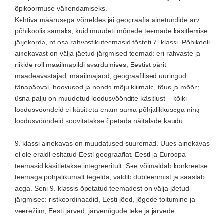
õpikoormuse vähendamiseks.
Kehtiva määrusega võrreldes jäi geograafia ainetundide arv
põhikoolis samaks, kuid muudeti mõnede teemade käsitlemise
järjekorda, nt osa rahvastikuteemasid tõsteti 7. klassi. Põhikooli
ainekavast on välja jäetud järgmised teemad: eri rahvaste ja
riikide roll maailmapildi avardumises, Eestist pärit
maadeavastajad, maailmajaod, geograafilised uuringud
tänapäeval, hoovused ja nende mõju kliimale, tõus ja mõõn;
üsna palju on muudetud loodusvööndite käsitlust – kõiki
loodusvööndeid ei käsitleta enam sama põhjalikkusega ning
loodusvööndeid soovitatakse õpetada näitalade kaudu.
9. klassi ainekavas on muudatused suuremad. Uues ainekavas
ei ole eraldi esitatud Eesti geograafiat. Eesti ja Euroopa
teemasid käsitletakse integreeritult. See võimaldab konkreetse
teemaga põhjalikumalt tegelda, väldib dubleerimist ja säästab
aega. Seni 9. klassis õpetatud teemadest on välja jäetud
järgmised: ristkoordinaadid, Eesti jõed, jõgede toitumine ja
veerežiim, Eesti järved, järvenõgude teke ja järvede