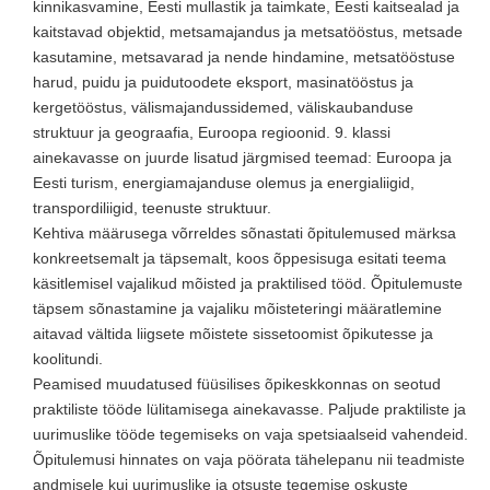
kinnikasvamine, Eesti mullastik ja taimkate, Eesti kaitsealad ja
kaitstavad objektid, metsamajandus ja metsatööstus, metsade
kasutamine, metsavarad ja nende hindamine, metsatööstuse
harud, puidu ja puidutoodete eksport, masinatööstus ja
kergetööstus, välismajandussidemed, väliskaubanduse
struktuur ja geograafia, Euroopa regioonid. 9. klassi
ainekavasse on juurde lisatud järgmised teemad: Euroopa ja
Eesti turism, energiamajanduse olemus ja energialiigid,
transpordiliigid, teenuste struktuur.
Kehtiva määrusega võrreldes sõnastati õpitulemused märksa
konkreetsemalt ja täpsemalt, koos õppesisuga esitati teema
käsitlemisel vajalikud mõisted ja praktilised tööd. Õpitulemuste
täpsem sõnastamine ja vajaliku mõisteteringi määratlemine
aitavad vältida liigsete mõistete sissetoomist õpikutesse ja
koolitundi.
Peamised muudatused füüsilises õpikeskkonnas on seotud
praktiliste tööde lülitamisega ainekavasse. Paljude praktiliste ja
uurimuslike tööde tegemiseks on vaja spetsiaalseid vahendeid.
Õpitulemusi hinnates on vaja pöörata tähelepanu nii teadmiste
andmisele kui uurimuslike ja otsuste tegemise oskuste