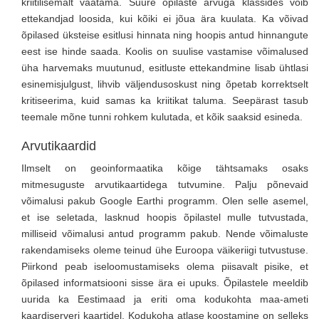
kriitilisemalt vaatama. Suure õpilaste arvuga klassides võib
ettekandjad loosida, kui kõiki ei jõua ära kuulata. Ka võivad
õpilased üksteise esitlusi hinnata ning hoopis antud hinnangute
eest ise hinde saada. Koolis on suulise vastamise võimalused
üha harvemaks muutunud, esitluste ettekandmine lisab ühtlasi
esinemisjulgust, lihvib väljendusoskust ning õpetab korrektselt
kritiseerima, kuid samas ka kriitikat taluma. Seepärast tasub
teemale mõne tunni rohkem kulutada, et kõik saaksid esineda.
Arvutikaardid
Ilmselt on geoinformaatika kõige tähtsamaks osaks
mitmesuguste arvutikaartidega tutvumine. Palju põnevaid
võimalusi pakub Google Earthi programm. Olen selle asemel,
et ise seletada, lasknud hoopis õpilastel mulle tutvustada,
milliseid võimalusi antud programm pakub. Nende võimaluste
rakendamiseks oleme teinud ühe Euroopa väikeriigi tutvustuse.
Piirkond peab iseloomustamiseks olema piisavalt pisike, et
õpilased informatsiooni sisse ära ei upuks. Õpilastele meeldib
uurida ka Eestimaad ja eriti oma kodukohta maa-ameti
kaardiserveri kaartidel. Kodukoha atlase koostamine on selleks