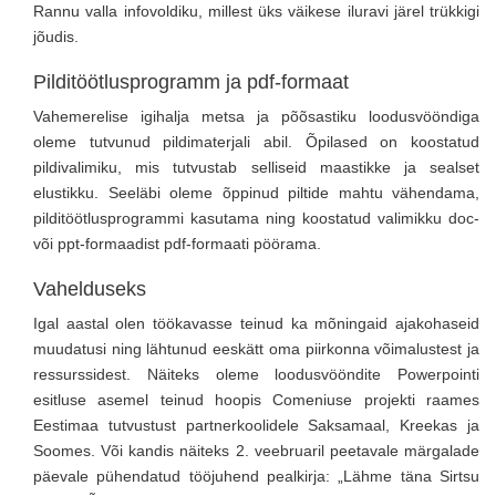
Rannu valla infovoldiku, millest üks väikese iluravi järel trükkigi
jõudis.
Pilditöötlusprogramm ja pdf-formaat
Vahemerelise igihalja metsa ja põõsastiku loodusvööndiga
oleme tutvunud pildimaterjali abil. Õpilased on koostatud
pildivalimiku, mis tutvustab selliseid maastikke ja sealset
elustikku. Seeläbi oleme õppinud piltide mahtu vähendama,
pilditöötlusprogrammi kasutama ning koostatud valimikku doc-
või ppt-formaadist pdf-formaati pöörama.
Vahelduseks
Igal aastal olen töökavasse teinud ka mõningaid ajakohaseid
muudatusi ning lähtunud eeskätt oma piirkonna võimalustest ja
ressurssidest. Näiteks oleme loodusvööndite Powerpointi
esitluse asemel teinud hoopis Comeniuse projekti raames
Eestimaa tutvustust partnerkoolidele Saksamaal, Kreekas ja
Soomes. Või kandis näiteks 2. veebruaril peetavale märgalade
päevale pühendatud tööjuhend pealkirja: „Lähme täna Sirtsu