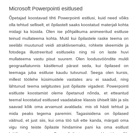
Microsoft Powerpointi esitlused
Õpetajad koostavad tihti Powerpointi esitlusi, kuid need võiks
olla tehtud selliselt, et õpilastelt saaks koostatud materjali kohta
midagi ka küsida. Olen ise põhjalikuma animeeritud esitluse
teinud mullateema kohta. Muld kui õpilastele raske teema on
seeläbi muutunud veidi atraktiivsemaks, rohkete skeemide ja
fotodega illustreeritud esitluseks ning nii on laste huvi
mullateema vastu pisut suurem. Olen loodusvööndite muldi
geograafiatunnis käsitlenud pärast seda, kui õpilased on
teemaga juba esitluse kaudu tutvunud. Seega olen kursis,
millest töölehe küsimustele vastates aru ei saadud, ning
lähtunud teema selgitustes just õpilaste vigadest. Powerpointi
esitluste koostamist oleme õpetanud nõnda, et etteantud
teemal koostatud esitlused vaadatakse klassis ühiselt läbi ja siis
saavad kõik oma arvamust avaldada: mis oli hästi tehtud ja
mida peaks tegema paremini. Tagasisidena on õpilased
väitnud, et just siis, kui oma töö tuli ette kanda, märgati oma
vigu ning teiste õpilaste hindamine pani ka oma esitlust