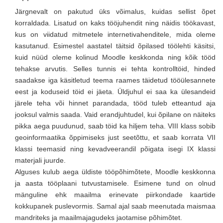
Järgnevalt on pakutud üks võimalus, kuidas sellist õpet
korraldada. Lisatud on kaks tööjuhendit ning näidis töökavast,
kus on viidatud mitmetele internetivahenditele, mida oleme
kasutanud. Esimestel aastatel täitsid õpilased töölehti käsitsi,
kuid nüüd oleme kolinud Moodle keskkonda ning kõik tööd
tehakse arvutis. Selles tunnis ei tehta kontrolltöid, hinded
saadakse iga käsitletud teema raames täidetud tööülesannete
eest ja koduseid töid ei jäeta. Üldjuhul ei saa ka ülesandeid
järele teha või hinnet parandada, tööd tuleb etteantud aja
jooksul valmis saada. Vaid erandjuhtudel, kui õpilane on näiteks
pikka aega puudunud, saab töid ka hiljem teha. VIII klass sobib
geoinformaatika õppimiseks just seetõttu, et saab korrata VII
klassi teemasid ning kevadveerandil põigata isegi IX klassi
materjali juurde.
Alguses kulub aega üldiste tööpõhimõtete, Moodle keskkonna
ja aasta tööplaani tutvustamisele. Esimene tund on olnud
mänguline ehk maailma erinevate piirkondade kaartide
kokkupanek puslevormis. Samal ajal saab meenutada maismaa
mandriteks ja maailmajagudeks jaotamise põhimõtet.