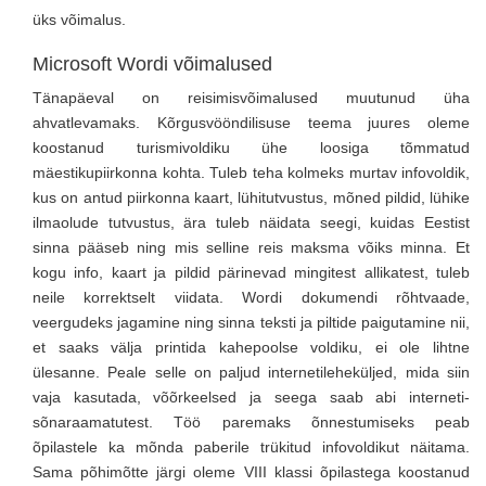
üks võimalus.
Microsoft Wordi võimalused
Tänapäeval on reisimisvõimalused muutunud üha
ahvatlevamaks. Kõrgusvööndilisuse teema juures oleme
koostanud turismivoldiku ühe loosiga tõmmatud
mäestikupiirkonna kohta. Tuleb teha kolmeks murtav infovoldik,
kus on antud piirkonna kaart, lühitutvustus, mõned pildid, lühike
ilmaolude tutvustus, ära tuleb näidata seegi, kuidas Eestist
sinna pääseb ning mis selline reis maksma võiks minna. Et
kogu info, kaart ja pildid pärinevad mingitest allikatest, tuleb
neile korrektselt viidata. Wordi dokumendi rõhtvaade,
veergudeks jagamine ning sinna teksti ja piltide paigutamine nii,
et saaks välja printida kahepoolse voldiku, ei ole lihtne
ülesanne. Peale selle on paljud internetileheküljed, mida siin
vaja kasutada, võõrkeelsed ja seega saab abi interneti-
sõnaraamatutest. Töö paremaks õnnestumiseks peab
õpilastele ka mõnda paberile trükitud infovoldikut näitama.
Sama põhimõtte järgi oleme VIII klassi õpilastega koostanud