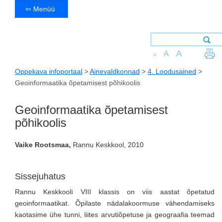
⇦ Menüü
A
A
A
Oppekava infoportaal
>
Ainevaldkonnad
>
4. Loodusained
>
Geoinformaatika õpetamisest põhikoolis
Geoinformaatika õpetamisest
põhikoolis
Vaike Rootsmaa,
Rannu Keskkool, 2010
Sissejuhatus
Rannu Keskkooli VIII klassis on viis aastat õpetatud
geoinformaatikat. Õpilaste nädalakoormuse vähendamiseks
kaotasime ühe tunni, liites arvutiõpetuse ja geograafia teemad