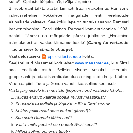
sohu!“. Õpilaste tööjuhis nägi välja järgmine:
2. veebruaril 1971. aastal kinnitati Iraani väikelinnas Ramsaris
rahvusvaheline kokkulepe märgalade, eriti veelindude
elupaikade kaitseks. See kokkulepe on tuntuks saanud Ramsari
konventsioonina. Eesti ühines Ramsari konventsiooniga 1993.
aastal. Tänavu on märgalade päeva juhtlause „Hoolimine
märgaladest on vastus kliimamuutusele“ (
Caring for wetlands
– an answer to climate change
).
Vaata alustuseks
kohta.
ppt-esitlust soode
Seejärel uuri Maaameti kodulehelt
www.maaamet.ee
, kus Sirtsi
soo tegelikult asub. Selleks sisene vasakult menüüst
geoportaali ja edasi kaardirakendusse ning otsi Ida- ja Lääne-
Virumaa piirilt Tudu ja Sonda vahelt, kus selline soo asub.
Vasta järgmistele küsimustele (kopeeri need vastuste lehele):
Kuidas eristub kaardil sooala muust maastikust?
Suurenda kaardipilti ja kirjelda, milline Sirtsi soo on.
Kuidas paiknevad soos laukad (järved)?
Kus asub Rannule lähim soo?
Vaata, mille poolest see erineb Sirtsi soost?
Millest selline erinevus tuleb?