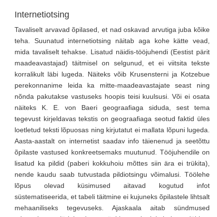
Internetiotsing
Tavaliselt arvavad õpilased, et nad oskavad arvutiga juba kõike
teha. Suunatud internetiotsing näitab aga kohe kätte vead,
mida tavaliselt tehakse. Lisatud näidis-tööjuhendi (Eestist pärit
maadeavastajad) täitmisel on selgunud, et ei viitsita tekste
korralikult läbi lugeda. Näiteks võib Krusensterni ja Kotzebue
perekonnanime leida ka mitte-maadeavastajate seast ning
nõnda pakutakse vastuseks hoopis teisi kuulsusi. Või ei osata
näiteks K. E. von Baeri geograafiaga siduda, sest tema
tegevust kirjeldavas tekstis on geograafiaga seotud faktid üles
loetletud teksti lõpuosas ning kirjutatut ei mallata lõpuni lugeda.
Aasta-aastalt on internetist saadav info täienenud ja seetõttu
õpilaste vastused konkreetsemaks muutunud. Tööjuhendile on
lisatud ka pildid (paberi kokkuhoiu mõttes siin ära ei trükita),
nende kaudu saab tutvustada pildiotsingu võimalusi. Töölehe
lõpus olevad küsimused aitavad kogutud infot
süstematiseerida, et tabeli täitmine ei kujuneks õpilastele lihtsalt
mehaaniliseks tegevuseks. Ajaskaala aitab sündmused