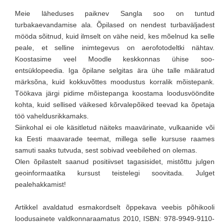
Meie läheduses paiknev Sangla soo on tuntud
turbakaevandamise ala. Õpilased on nendest turbaväljadest
mööda sõitnud, kuid ilmselt on vähe neid, kes mõelnud ka selle
peale, et selline inimtegevus on aerofotodeltki nähtav.
Koostasime veel Moodle keskkonnas ühise soo-
entsüklopeedia. Iga õpilane selgitas ära ühe talle määratud
märksõna, kuid kokkuvõttes moodustus korralik mõistepank.
Töökava järgi pidime mõistepanga koostama loodusvööndite
kohta, kuid sellised väikesed kõrvalepõiked teevad ka õpetaja
töö vaheldusrikkamaks.
Siinkohal ei ole käsitletud näiteks maavärinate, vulkaanide või
ka Eesti maavarade teemat, millega selle kursuse raames
samuti saaks tutvuda, sest sobivad veebilehed on olemas.
Olen õpilastelt saanud positiivset tagasisidet, mistõttu julgen
geoinformaatika kursust teistelegi soovitada. Julget
pealehakkamist!
Artikkel avaldatud esmakordselt õppekava veebis põhikooli
loodusainete valdkonnaraamatus 2010, ISBN: 978-9949-9110-