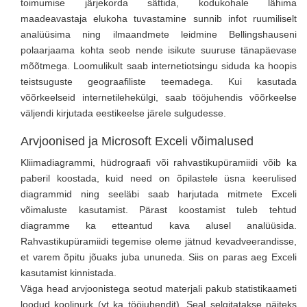
toimumise järjekorda sättida, kodukohale lähima
maadeavastaja elukoha tuvastamine sunnib infot ruumiliselt
analüüsima ning ilmaandmete leidmine Bellingshauseni
polaarjaama kohta seob nende isikute suuruse tänapäevase
mõõtmega. Loomulikult saab internetiotsingu siduda ka hoopis
teistsuguste geograafiliste teemadega. Kui kasutada
võõrkeelseid internetilehekülgi, saab tööjuhendis võõrkeelse
väljendi kirjutada eestikeelse järele sulgudesse.
Arvjoonised ja Microsoft Exceli võimalused
Kliimadiagrammi, hüdrograafi või rahvastikupüramiidi võib ka
paberil koostada, kuid need on õpilastele üsna keerulised
diagrammid ning seeläbi saab harjutada mitmete Exceli
võimaluste kasutamist. Pärast koostamist tuleb tehtud
diagramme ka etteantud kava alusel analüüsida.
Rahvastikupüramiidi tegemise oleme jätnud kevadveerandisse,
et varem õpitu jõuaks juba ununeda. Siis on paras aeg Exceli
kasutamist kinnistada.
Väga head arvjoonistega seotud materjali pakub statistikaameti
loodud koolinurk (vt ka tööjuhendit). Seal selgitatakse näiteks