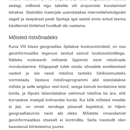
sedagi, milliseid vigu tabelite või arvjooniste koostamisel
tehakse. Statistilisi materjale uuendatakse internetilehekülgedel
sageli ja seepärast peab õpetaja igal aastal enne antud teema
käsitlemist töölehed hoolikalt üle vaatama.
Mõisted ristsõnadeks
Kuna VIII klassi geograafias õpitakse loodusvööndeid, on osa
geoinformaatika tegevusi seotud samuti loodusvöönditega.
Näiteks motiveerib mõistete õppimist neist ristsõnade
moodustamine. Kõigepealt tuleb otsida sõnadele eestikeelsed
vasted ja siis need ristsõna tarbeks lühiküsimusteks
vormistada. Vastava ristsõnaprogrammi abil sisestatakse
mõiste ja selle selgitus veel kord, seega toimub kordamine teist
korda, ja lõpuks lahendatakse valminud ristsõna ka ära, ehk
korratakse matejali kolmandat korda. Kui kõik mõisted meelde
ei jää, on ometi nendega piisavalt tegeletud, et hiljem
geograafiatunnis neist abi oleks. Mõistete omandamist
geoinformaatikas otseselt ei kontrollita. Seda meetodit olen
kasutanud kõrbeteema juures.