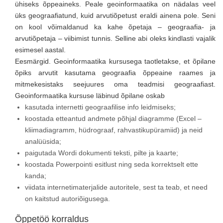
ühiseks õppeaineks. Peale geoinformaatika on nädalas veel
üks geograafiatund, kuid arvutiõpetust eraldi ainena pole. Seni
on kool võimaldanud ka kahe õpetaja – geograafia- ja
arvutiõpetaja – viibimist tunnis. Selline abi oleks kindlasti vajalik
esimesel aastal.
Eesmärgid. Geoinformaatika kursusega taotletakse, et õpilane
õpiks arvutit kasutama geograafia õppeaine raames ja
mitmekesistaks seejuures oma teadmisi geograafiast.
Geoinformaatika kursuse läbinud õpilane oskab
kasutada internetti geograafilise info leidmiseks;
koostada etteantud andmete põhjal diagramme (Excel –
kliimadiagramm, hüdrograaf, rahvastikupüramiid) ja neid
analüüsida;
paigutada Wordi dokumenti teksti, pilte ja kaarte;
koostada Powerpointi esitlust ning seda korrektselt ette
kanda;
viidata internetimaterjalide autoritele, sest ta teab, et need
on kaitstud autoriõigusega.
Õppetöö korraldus