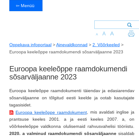
⇦ Menüü
A
A
A
Oppekava infoportaal
>
Ainevaldkonnad
>
2. Võõrkeeled
>
Euroopa keeleõppe raamdokumendi sõsarväljaanne 2023
Euroopa keeleõppe raamdokumendi
sõsarväljaanne 2023
Euroopa keeleõppe raamdokumenti täiendav ja edasiarendav
sõsarväljaanne on tõlgitud eesti keelde ja ootab kasutajate
tagasisidet.
, mis avaldati inglise ja
Euroopa keeleõppe raamdokument
prantsuse keeles 2001. a ja eesti keeles 2007. a, on
võõrkeeleõppe valdkonna olulisemaid rahvusvahelisi tööriistu.
2020. a valminud raamdokumendi sõsarväljaanne
sisaldab