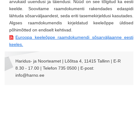
arvukaid uuendusi ja täiendusi. Nüüd on see tõlgitud ka eesti
keelde. Soovitame raamdokumenti rakendades edaspidi
lähtuda sõsarväljaandest, seda eriti tasemekirjeldusi kasutades.
Algses raamdokumendis kirjeldatud keeleõppe üldised
põhimõtted on endiselt kehtivad.
Euroopa keeleõppe raamdokumendi sõsarväljaanne eesti
keeles.
Haridus- ja Noorteamet | Lõõtsa 4, 11415 Tallinn | E-R
8.30 - 17.00 | Telefon 735 0500 | E-post:
info@harno.ee