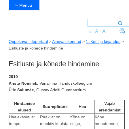
⇦ Menüü
A
A
A
Oppekava infoportaal
>
Ainevaldkonnad
>
1. Keel ja kirjandus
>
Esitluste ja kõnede hindamine
Esitluste ja kõnede hindamine
2010
Krista Nõmmik,
Vanalinna Hariduskolleegium
Ülle Salumäe,
Gustav Adolfi Gümnaasium
Hindamise
Vajab
Suurepärane
Hea
alused
arendamist
Häälekasutus:
Rääkijat on
Kõne on
Kõne
tempo
meeldiv kuulata,
selge,
monotoonne,