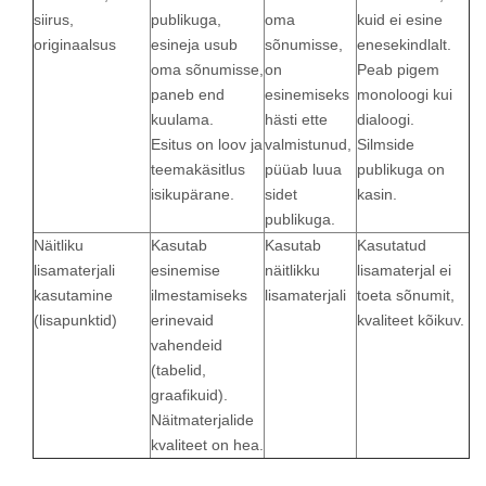
siirus,
publikuga,
oma
kuid ei esine
originaalsus
esineja usub
sõnumisse,
enesekindlalt.
oma sõnumisse,
on
Peab pigem
paneb end
esinemiseks
monoloogi kui
kuulama.
hästi ette
dialoogi.
Esitus on loov ja
valmistunud,
Silmside
teemakäsitlus
püüab luua
publikuga on
isikupärane.
sidet
kasin.
publikuga.
Näitliku
Kasutab
Kasutab
Kasutatud
lisamaterjali
esinemise
näitlikku
lisamaterjal ei
kasutamine
ilmestamiseks
lisamaterjali
toeta sõnumit,
(lisapunktid)
erinevaid
kvaliteet kõikuv.
vahendeid
(tabelid,
graafikuid).
Näitmaterjalide
kvaliteet on hea.