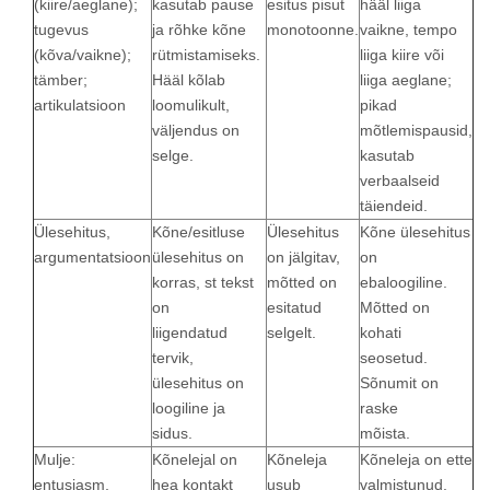
(kiire/aeglane);
kasutab pause
esitus pisut
hääl liiga
tugevus
ja rõhke kõne
monotoonne.
vaikne, tempo
(kõva/vaikne);
rütmistamiseks.
liiga kiire või
tämber;
Hääl kõlab
liiga aeglane;
artikulatsioon
loomulikult,
pikad
väljendus on
mõtlemispausid,
selge.
kasutab
verbaalseid
täiendeid.
Ülesehitus,
Kõne/esitluse
Ülesehitus
Kõne ülesehitus
argumentatsioon
ülesehitus on
on jälgitav,
on
korras, st tekst
mõtted on
ebaloogiline.
on
esitatud
Mõtted on
liigendatud
selgelt.
kohati
tervik,
seosetud.
ülesehitus on
Sõnumit on
loogiline ja
raske
sidus.
mõista.
Mulje:
Kõnelejal on
Kõneleja
Kõneleja on ette
entusiasm,
hea kontakt
usub
valmistunud,