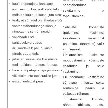
kuulab õpetaja ja kaaslase
sõnatähenduse
esituses lühikest eakohast teksti,
selgitamine ja
mõistab kuuldud lause, jutu sisu;
täpsustamine.
teab, et sõnadel on lähedase või
vastandtähendusega sõna ja
Sobivate kõnetuste
nimetab neist mõningaid;
(palumine, küsimine,
väljendab end
keeldumine, vabandust
suhtlusolukordades
palumine, tänamine) valik
arusaadavalt: palub, küsib,
suhtlemisel.
tänab, vabandab;
Lihtlauseliste küsimuste
jutustab suunavate küsimuste
moodustamine, küsimuste
toel kuuldust, nähtust, loetust;
esitamine ja neile
koostab õpetaja abiga pildiseeria
vastamine.
või küsimuste toel suulise jutu,
Eri teemadel vestlemine
esitab luuletust peast;
sõnavara rikastamiseks,
arutamine paaris ja
väikeses rühmas.
Jutustamine kuulatu,
nähtu, läbielatu, loetu,