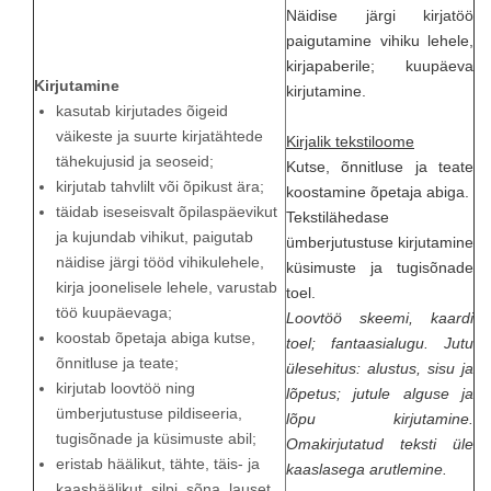
Näidise järgi kirjatöö
paigutamine vihiku lehele,
kirjapaberile; kuupäeva
Kirjutamine
kirjutamine.
kasutab kirjutades õigeid
väikeste ja suurte kirjatähtede
Kirjalik tekstiloome
tähekujusid ja seoseid;
Kutse, õnnitluse ja teate
kirjutab tahvlilt või õpikust ära;
koostamine õpetaja abiga.
täidab iseseisvalt õpilaspäevikut
Tekstilähedase
ja kujundab vihikut, paigutab
ümberjutustuse kirjutamine
näidise järgi tööd vihikulehele,
küsimuste ja tugisõnade
kirja joonelisele lehele, varustab
toel.
töö kuupäevaga;
Loovtöö skeemi, kaardi
koostab õpetaja abiga kutse,
toel; fantaasialugu. Jutu
õnnitluse ja teate;
ülesehitus: alustus, sisu ja
kirjutab loovtöö ning
lõpetus; jutule alguse ja
ümberjutustuse pildiseeria,
lõpu kirjutamine.
tugisõnade ja küsimuste abil;
Omakirjutatud teksti üle
eristab häälikut, tähte, täis- ja
kaaslasega arutlemine.
kaashäälikut, silpi, sõna, lauset,