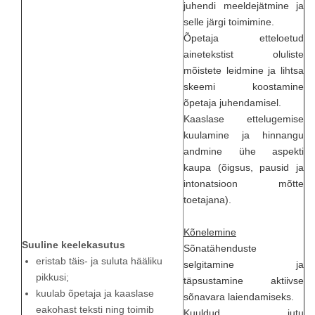
juhendi meeldejätmine ja
selle järgi toimimine.
Õpetaja etteloetud
ainetekstist oluliste
mõistete leidmine ja lihtsa
skeemi koostamine
õpetaja juhendamisel.
Kaaslase ettelugemise
kuulamine ja hinnangu
andmine ühe aspekti
kaupa (õigsus, pausid ja
intonatsioon mõtte
toetajana).
Kõnelemine
Suuline keelekasutus
Sõnatähenduste
eristab täis- ja suluta hääliku
selgitamine ja
pikkusi;
täpsustamine aktiivse
kuulab õpetaja ja kaaslase
sõnavara laiendamiseks.
eakohast teksti ning toimib
Kuuldud jutu