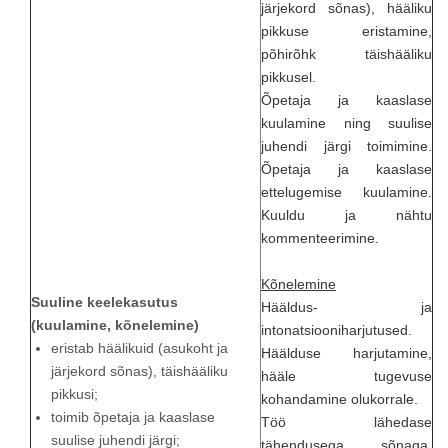
järjekord sõnas), hääliku
pikkuse eristamine,
põhirõhk täishääliku
pikkusel.
Õpetaja ja kaaslase
kuulamine ning suulise
juhendi järgi toimimine.
Õpetaja ja kaaslase
ettelugemise kuulamine.
Kuuldu ja nähtu
kommenteerimine.
Kõnelemine
Suuline keelekasutus
Hääldus- ja
(kuulamine, kõnelemine)
intonatsiooniharjutused.
eristab häälikuid (asukoht ja
Häälduse harjutamine,
järjekord sõnas), täishääliku
hääle tugevuse
pikkusi;
kohandamine olukorrale.
toimib õpetaja ja kaaslase
Töö lähedase
suulise juhendi järgi;
tähendusega sõnaga,