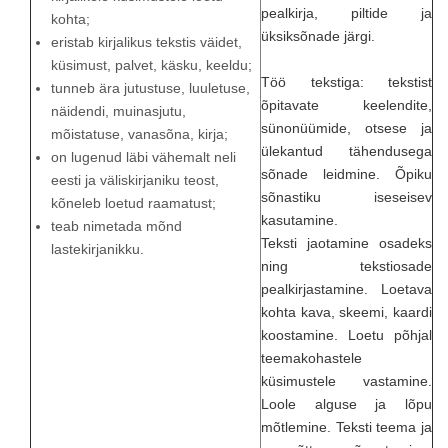
pealkirja, piltide ja
kohta;
üksiksõnade järgi.
eristab kirjalikus tekstis väidet,
küsimust, palvet, käsku, keeldu;
Töö tekstiga: tekstist
tunneb ära jutustuse, luuletuse,
õpitavate keelendite,
näidendi, muinasjutu,
sünonüümide, otsese ja
mõistatuse, vanasõna, kirja;
ülekantud tähendusega
on lugenud läbi vähemalt neli
sõnade leidmine. Õpiku
eesti ja väliskirjaniku teost,
sõnastiku iseseisev
kõneleb loetud raamatust;
kasutamine.
teab nimetada mõnd
Teksti jaotamine osadeks
lastekirjanikku.
ning tekstiosade
pealkirjastamine. Loetava
kohta kava, skeemi, kaardi
koostamine. Loetu põhjal
teemakohastele
küsimustele vastamine.
Loole alguse ja lõpu
mõtlemine. Teksti teema ja