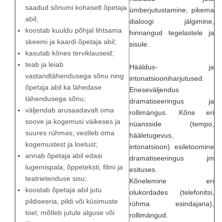
saadud sõnumi kohaselt õpetaja
ümberjutustamine; pikema
abil;
dialoogi jälgimine,
koostab kuuldu põhjal lihtsama
hinnangud tegelastele ja
skeemi ja kaardi õpetaja abil;
sisule.
kasutab kõnes terviklauseid;
teab ja leiab
Hääldus- ja
vastandtähendusega sõnu ning
intonatsiooniharjutused.
õpetaja abil ka lähedase
Eneseväljendus
tähendusega sõnu;
dramatiseeringus ja
väljendab arusaadavalt oma
rollimängus. Kõne eri
soove ja kogemusi väikeses ja
nüansside (tempo,
suures rühmas; vestleb oma
hääletugevus,
kogemustest ja loetust;
intonatsioon) esiletoomine
annab õpetaja abil edasi
dramatiseeringus jm
lugemispala, õppeteksti, filmi ja
esituses.
teatrietenduse sisu;
Kõnelemine eri
koostab õpetaja abil jutu
olukordades (telefonitsi,
pildiseeria, pildi või küsimuste
rühma esindajana),
toel; mõtleb jutule alguse või
rollimängud.