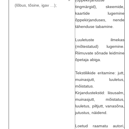
(õppekirjanduse
(lõbus, tõsine, igav …);
tingmärgid), skeemide,
kaartide lugemine
õppekirjanduses, nende
tähenduse tabamine.
Luuletuste ilmekas
(mõtestatud) lugemine.
Riimuvate sõnade leidmine
õpetaja abiga.
Tekstiliikide eritamine: jutt,
muinasjutt, luuletus,
mõistatus.
Kirjandustekstid: liisusalm,
muinasjutt, mõistatus,
luuletus, piltjutt, vanasõna,
jutustus, näidend.
Loetud raamatu autori,