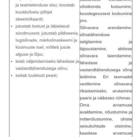
ja teatrietenduse sisu; koostab
võistkonda kutsumine,
kuuldu/loetu põhjal
koostegevusest loobumine
skeemi/kaardi;
jms.
jutustab loetust ja läbielatud
Sõnavara arendamine:
sündmusest; jutustab pildiseeria,
sõnatähenduse
tugisõnade, märksõnaskeemi ja
selgitamine ja
küsimuste toel; mõtleb jutule
täpsustamine, aktiivse
alguse ja lõpu;
sõnavara laiendamine,
leiab väljendamiseks lähedase ja
lähedase ja
vastandtähendusega sõnu;
vastandtähendusega sõna
esitab luuletust peast;
leidmine. Eri teemadel
vestlemine sõnavara
rikastamiseks, arutamine
paaris ja väikeses rühmas.
Oma arvamuse
avaldamine, nõustumine ja
mittenõustumine, ühiste
seisukohtade otsimine,
kaaslase arvamuse