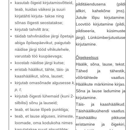
kasutab õigeid kirjutamisvõtteid,
pilditäiendusena (pildi
teab, kuidas väikesi ja suuri
allkiri, kahekõne jms).
kirjatähti kirjuta- takse ning
Jutule lõpu kirjutamine.
sõnas õigesti seostatakse;
Loovtöö kirjutamine (pildi,
kirjutab tahvlilt ära;
pildiseeria, küsimuste
täidab tahvlinäidise järgi õpetaja
järgi). Lünkümberjutustuse
abiga õpilaspäevikut, paigutab
kirjutamine.
näidise järgi tööd vihikulehele,
varustab töö kuupäevaga;
Õigekeelsus
koostab näidise järgi kutse;
Häälik, sõna, lause, tekst.
eristab häälikut, tähte, täis- ja
Tähed ja tähestik,
kaashäälikut, sõna, lauset;
võõrtähtede vaatlus.
kirjutab omasõnade algusesse
k,
Häälikute märkimine kirjas.
p, t
;
Sõna ja lause ladumine ja
kirjutab õigesti lühemaid (kuni 2-
kirjutamine.
silbilisi) sõnu ja lauseid;
Täis- ja kaashäälikud.
teab, et lause lõpeb punktiga;
Täishäälikuühendi vaatlus.
teab, et lause alguses, inimeste,
Täishääliku pikkuse
loomade, oma kodukoha nimes
eristamine ja õigekiri,
kasutatakse suurt algustähte;