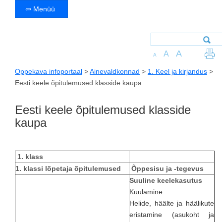
⇦ Menüü
A
A
A
Oppekava infoportaal
>
Ainevaldkonnad
>
1. Keel ja kirjandus
>
Eesti keele õpitulemused klasside kaupa
Eesti keele õpitulemused klasside
kaupa
1. klass
1. klassi lõpetaja õpitulemused
Õppesisu ja -tegevus
Suuline keelekasutus
Kuulamine
Helide, häälte ja häälikute
eristamine (asukoht ja