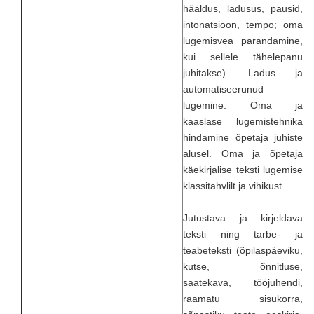
hääldus, ladusus, pausid,
intonatsioon, tempo; oma
lugemisvea parandamine,
kui sellele tähelepanu
juhitakse). Ladus ja
automatiseerunud
lugemine. Oma ja
kaaslase lugemistehnika
hindamine õpetaja juhiste
alusel. Oma ja õpetaja
käekirjalise teksti lugemise
klassitahvlilt ja vihikust.
Jutustava ja kirjeldava
teksti ning tarbe- ja
teabeteksti (õpilaspäeviku,
kutse, õnnitluse,
saatekava, tööjuhendi,
raamatu sisukorra,