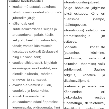
Suuline keelekasutus
intonatsiooniharjutused.
kuulab mõtestatult eakohast
Selge häälduse jälgimine
teksti, toimib saadud sõnumi või
teksti esitades. Kõne eri
juhendite järgi;
nüansside (tempo,
väljendab end
hääletugevuse,
suhtlusolukordades selgelt ja
intonatsiooni) esiletoomine
arusaadavalt: palub, küsib,
dramatiseeringus jm
selgitab, keeldub, vabandab,
esituses.
tänab; vastab küsimustele,
Sobivate kõnetuste
kasutades sobivalt täislauseid
(palumine, küsimine,
ning lühivastuseid;
keeldumine, vabandust
vaatleb sihipäraselt, kirjeldab
palumise, tänamise) valik
eesmärgipäraselt nähtut, eset,
suhtlemisel. Suuline
olendit, olukorda, märkab
selgitus, kõnetus- ja
erinevusi ja sarnasusi;
viisakusväljendid,
avaldab arvamust kuuldu,
teietamine ja sinatamine.
vaadeldu ja loetu kohta;
Kõnelemine eri
annab küsimuste toel
olukordades: vestlus
arusaadavalt edasi õppeteksti,
tundmatuga, sh telefonitsi,
lugemispala, pildiraamatu, filmi
klassi/kooli esindamine,