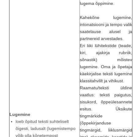
lugema õppimine.
Kahekõne lugemine,
intonatsiooni ja tempo valik
saatelause alusel ja
partnereid arvestades.
Eri liiki lühitekstide (teade,
kiri, ajakirja rubriik,
sõnastik) mõistev
lugemine. Oma ja õpetaja
käekirjalise teksti lugemine
klassitahvlilt ja vihikust.
Raamatu/teksti üldine
vaatlus: teksti paigutus,
sisukord, õppeülesannete
esitus. Üksikute
Lugemine
tingmärkide
loeb õpitud teksti suhteliselt
(õppekirjanduse
õigesti, ladusalt (lugemistempo
tingmärgid, liiklusmärgid
võib olla kõnetempost