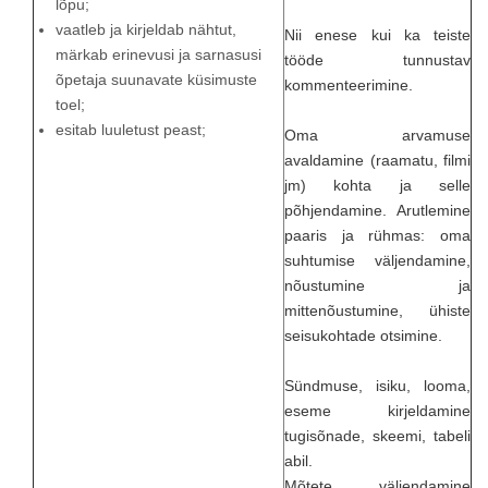
lõpu;
vaatleb ja kirjeldab nähtut,
Nii enese kui ka teiste
märkab erinevusi ja sarnasusi
tööde tunnustav
õpetaja suunavate küsimuste
kommenteerimine.
toel;
esitab luuletust peast;
Oma arvamuse
avaldamine (raamatu, filmi
jm) kohta ja selle
põhjendamine. Arutlemine
paaris ja rühmas: oma
suhtumise väljendamine,
nõustumine ja
mittenõustumine, ühiste
seisukohtade otsimine.
Sündmuse, isiku, looma,
eseme kirjeldamine
tugisõnade, skeemi, tabeli
abil.
Mõtete väljendamine