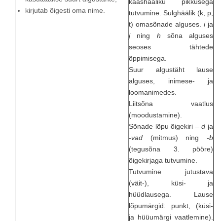
kaashääliku pikkusega
kirjutab õigesti oma nime.
tutvumine. Sulghäälik (k, p,
t) omasõnade alguses.
i
ja
j
ning
h
sõna alguses
seoses tähtede
õppimisega.
Suur algustäht lause
alguses, inimese- ja
loomanimedes.
Liitsõna vaatlus
(moodustamine).
Sõnade lõpu õigekiri
– d
ja
-vad
(mitmus) ning
-b
(tegusõna 3. pööre)
õigekirjaga tutvumine.
Tutvumine jutustava
(väit-), küsi- ja
hüüdlausega. Lause
lõpumärgid: punkt, (küsi-
ja hüüumärgi vaatlemine).