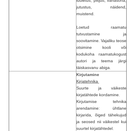
luuletus, piltjutt, vanasõna,
jutustus, näidend,
muistend.
Loetud raamatu
tutvustamine ja
soovitamine. Vajaliku teose
otsimine kooli või
kodukoha raamatukogust
autori ja teema järgi
täiskasvanu abiga.
Kirjutamine
Kirjatehnika
Suurte ja väikeste
kirjatähtede kordamine.
Kirjutamise tehnika
arendamine: ühtlane
kirjarida, õiged tähekujud
ja seosed nii väikestel kui
suurtel kirjatähtedel.