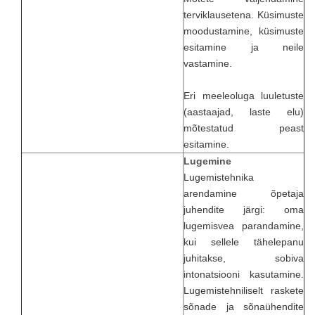
terviklausetena. Küsimuste
moodustamine, küsimuste
esitamine ja neile
vastamine.
Eri meeleoluga luuletuste
(aastaajad, laste elu)
mõtestatud peast
esitamine.
Lugemine
Lugemistehnika
arendamine õpetaja
juhendite järgi: oma
lugemisvea parandamine,
kui sellele tähelepanu
juhitakse, sobiva
intonatsiooni kasutamine.
Lugemistehniliselt raskete
sõnade ja sõnaühendite