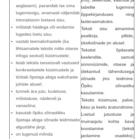
jms), skeemide, kaartide ja
aeglasem), parandab ise oma
tabelite lugemine
lugemisvigu, enamasti väljendab
õppekirjanduses ning
intonatsioon loetava sisu;
lasteraamatutes.
mõistab häälega või endamisi
Teksti sisu aimamine
lugedes loetu sisu;
pealkirja, piltide,
vastab teemakohastele (ka
üksiksõnade jm alusel.
lihtsamatele tekstis mitte otsese
Tekstist õpitavate
infoga seotud) küsimustele;
keelendite, samuti
leiab tekstis iseseisvalt vastused
sünonüümide, otsese ja
konkreetsetele küsimustele ja
ülekantud tähendusega
töötab õpetaja abiga eakohaste
sõnade jms leidmine.
juhiste alusel;
Õpiku sõnastiku
tunneb ära jutu, luuletuse,
kasutamine.
mõistatuse, näidendi ja
Tekstis küsimuse, palve,
vanasõna;
käsu ja keelu äratundmine.
kasutab õpiku sõnastikku
Loetud jutustuse ja
õpetaja abiga sõnade leidmiseks
muinasjutu kohta kava
algustähe järgi;
koostamine (teksti
on lugenud mõnda
jaotamine osadeks);