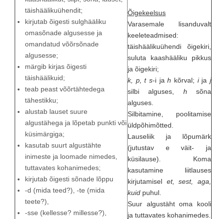
täishäälikuühendit;
Õigekeelsus
kirjutab õigesti sulghääliku
Varasemale lisanduvalt
omasõnade algusesse ja
keeleteadmised:
omandatud võõrsõnade
täishäälikuühendi õigekiri,
algusesse;
suluta kaashääliku pikkus
märgib kirjas õigesti
ja õigekiri;
täishäälikuid;
k, p, t s
-i ja
h
kõrval;
i
ja
j
teab peast võõrtähtedega
silbi alguses,
h
sõna
tähestikku;
alguses.
alustab lauset suure
Silbitamine, poolitamise
algustähega ja lõpetab punkti või
üldpõhimõtted.
küsimärgiga;
Lauseliik ja lõpumärk
kasutab suurt algustähte
(jutustav e väit- ja
inimeste ja loomade nimedes,
küsilause). Koma
tuttavates kohanimedes;
kasutamine liitlauses
kirjutab õigesti sõnade lõppu
kirjutamisel
et, sest, aga,
-d (mida teed?), -te (mida
kuid
puhul.
teete?),
Suur algustäht oma kooli
-sse (kellesse? millesse?),
ja tuttavates kohanimedes.