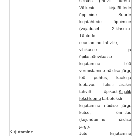
seistes (tahvli juures).
Väikeste kirjatähtede
õppimine. Suurte
kirjatähtede õppimine
(vajadusel 2.klassis).
Tähtede
seostamine.Tahvlile,
vihikusse ja
õpilaspäevikusse
kirjutamine. Töö
vormistamine näidise järgi,
töö puhtus, käekirja
loetavus. Teksti ärakiri
tahvlilt, õpikust.
Kirjalik
tekstiloome
Tarbeteksti
kirjutamine näidise järgi:
kutse, õnnitlus
(kujundamine näidise
järgi).
Kirjutamine
Jutu kirjutamine