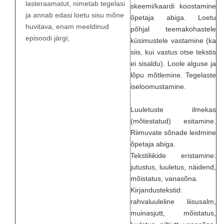
lasteraamatut, nimetab tegelasi
skeemi/kaardi koostamine
ja annab edasi loetu sisu mõne
õpetaja abiga. Loetu
huvitava, enam meeldinud
põhjal teemakohastele
episoodi järgi;
küsimustele vastamine (ka
siis, kui vastus otse tekstis
ei sisaldu). Loole alguse ja
lõpu mõtlemine. Tegelaste
iseloomustamine.
Luuletuste ilmekas
(mõtestatud) esitamine.
Riimuvate sõnade leidmine
õpetaja abiga.
Tekstiliikide eristamine:
jutustus, luuletus, näidend,
mõistatus, vanasõna.
Kirjandustekstid:
rahvaluuleline liisusalm,
muinasjutt, mõistatus,