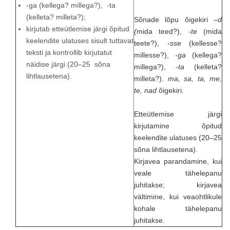
-ga (kellega? millega?), -ta
(kelleta? milleta?);
Sõnade lõpu õigekiri
–d
kirjutab etteütlemise järgi õpitud
(
mida teed?),
-te
(mida
keelendite ulatuses sisult tuttavat
teete?),
-sse
(kellesse?
teksti ja kontrollib kirjutatut
millesse?),
-ga
(kellega?
näidise järgi (20–25 sõna
millega?),
-ta
(kelleta?
lihtlausetena).
milleta?).
ma, sa, ta, me,
te, nad
õigekiri.
Etteütlemise järgi
kirjutamine õpitud
keelendite ulatuses (20–25
sõna lihtlausetena).
Kirjavea parandamine, kui
veale tähelepanu
juhitakse; kirjavea
vältimine, kui veaohtlikule
kohale tähelepanu
juhitakse.