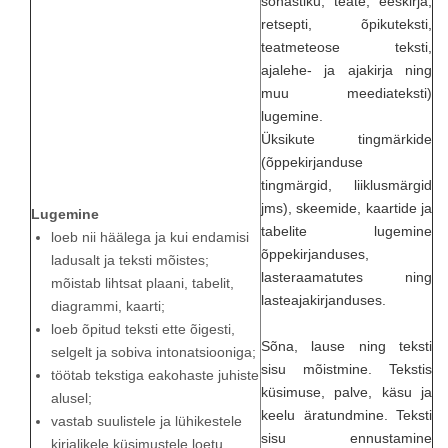
sõnastiku, teate, eeskirja,
retsepti, õpikuteksti,
teatmeteose teksti,
ajalehe- ja ajakirja ning
muu meediateksti)
lugemine.
Üksikute tingmärkide
(õppekirjanduse
tingmärgid, liiklusmärgid
jms), skeemide, kaartide ja
Lugemine
tabelite lugemine
loeb nii häälega ja kui endamisi
õppekirjanduses,
ladusalt ja teksti mõistes;
lasteraamatutes ning
mõistab lihtsat plaani, tabelit,
lasteajakirjanduses.
diagrammi, kaarti;
loeb õpitud teksti ette õigesti,
Sõna, lause ning teksti
selgelt ja sobiva intonatsiooniga;
sisu mõistmine. Tekstis
töötab tekstiga eakohaste juhiste
küsimuse, palve, käsu ja
alusel;
keelu äratundmine. Teksti
vastab suulistele ja lühikestele
sisu ennustamine
kirjalikele küsimustele loetu