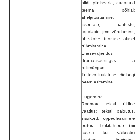
pildi, pildiseeria, etteantud
teema põhjal;
aheljutustamine.
Esemete, nähtuste,
tegelaste jms võrdlemine,
ühe-kahe tunnuse alusel
rühmitamine.
Eneseväljendus
dramatiseeringus ja
rollimängus.
Tuttava luuletuse, dialoogi
peast esitamine.
Lugemine
Raamat/ teksti üldine
vaatlus: teksti paigutus,
sisukord, õppeülesannete
esitus. Trükitähtede (nii
suurte kui väikeste)
tundma õppimine.