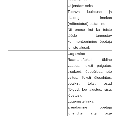
väljendamiseks.
Tuttava luuletuse ja
dialoogi ilmekas
(mõtestatud) esitamine.
Nii enese kui ka teiste
tööde tunnustav
kommenteerimine õpetaja
juhiste alusel.
Lugemine
Raamatu/teksti üldine
vaatlus: teksti paigutus,
sisukord, õppeülesannete
esitus. Teksti ülesehitus:
pealkiri, teksti osad
(lõigud, loo alustus, sisu,
lõpetus).
Lugemistehnika
arendamine õpetaja
juhendite järgi (õige