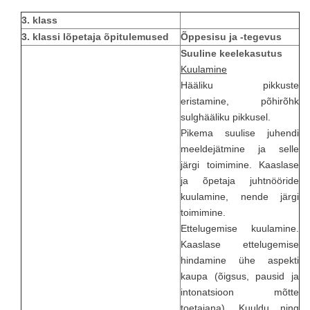
3. klass
3. klassi lõpetaja õpitulemused
Õppesisu ja -tegevus
Suuline keelekasutus
Kuulamine
Hääliku pikkuste
eristamine, põhirõhk
sulghääliku pikkusel.
Pikema suulise juhendi
meeldejätmine ja selle
järgi toimimine. Kaaslase
ja õpetaja juhtnööride
kuulamine, nende järgi
toimimine.
Ettelugemise kuulamine.
Kaaslase ettelugemise
hindamine ühe aspekti
kaupa (õigsus, pausid ja
intonatsioon mõtte
toetajana). Kuuldu ning