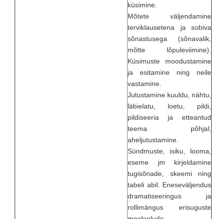
küsimine.
Mõtete väljendamine
terviklausetena ja sobiva
sõnastusega (sõnavalik,
mõtte lõpuleviimine).
Küsimuste moodustamine
ja esitamine ning neile
vastamine.
Jutustamine kuuldu, nähtu,
läbielatu, loetu, pildi,
pildiseeria ja etteantud
teema põhjal;
aheljutustamine.
Sündmuste, isiku, looma,
eseme jm kirjeldamine
tugisõnade, skeemi ning
tabeli abil. Eneseväljendus
dramatiseeringus ja
rollimängus erisuguste
meeleolude