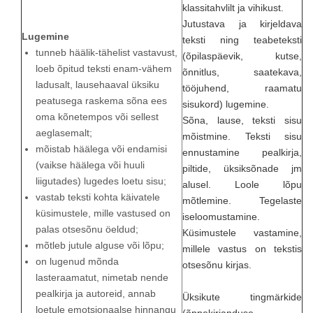
klassitahvlilt ja vihikust.
Jutustava ja kirjeldava
Lugemine
teksti ning teabeteksti
tunneb häälik-tähelist vastavust,
(õpilaspäevik, kutse,
loeb õpitud teksti enam-vähem
õnnitlus, saatekava,
ladusalt, lausehaaval üksiku
tööjuhend, raamatu
peatusega raskema sõna ees
sisukord) lugemine.
oma kõnetempos või sellest
Sõna, lause, teksti sisu
aeglasemalt;
mõistmine. Teksti sisu
mõistab häälega või endamisi
ennustamine pealkirja,
(vaikse häälega või huuli
piltide, üksiksõnade jm
liigutades) lugedes loetu sisu;
alusel. Loole lõpu
vastab teksti kohta käivatele
mõtlemine. Tegelaste
küsimustele, mille vastused on
iseloomustamine.
palas otsesõnu öeldud;
Küsimustele vastamine,
mõtleb jutule alguse või lõpu;
millele vastus on tekstis
on lugenud mõnda
otsesõnu kirjas.
lasteraamatut, nimetab nende
pealkirja ja autoreid, annab
Üksikute tingmärkide
loetule emotsionaalse hinnangu