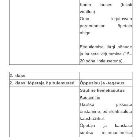
Koma lauses (teksti
vaatlus).
Oma kirjutusvea
parandamine õpetaja
abiga.
Etteütlemise järgi sõnade
ja lausete kirjutamine (15–
20 sõna lihtlausetena).
2. klass
2. klassi lõpetaja õpitulemused
Õppesisu ja -tegevus
Suuline keelekasutus
Kuulamine
Hääliku pikkuste
eristamine, põhirõhk suluta
kaashäälikul.
Õpetaja ja kaaslase
suulise mitmeastmelise