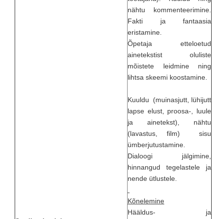
nähtu kommenteerimine.
Fakti ja fantaasia
eristamine.
Õpetaja etteloetud
ainetekstist oluliste
mõistete leidmine ning
lihtsa skeemi koostamine.
Kuuldu (muinasjutt, lühijutt
lapse elust, proosa-, luule
ja ainetekst), nähtu
(lavastus, film) sisu
ümberjutustamine.
Dialoogi jälgimine,
hinnangud tegelastele ja
nende ütlustele.
Kõnelemine
Hääldus- ja