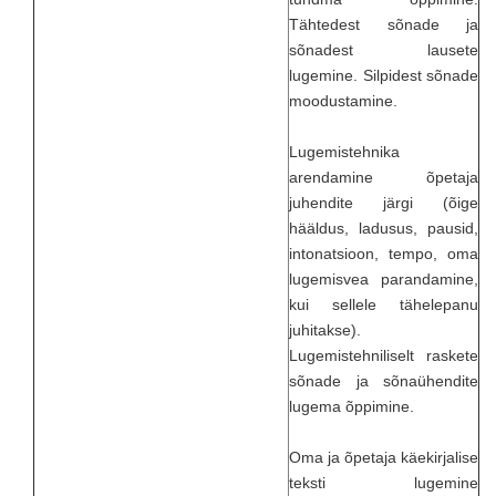
Tähtedest sõnade ja
sõnadest lausete
lugemine. Silpidest sõnade
moodustamine.
Lugemistehnika
arendamine õpetaja
juhendite järgi (õige
hääldus, ladusus, pausid,
intonatsioon, tempo, oma
lugemisvea parandamine,
kui sellele tähelepanu
juhitakse).
Lugemistehniliselt raskete
sõnade ja sõnaühendite
lugema õppimine.
Oma ja õpetaja käekirjalise
teksti lugemine