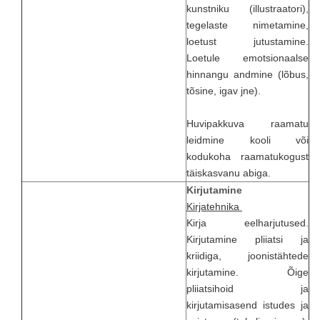
kunstniku (illustraatori),
tegelaste nimetamine,
loetust jutustamine.
Loetule emotsionaalse
hinnangu andmine (lõbus,
tõsine, igav jne).
Huvipakkuva raamatu
leidmine kooli või
kodukoha raamatukogust
täiskasvanu abiga.
Kirjutamine
Kirjatehnika
Kirja eelharjutused.
Kirjutamine pliiatsi ja
kriidiga, joonistähtede
kirjutamine. Õige
pliiatsihoid ja
kirjutamisasend istudes ja