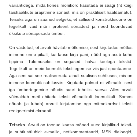
variantidega, mida kõnes mõnikord kasutada ei saagi (nt kõigi
täishäälikute ärajätmine sõnast, mis on praktiliselt hääldamatu).
Teiseks aga on saanud selgeks, et selliseid konstruktsioone on
tegelikult vaid mõni protsent sõnadest ja need koonduvad
üksikute sõnapesade ümber.
On väidetud, et arvuti hävitab mõtlemise, sest kirjutades mõtles
inimene enne pikalt, kui lause kirja pani, nüüd aga asub kohe
tippima. Tulemuseks on segased, halva keelega tekstid.
Tegelikult on meie loomulik tekstitegemise viis just spontaanne.
Aga seni sai see realiseeruda ainult suulises suhtluses, mis on
inimese loomulik suhtlusviis. Kirjutada polnud nii võimalik, sest
iga ümbertegemine nõudis suurt tehnilist vaeva. Alles arvuti
võimaldab meil ehitada teksti võimalikult loomulikult. Samas
nõuab (ja lubab) arvutil kirjutamine aga mitmekordset teksti
redigeerimist ekraanil.
Teiseks.
Arvuti on toonud kaasa mõned uued kirjalikud teksti-
ja suhtlustüübid: e-mailid, netikommentaarid, MSN dialoogid,