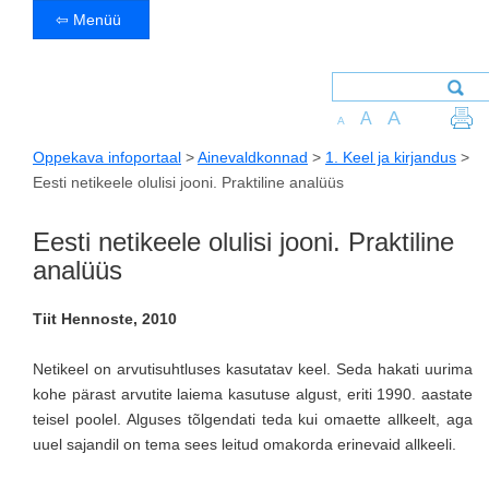
⇦ Menüü
A
A
A
Oppekava infoportaal
>
Ainevaldkonnad
>
1. Keel ja kirjandus
>
Eesti netikeele olulisi jooni. Praktiline analüüs
Eesti netikeele olulisi jooni. Praktiline
analüüs
Tiit Hennoste, 2010
Netikeel on arvutisuhtluses kasutatav keel. Seda hakati uurima
kohe pärast arvutite laiema kasutuse algust, eriti 1990. aastate
teisel poolel. Alguses tõlgendati teda kui omaette allkeelt, aga
uuel sajandil on tema sees leitud omakorda erinevaid allkeeli.