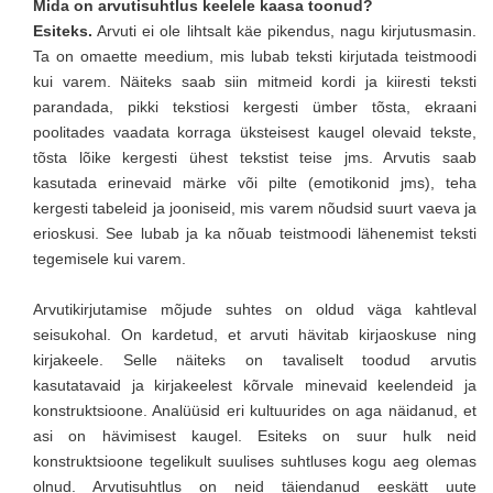
Mida on arvutisuhtlus keelele kaasa toonud?
Esiteks.
Arvuti ei ole lihtsalt käe pikendus, nagu kirjutusmasin.
Ta on omaette meedium, mis lubab teksti kirjutada teistmoodi
kui varem. Näiteks saab siin mitmeid kordi ja kiiresti teksti
parandada, pikki tekstiosi kergesti ümber tõsta, ekraani
poolitades vaadata korraga üksteisest kaugel olevaid tekste,
tõsta lõike kergesti ühest tekstist teise jms. Arvutis saab
kasutada erinevaid märke või pilte (emotikonid jms), teha
kergesti tabeleid ja jooniseid, mis varem nõudsid suurt vaeva ja
erioskusi. See lubab ja ka nõuab teistmoodi lähenemist teksti
tegemisele kui varem.
Arvutikirjutamise mõjude suhtes on oldud väga kahtleval
seisukohal. On kardetud, et arvuti hävitab kirjaoskuse ning
kirjakeele. Selle näiteks on tavaliselt toodud arvutis
kasutatavaid ja kirjakeelest kõrvale minevaid keelendeid ja
konstruktsioone. Analüüsid eri kultuurides on aga näidanud, et
asi on hävimisest kaugel. Esiteks on suur hulk neid
konstruktsioone tegelikult suulises suhtluses kogu aeg olemas
olnud. Arvutisuhtlus on neid täiendanud eeskätt uute