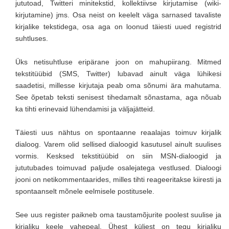
jututoad, Twitteri minitekstid, kollektiivse kirjutamise (wiki-
kirjutamine) jms. Osa neist on keelelt väga sarnased tavaliste
kirjalike tekstidega, osa aga on loonud täiesti uued registrid
suhtluses.
Üks netisuhtluse eripärane joon on mahupiirang. Mitmed
tekstitüübid (SMS, Twitter) lubavad ainult väga lühikesi
saadetisi, millesse kirjutaja peab oma sõnumi ära mahutama.
See õpetab teksti senisest tihedamalt sõnastama, aga nõuab
ka tihti erinevaid lühendamisi ja väljajätteid.
Täiesti uus nähtus on spontaanne reaalajas toimuv kirjalik
dialoog. Varem olid sellised dialoogid kasutusel ainult suulises
vormis. Kesksed tekstitüübid on siin MSN-dialoogid ja
jututubades toimuvad paljude osalejatega vestlused. Dialoogi
jooni on netikommentaarides, milles tihti reageeritakse kiiresti ja
spontaanselt mõnele eelmisele postitusele.
See uus register paikneb oma taustamõjurite poolest suulise ja
kirjaliku keele vahepeal. Ühest küljest on tegu kirjaliku