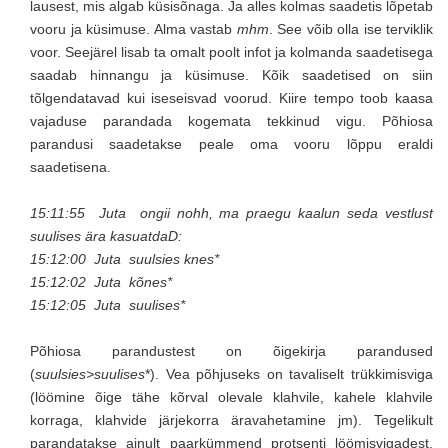
lausest, mis algab küsisõnaga. Ja alles kolmas saadetis lõpetab
vooru ja küsimuse. Alma vastab
mhm
. See võib olla ise terviklik
voor. Seejärel lisab ta omalt poolt infot ja kolmanda saadetisega
saadab hinnangu ja küsimuse. Kõik saadetised on siin
tõlgendatavad kui iseseisvad voorud. Kiire tempo toob kaasa
vajaduse parandada kogemata tekkinud vigu. Põhiosa
parandusi saadetakse peale oma vooru lõppu eraldi
saadetisena.
15:11:55 Juta ongii nohh, ma praegu kaalun seda vestlust
suulises ära kasuatdaD:
15:12:00 Juta suulsies knes*
15:12:02 Juta kõnes*
15:12:05 Juta suulises*
Põhiosa parandustest on õigekirja parandused
(
suulsies>suulises
*). Vea põhjuseks on tavaliselt trükkimisviga
(löömine õige tähe kõrval olevale klahvile, kahele klahvile
korraga, klahvide järjekorra äravahetamine jm). Tegelikult
parandatakse ainult paarkümmend protsenti löömisvigadest.