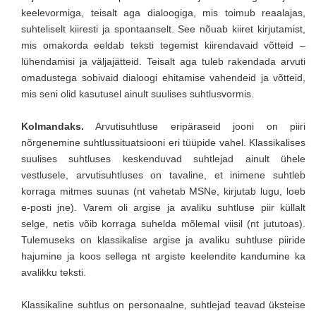
keelevormiga, teisalt aga dialoogiga, mis toimub reaalajas,
suhteliselt kiiresti ja spontaanselt. See nõuab kiiret kirjutamist,
mis omakorda eeldab teksti tegemist kiirendavaid võtteid –
lühendamisi ja väljajätteid. Teisalt aga tuleb rakendada arvuti
omadustega sobivaid dialoogi ehitamise vahendeid ja võtteid,
mis seni olid kasutusel ainult suulises suhtlusvormis.
Kolmandaks.
Arvutisuhtluse eripäraseid jooni on piiri
nõrgenemine suhtlussituatsiooni eri tüüpide vahel. Klassikalises
suulises suhtluses keskenduvad suhtlejad ainult ühele
vestlusele, arvutisuhtluses on tavaline, et inimene suhtleb
korraga mitmes suunas (nt vahetab MSNe, kirjutab lugu, loeb
e-posti jne). Varem oli argise ja avaliku suhtluse piir küllalt
selge, netis võib korraga suhelda mõlemal viisil (nt jututoas).
Tulemuseks on klassikalise argise ja avaliku suhtluse piiride
hajumine ja koos sellega nt argiste keelendite kandumine ka
avalikku teksti.
Klassikaline suhtlus on personaalne, suhtlejad teavad üksteise