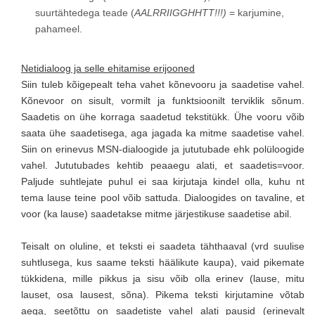
suurtähtedega teade (
AALRRIIGGHHTT!!!)
= karjumine,
pahameel.
Netidialoog ja selle ehitamise erijooned
Siin tuleb kõigepealt teha vahet kõnevooru ja saadetise vahel.
Kõnevoor on sisult, vormilt ja funktsioonilt terviklik sõnum.
Saadetis on ühe korraga saadetud tekstitükk. Ühe vooru võib
saata ühe saadetisega, aga jagada ka mitme saadetise vahel.
Siin on erinevus MSN-dialoogide ja jututubade ehk polüloogide
vahel. Jututubades kehtib peaaegu alati, et saadetis=voor.
Paljude suhtlejate puhul ei saa kirjutaja kindel olla, kuhu nt
tema lause teine pool võib sattuda. Dialoogides on tavaline, et
voor (ka lause) saadetakse mitme järjestikuse saadetise abil.
Teisalt on oluline, et teksti ei saadeta tähthaaval (vrd suulise
suhtlusega, kus saame teksti häälikute kaupa), vaid pikemate
tükkidena, mille pikkus ja sisu võib olla erinev (lause, mitu
lauset, osa lausest, sõna). Pikema teksti kirjutamine võtab
aega, seetõttu on saadetiste vahel alati pausid (erinevalt