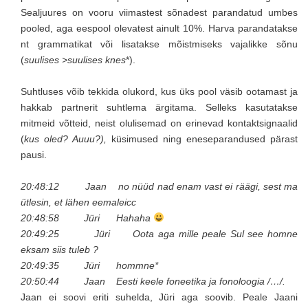
Sealjuures on vooru viimastest sõnadest parandatud umbes
pooled, aga eespool olevatest ainult 10%. Harva parandatakse
nt grammatikat või lisatakse mõistmiseks vajalikke sõnu
(
suulises >suulises knes
*).
Suhtluses võib tekkida olukord, kus üks pool väsib ootamast ja
hakkab partnerit suhtlema ärgitama. Selleks kasutatakse
mitmeid võtteid, neist olulisemad on erinevad kontaktsignaalid
(
kus oled? Auuu?),
küsimused ning eneseparandused pärast
pausi.
20:48:12 Jaan no nüüd nad enam vast ei räägi, sest ma
ütlesin, et lähen eemaleicc
20:48:58 Jüri Hahaha
20:49:25 Jüri Oota aga mille peale Sul see homne
eksam siis tuleb ?
20:49:35 Jüri hommne*
20:50:44 Jaan Eesti keele foneetika ja fonoloogia /…/.
Jaan ei soovi eriti suhelda, Jüri aga soovib. Peale Jaani