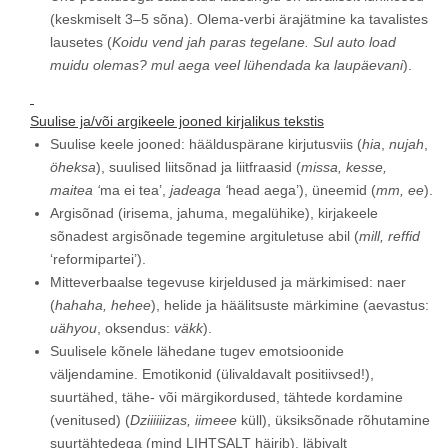
(keskmiselt 3–5 sõna). Olema-verbi ärajätmine ka tavalistes
lausetes (
Koidu vend jah paras tegelane. Sul auto load
muidu olemas? mul aega veel lühendada ka laupäevani
).
Suulise ja/või argikeele jooned kirjalikus tekstis
Suulise keele jooned: häälduspärane kirjutusviis (
hia
,
nujah
,
öheksa
), suulised liitsõnad ja liitfraasid (
missa, kesse,
maitea ‘
ma ei tea’,
jadeaga ‘
head aega’), üneemid (
mm, ee
).
Argisõnad (irisema, jahuma, megalühike), kirjakeele
sõnadest argisõnade tegemine argituletuse abil (
mill, reffid
‘reformipartei’).
Mitteverbaalse tegevuse kirjeldused ja märkimised: naer
(
hahaha, hehee
), helide ja häälitsuste märkimine (aevastus:
uähyou
, oksendus:
väkk
).
Suulisele kõnele lähedane tugev emotsioonide
väljendamine. Emotikonid (ülivaldavalt positiivsed!),
suurtähed, tähe- või märgikordused, tähtede kordamine
(venitused) (
Dziiiiiizas, iimeee
küll), üksiksõnade rõhutamine
suurtähtedega (mind LIHTSALT häirib), läbivalt