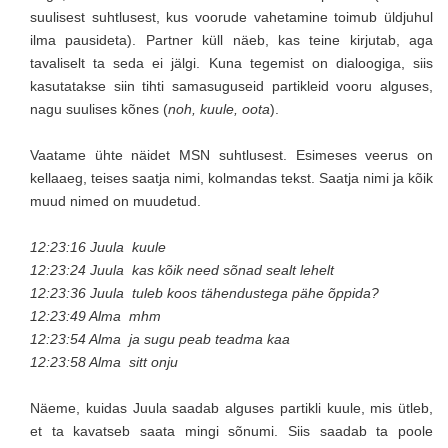
suulisest suhtlusest, kus voorude vahetamine toimub üldjuhul
ilma pausideta). Partner küll näeb, kas teine kirjutab, aga
tavaliselt ta seda ei jälgi. Kuna tegemist on dialoogiga, siis
kasutatakse siin tihti samasuguseid partikleid vooru alguses,
nagu suulises kõnes (
noh, kuule, oota
).
Vaatame ühte näidet MSN suhtlusest. Esimeses veerus on
kellaaeg, teises saatja nimi, kolmandas tekst. Saatja nimi ja kõik
muud nimed on muudetud.
12:23:16 Juula kuule
12:23:24 Juula kas kõik need sõnad sealt lehelt
12:23:36 Juula tuleb koos tähendustega pähe õppida?
12:23:49 Alma mhm
12:23:54 Alma ja sugu peab teadma kaa
12:23:58 Alma sitt onju
Näeme, kuidas Juula saadab alguses partikli kuule, mis ütleb,
et ta kavatseb saata mingi sõnumi. Siis saadab ta poole