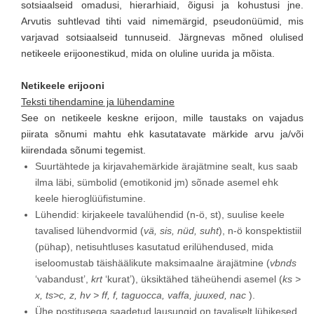
sotsiaalseid omadusi, hierarhiaid, õigusi ja kohustusi jne.
Arvutis suhtlevad tihti vaid nimemärgid, pseudonüümid, mis
varjavad sotsiaalseid tunnuseid. Järgnevas mõned olulised
netikeele erijoonestikud, mida on oluline uurida ja mõista.
Netikeele erijooni
Teksti tihendamine ja lühendamine
See on netikeele keskne erijoon, mille taustaks on vajadus
piirata sõnumi mahtu ehk kasutatavate märkide arvu ja/või
kiirendada sõnumi tegemist.
Suurtähtede ja kirjavahemärkide ärajätmine sealt, kus saab
ilma läbi, sümbolid (emotikonid jm) sõnade asemel ehk
keele hieroglüüfistumine.
Lühendid: kirjakeele tavalühendid (n-ö, st), suulise keele
tavalised lühendvormid (
vä, sis, nüd, suht
), n-ö konspektistiil
(pühap), netisuhtluses kasutatud erilühendused, mida
iseloomustab täishäälikute maksimaalne ärajätmine (
vbnds
‘vabandust’,
krt
‘kurat’), üksiktähed täheühendi asemel (
ks >
x, ts>c, z, hv > ff, f, taguocca, vaffa, juuxed, nac
).
Ühe postitusega saadetud lausungid on tavaliselt lühikesed