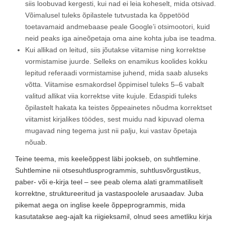
siis loobuvad kergesti, kui nad ei leia koheselt, mida otsivad.
Võimalusel tuleks õpilastele tutvustada ka õppetööd
toetavamaid andmebaase peale Google’i otsimootori, kuid
neid peaks iga aineõpetaja oma aine kohta juba ise teadma.
Kui allikad on leitud, siis jõutakse viitamise ning korrektse
vormistamise juurde. Selleks on enamikus koolides kokku
lepitud referaadi vormistamise juhend, mida saab aluseks
võtta. Viitamise esmakordsel õppimisel tuleks 5–6 vabalt
valitud allikat viia korrektse viite kujule. Edaspidi tuleks
õpilastelt hakata ka teistes õppeainetes nõudma korrektset
viitamist kirjalikes töödes, sest muidu nad kipuvad olema
mugavad ning tegema just nii palju, kui vastav õpetaja
nõuab.
Teine teema, mis keeleõppest läbi jookseb, on suhtlemine.
Suhtlemine nii otsesuhtlusprogrammis, suhtlusvõrgustikus,
paber- või e-kirja teel – see peab olema alati grammatiliselt
korrektne, struktureeritud ja vastaspoolele arusaadav. Juba
pikemat aega on inglise keele õppeprogrammis, mida
kasutatakse aeg-ajalt ka riigieksamil, olnud sees ametliku kirja