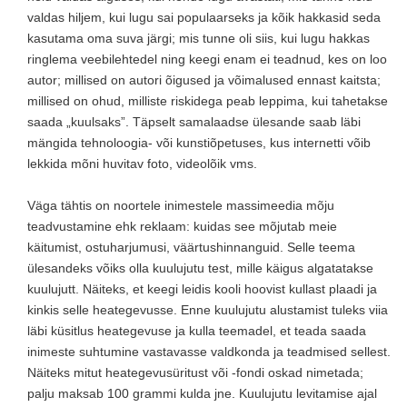
valdas hiljem, kui lugu sai populaarseks ja kõik hakkasid seda
kasutama oma suva järgi; mis tunne oli siis, kui lugu hakkas
ringlema veebilehtedel ning keegi enam ei teadnud, kes on loo
autor; millised on autori õigused ja võimalused ennast kaitsta;
millised on ohud, milliste riskidega peab leppima, kui tahetakse
saada „kuulsaks”. Täpselt samalaadse ülesande saab läbi
mängida tehnoloogia- või kunstiõpetuses, kus internetti võib
lekkida mõni huvitav foto, videolõik vms.
Väga tähtis on noortele inimestele massimeedia mõju
teadvustamine ehk reklaam: kuidas see mõjutab meie
käitumist, ostuharjumusi, väärtushinnanguid. Selle teema
ülesandeks võiks olla kuulujutu test, mille käigus algatatakse
kuulujutt. Näiteks, et keegi leidis kooli hoovist kullast plaadi ja
kinkis selle heategevusse. Enne kuulujutu alustamist tuleks viia
läbi küsitlus heategevuse ja kulla teemadel, et teada saada
inimeste suhtumine vastavasse valdkonda ja teadmised sellest.
Näiteks mitut heategevusüritust või -fondi oskad nimetada;
palju maksab 100 grammi kulda jne. Kuulujutu levitamise ajal