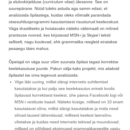
ja elulookirjelduse (
curriculum vitae
) ülesanne. See on
suurepärane. Nüüd tuleks astuda aga samm edasi, et
analüüsida õpilastega, kuidas oleks võimalik parandada
otsesuhtlusprogrammi kasutamisest risustunud keeleoskust.
Väga drastiliseks ja hoiatavaks näiteks välismaalt on mõned
prantsuse noored, kes kirjutavad MSN-i ja Skype’i teksti
selliselt, nagu kuulevad, ehk grammatika reegleid eiratakse
peaaegu täies mahus.
Õpetajal on väga suur võim suunata õpilasi tagasi korrektse
keelekasutuse juurde. Pakun välja kaks projekti, mis aitaksid
õpilastel ise oma tegevust analüüsida:
Viige läbi uuring, millist slängi internetis suhtlemisel
kasutatakse ja kui palju see keelekasutus erineb koolis
õpitavast korrektsest keelest, ühe päeva Facebooki logi või
MSN-i vestluste baasil. Näiteks küsige, millised on 10 enam
kasutatavat sõna; millist slängi kasutatakse ja mida need
sõnad-laused tähendavad; millisest keelest laensõnu
võetakse ja kuidas need internetis tekivad ja muunduvad;
millised on põhilised eksimused grammatikareeglite vastu;