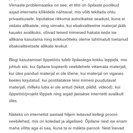
Viimaste problemaatika on see, et tihti on õpilaste poolikud
asjad internetis kõikidele nähtaval, mis võib tekitada ohtu
privaatsusele, kiputakse rikkuma autorikaitse seadust, kuna ei
viidata allikatele, ning viimaks, kui ebakvaliteetne materjal jääb
kauaks avalikuks, võivad teised inimesed hakata seda ise
allikana kasutama ning kokkuvõtteks oleme tahtmatult toetanud
ebakvaliteetsete allikate levikut.
Blogi kasutamisel õppetöös tuleb õpilastega kokku leppida, mis
juhtub siis, kui õpilane kopeerib veebilehele viitamata materjali;
kui üles pandud materjal ei ole tõene; kui materjal on vigases
keeles kirjutatud; kui postitatakse teisi inimesi puudutavat
materjali, milleks luba ei ole antud (tekst, pildid, videod); kui
õppetöö/projekt lõppeb ning asjad jäetakse internetti avalikult
üles.
Näiteks on internetist aastaid hiljem leitavad kellegi proovi-
veebilehed, mis on koledad ja algelised. Õpilane neid ise enam
maha võtta aga ei saa, kuna ta ei mäleta parooli. Neid loevad