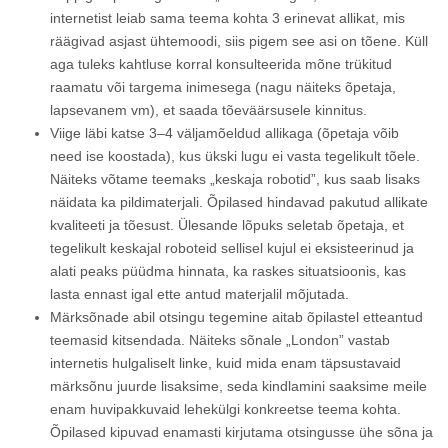
internetist leiab sama teema kohta 3 erinevat allikat, mis
räägivad asjast ühtemoodi, siis pigem see asi on tõene. Küll
aga tuleks kahtluse korral konsulteerida mõne trükitud
raamatu või targema inimesega (nagu näiteks õpetaja,
lapsevanem vm), et saada tõeväärsusele kinnitus.
Viige läbi katse 3–4 väljamõeldud allikaga (õpetaja võib
need ise koostada), kus ükski lugu ei vasta tegelikult tõele.
Näiteks võtame teemaks „keskaja robotid”, kus saab lisaks
näidata ka pildimaterjali. Õpilased hindavad pakutud allikate
kvaliteeti ja tõesust. Ülesande lõpuks seletab õpetaja, et
tegelikult keskajal roboteid sellisel kujul ei eksisteerinud ja
alati peaks püüdma hinnata, ka raskes situatsioonis, kas
lasta ennast igal ette antud materjalil mõjutada.
Märksõnade abil otsingu tegemine aitab õpilastel etteantud
teemasid kitsendada. Näiteks sõnale „London” vastab
internetis hulgaliselt linke, kuid mida enam täpsustavaid
märksõnu juurde lisaksime, seda kindlamini saaksime meile
enam huvipakkuvaid lehekülgi konkreetse teema kohta.
Õpilased kipuvad enamasti kirjutama otsingusse ühe sõna ja