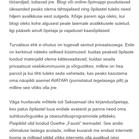
tööandjad, tuttavad jne. Blogi või
online
-õpimappi puudutavad
ülesanded peaks olema tähtajalised ning õpilastel tuleks need
hiljem avalikkuse eest sulgeda. Kõige parem aga oleks, kui
blogi oleks kohe algusest peale laiemale avalikkusele suletud,
ligi pääseb ainult õpetaja ja vajadusel kaasõpilased.
Turvalisus ehk e-ohutus on tugevalt seotud privaatsusega. Esile
on kerkinud näiteks sellised küsimused: kuidas peaksid õpilaste
loodud materjalid olema kättesaadavad; kuidas seada
privaatsust veebikommuunis ja võrgustikes; milline on hea
parool ja kui tihti tuleks seda vahetada; kas peaks kasutama
oma näopildi asemel AVATARI (joonistatud tegelasega pilt) ja
milline see võiks olla jne.
Väga huvitavale mõttele tuli Saksamaal üks kirjandusõpetaja,
kes palus õpilastel luua endale avatarid ja panna need oma
suhtlusvõrgustike ja otsesuhtlusprogrammide piltideks.
Pisipildid olid loodud Goethe „Fausti” teemadel. See andis
võimaluse lastega arutada, millise kuvandi me endast internetti
loome ja millised pildid võiks internetis olla avalikud ning