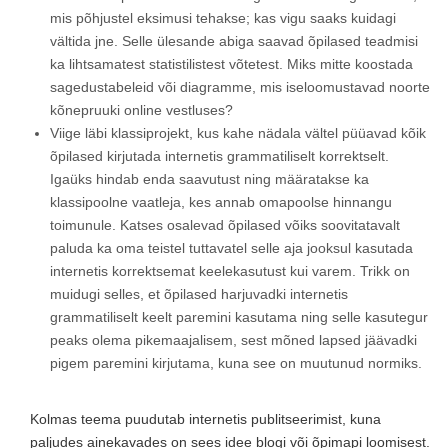
mis põhjustel eksimusi tehakse; kas vigu saaks kuidagi
vältida jne. Selle ülesande abiga saavad õpilased teadmisi
ka lihtsamatest statistilistest võtetest. Miks mitte koostada
sagedustabeleid või diagramme, mis iseloomustavad noorte
kõnepruuki online vestluses?
Viige läbi klassiprojekt, kus kahe nädala vältel püüavad kõik
õpilased kirjutada internetis grammatiliselt korrektselt.
Igaüks hindab enda saavutust ning määratakse ka
klassipoolne vaatleja, kes annab omapoolse hinnangu
toimunule. Katses osalevad õpilased võiks soovitatavalt
paluda ka oma teistel tuttavatel selle aja jooksul kasutada
internetis korrektsemat keelekasutust kui varem. Trikk on
muidugi selles, et õpilased harjuvadki internetis
grammatiliselt keelt paremini kasutama ning selle kasutegur
peaks olema pikemaajalisem, sest mõned lapsed jäävadki
pigem paremini kirjutama, kuna see on muutunud normiks.
Kolmas teema puudutab internetis publitseerimist, kuna
paljudes ainekavades on sees idee blogi või õpimapi loomisest.