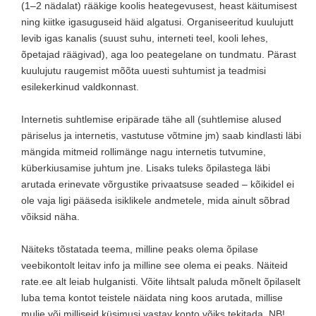
(1–2 nädalat) rääkige koolis heategevusest, heast käitumisest
ning kiitke igasuguseid häid algatusi. Organiseeritud kuulujutt
levib igas kanalis (suust suhu, interneti teel, kooli lehes,
õpetajad räägivad), aga loo peategelane on tundmatu. Pärast
kuulujutu raugemist mõõta uuesti suhtumist ja teadmisi
esilekerkinud valdkonnast.
Internetis suhtlemise eripärade tähe all (suhtlemise alused
päriselus ja internetis, vastutuse võtmine jm) saab kindlasti läbi
mängida mitmeid rollimänge nagu internetis tutvumine,
küberkiusamise juhtum jne. Lisaks tuleks õpilastega läbi
arutada erinevate võrgustike privaatsuse seaded – kõikidel ei
ole vaja ligi pääseda isiklikele andmetele, mida ainult sõbrad
võiksid näha.
Näiteks tõstatada teema, milline peaks olema õpilase
veebikontolt leitav info ja milline see olema ei peaks. Näiteid
rate.ee alt leiab hulganisti. Võite lihtsalt paluda mõnelt õpilaselt
luba tema kontot teistele näidata ning koos arutada, millise
mulje või milliseid küsimusi vastav konto võiks tekitada. NB!