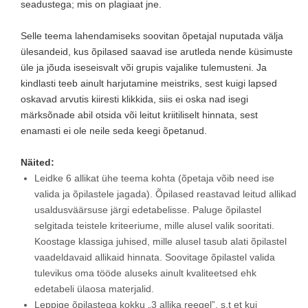
seadustega; mis on plagiaat jne.
Selle teema lahendamiseks soovitan õpetajal nuputada välja
ülesandeid, kus õpilased saavad ise arutleda nende küsimuste
üle ja jõuda iseseisvalt või grupis vajalike tulemusteni. Ja
kindlasti teeb ainult harjutamine meistriks, sest kuigi lapsed
oskavad arvutis kiiresti klikkida, siis ei oska nad isegi
märksõnade abil otsida või leitut kriitiliselt hinnata, sest
enamasti ei ole neile seda keegi õpetanud.
Näited:
Leidke 6 allikat ühe teema kohta (õpetaja võib need ise
valida ja õpilastele jagada). Õpilased reastavad leitud allikad
usaldusväärsuse järgi edetabelisse. Paluge õpilastel
selgitada teistele kriteeriume, mille alusel valik sooritati.
Koostage klassiga juhised, mille alusel tasub alati õpilastel
vaadeldavaid allikaid hinnata. Soovitage õpilastel valida
tulevikus oma tööde aluseks ainult kvaliteetsed ehk
edetabeli ülaosa materjalid.
Leppige õpilastega kokku „3 allika reegel”, s.t et kui