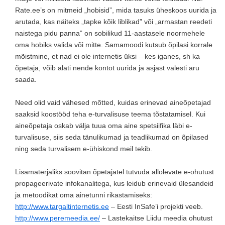
Rate.ee’s on mitmeid „hobisid”, mida tasuks üheskoos uurida ja
arutada, kas näiteks „tapke kõik liblikad” või „armastan reedeti
naistega pidu panna” on sobilikud 11-aastasele noormehele
oma hobiks valida või mitte. Samamoodi kutsub õpilasi korrale
mõistmine, et nad ei ole internetis üksi – kes iganes, sh ka
õpetaja, võib alati nende kontot uurida ja asjast valesti aru
saada.
Need olid vaid vähesed mõtted, kuidas erinevad aineõpetajad
saaksid koostööd teha e-turvalisuse teema tõstatamisel. Kui
aineõpetaja oskab välja tuua oma aine spetsiifika läbi e-
turvalisuse, siis seda tänulikumad ja teadlikumad on õpilased
ning seda turvalisem e-ühiskond meil tekib.
Lisamaterjaliks soovitan õpetajatel tutvuda allolevate e-ohutust
propageerivate infokanalitega, kus leidub erinevaid ülesandeid
ja metoodikat oma ainetunni rikastamiseks:
http://www.targaltinternetis.ee
– Eesti InSafe’i projekti veeb.
http://www.peremeedia.ee/
– Lastekaitse Liidu meedia ohutust