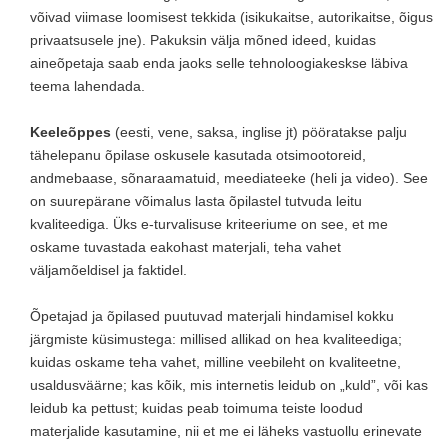
võivad viimase loomisest tekkida (isikukaitse, autorikaitse, õigus
privaatsusele jne). Pakuksin välja mõned ideed, kuidas
aineõpetaja saab enda jaoks selle tehnoloogiakeskse läbiva
teema lahendada.
Keeleõppes
(eesti, vene, saksa, inglise jt) pööratakse palju
tähelepanu õpilase oskusele kasutada otsimootoreid,
andmebaase, sõnaraamatuid, meediateeke (heli ja video). See
on suurepärane võimalus lasta õpilastel tutvuda leitu
kvaliteediga. Üks e-turvalisuse kriteeriume on see, et me
oskame tuvastada eakohast materjali, teha vahet
väljamõeldisel ja faktidel.
Õpetajad ja õpilased puutuvad materjali hindamisel kokku
järgmiste küsimustega: millised allikad on hea kvaliteediga;
kuidas oskame teha vahet, milline veebileht on kvaliteetne,
usaldusväärne; kas kõik, mis internetis leidub on „kuld”, või kas
leidub ka pettust; kuidas peab toimuma teiste loodud
materjalide kasutamine, nii et me ei läheks vastuollu erinevate