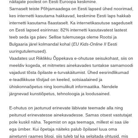
näitajate poolest on Eesti Euroopa keskmine.
Sarnaselt teiste Põhjamaadega on Eesti lapsed ühed noorimad,
kes internetti kasutama hakkavad, keskmine Eesti laps hakkab
internetti kasutama 8aastaselt. Ka internetikasutuse sageduselt
on Eesti lapsed esirinnas: 82% internetti kasutavatest lastest
teeb seda iga päev. Sellise tulemusega oleme Rootsi ja
Bulgaaria järel kolmandal kohal (
EU Kids-Online II
Eesti
uuringutulemused).
Vaadates uut Riiklikku Õppekava e-ohutuse seisukohast, siis on
meeldiv kogeda, et mitmetes ainekavades tuntakse samamoodi
vajadust tõsta õpilaste e-turvakäitumist. Ühed eesrindlikumad
e-teadlikkuse tõstjad on keeled, sotsiaalained ja
ühiskonnaõpetus ning loomulikult informaatika. Nendele
järgnevad kunstiõpetus, tehnoloogia ja loodusained.
E-ohutus on jaotunud erinevate läbivate teemade alla ning
peitunud erinevatesse ainekavadesse. Samas otsest vastutajat
pole kuskil näha. Tegemist on aga teemaga, millest ei saa üle
ega ümber. Kui õpetaja näiteks palub õpilasel luua oma
ainetunni raames blogi, siis tuleb tal ka selgitada ohtusid, mis