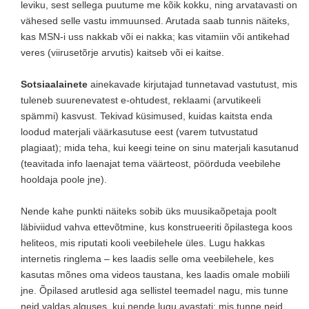
leviku, sest sellega puutume me kõik kokku, ning arvatavasti on
vähesed selle vastu immuunsed. Arutada saab tunnis näiteks,
kas MSN-i uss nakkab või ei nakka; kas vitamiin või antikehad
veres (viirusetõrje arvutis) kaitseb või ei kaitse.
Sotsiaalainete
ainekavade kirjutajad tunnetavad vastutust, mis
tuleneb suurenevatest e-ohtudest, reklaami (arvutikeeli
spämmi) kasvust. Tekivad küsimused, kuidas kaitsta enda
loodud materjali väärkasutuse eest (varem tutvustatud
plagiaat); mida teha, kui keegi teine on sinu materjali kasutanud
(teavitada info laenajat tema väärteost, pöörduda veebilehe
hooldaja poole jne).
Nende kahe punkti näiteks sobib üks muusikaõpetaja poolt
läbiviidud vahva ettevõtmine, kus konstrueeriti õpilastega koos
heliteos, mis riputati kooli veebilehele üles. Lugu hakkas
internetis ringlema – kes laadis selle oma veebilehele, kes
kasutas mõnes oma videos taustana, kes laadis omale mobiili
jne. Õpilased arutlesid aga sellistel teemadel nagu, mis tunne
neid valdas alguses, kui nende lugu avastati; mis tunne neid