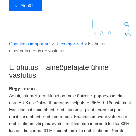
⇦ Menüü
A
A
A
Oppekava infoportaal
>
Uncategorized
>
E-ohutus –
aineõpetajate ühine vastutus
E-ohutus – aineõpetajate ühine
vastutus
Birgy Lorenz
Arvuti, internet ja nutifonid on meie õpilaste igapäevase elu
osa. EU Kids-Online II uuringust selgub, et 96% 9–16aastastest
Eesti lastest kasutab internetti kodus ja pisut enam kui pool
neist kasutab internetti oma toas. Kaasaskantavate vahendite –
mobiiltelefoni või pihuarvuti – abil kasutab internetti kokku 38%
lastest, kusjuures 31% kasutab selleks mobiiltelefoni. Nende