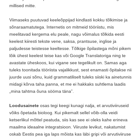
millised mitte.
Viimaseks puutuvad keeleõppijad kindlasti kokku tõlkimise ja
sõnaraamatutega. Internetis on mitmeid tööriistu, mis
meelitavad kergema elu peale, nagu võimalus tõlkida eesti
keelest kiiresti tekste vene, saksa, prantsuse, inglise ja
paljudesse teistesse keeltesse. Tõlkige õpilastega mõni pikem
lõik ühest keelest teise kas või Google Translatoriga ning te
avastate üheskoos, kui vigane see tegelikult on. Samas aga
tuleks toonitada tööriista vajalikkust, sest enamasti õpitakse nii
juurde uusi sõnu, kuid grammatiliselt tuleks siiski ka ainetunnis
midagi kõrva taha panna, et me ei hakkaks suhtlema laadis
„mina tahtma õuna sööma täna”.
Loodusainete
osas tegi keegi kunagi nalja, et arvutiviiruseid
võiks õpetada bioloog. Kui pikemalt sellel võib-olla veidi
ketserlikul mõttel peatuda, siis kas see ei oleks kahe erineva
maailma ideaalne integratsioon. Viiruste levikut, nakatumist
oskab Eestis pea iga laps mõista kas läbi gripi või arvutiviiruse