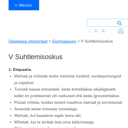
⇦ Menüü
A
A
A
Oppekava infoportaal
>
Gümnaasium
>
V Suhtlemisoskus
V Suhtlemisoskus
1. Empaatia
Märkab ja mõistab teiste inimeste tundeid, tundepuhanguid
ja vajadusi.
Tunneb kaasa inimestele, keda koheldakse ebaõiglaselt,
kellel on probleemid või raskused ehk keda ignoreeritakse.
Püüab mõista, kuidas teised maailma näevad ja tunnetavad.
Arvestab teiste inimeste tunnetega.
Märkab, kui kaaslane vajab tema abi.
Mõistab, kui ta ärritab teisi oma käitumisega.