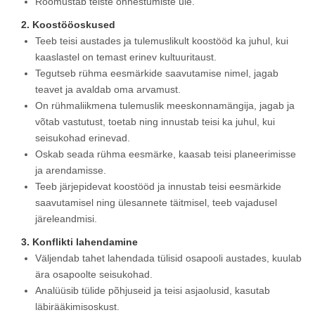
Rõõmustab teiste õnnestumiste üle.
2. Koostööoskused
Teeb teisi austades ja tulemuslikult koostööd ka juhul, kui
kaaslastel on temast erinev kultuuritaust.
Tegutseb rühma eesmärkide saavutamise nimel, jagab
teavet ja avaldab oma arvamust.
On rühmaliikmena tulemuslik meeskonnamängija, jagab ja
võtab vastutust, toetab ning innustab teisi ka juhul, kui
seisukohad erinevad.
Oskab seada rühma eesmärke, kaasab teisi planeerimisse
ja arendamisse.
Teeb järjepidevat koostööd ja innustab teisi eesmärkide
saavutamisel ning ülesannete täitmisel, teeb vajadusel
järeleandmisi.
3. Konflikti lahendamine
Väljendab tahet lahendada tülisid osapooli austades, kuulab
ära osapoolte seisukohad.
Analüüsib tülide põhjuseid ja teisi asjaolusid, kasutab
läbirääkimisoskust.