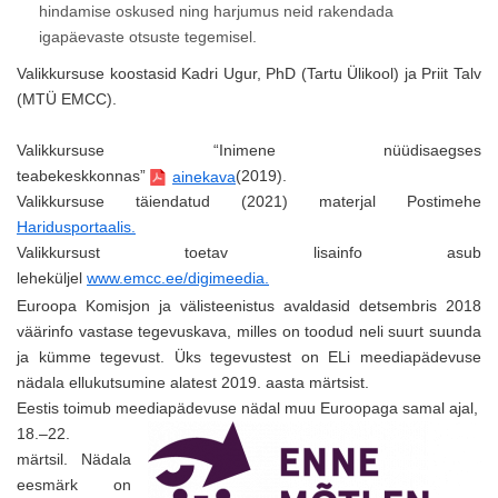
hindamise oskused ning harjumus neid rakendada
igapäevaste otsuste tegemisel.
Valikkursuse koostasid Kadri Ugur, PhD (Tartu Ülikool) ja Priit Talv
(MTÜ EMCC).
Valikkursuse “Inimene nüüdisaegses
teabekeskkonnas”
(2019).
ainekava
Valikkursuse täiendatud (2021) materjal Postimehe
Haridusportaalis.
Valikkursust toetav lisainfo asub
leheküljel
www.emcc.ee/digimeedia.
Euroopa Komisjon ja välisteenistus avaldasid detsembris 2018
väärinfo vastase tegevuskava, milles on toodud neli suurt suunda
ja kümme tegevust. Üks tegevustest on ELi meediapädevuse
nädala ellukutsumine alatest 2019. aasta märtsist.
Eestis toimub meediapädevuse nädal muu Euroopaga samal ajal,
18.–22.
märtsil. Nädala
eesmärk on