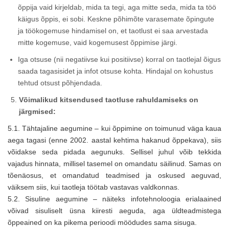
õppija vaid kirjeldab, mida ta tegi, aga mitte seda, mida ta töö
käigus õppis, ei sobi. Keskne põhimõte varasemate õpingute
ja töökogemuse hindamisel on, et taotlust ei saa arvestada
mitte kogemuse, vaid kogemusest õppimise järgi.
Iga otsuse (nii negatiivse kui positiivse) korral on taotlejal õigus
saada tagasisidet ja infot otsuse kohta. Hindajal on kohustus
tehtud otsust põhjendada.
Võimalikud kitsendused taotluse rahuldamiseks on
järgmised:
5.1. Tähtajaline aegumine – kui õppimine on toimunud väga kaua
aega tagasi (enne 2002. aastal kehtima hakanud õppekava), siis
võidakse seda pidada aegunuks. Sellisel juhul võib tekkida
vajadus hinnata, millisel tasemel on omandatu säilinud. Samas on
tõenäosus, et omandatud teadmised ja oskused aeguvad,
väiksem siis, kui taotleja töötab vastavas valdkonnas.
5.2. Sisuline aegumine – näiteks infotehnoloogia erialaained
võivad sisuliselt üsna kiiresti aeguda, aga üldteadmistega
õppeained on ka pikema perioodi möödudes sama sisuga.