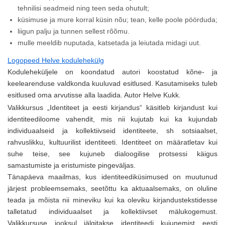
tehnilisi seadmeid ning teen seda ohutult;
küsimuse ja mure korral küsin nõu; tean, kelle poole pöörduda;
liigun palju ja tunnen sellest rõõmu.
mulle meeldib nuputada, katsetada ja leiutada midagi uut.
Logopeed Helve kodulehekülg
Koduleheküljele on koondatud autori koostatud kõne- ja
keelearenduse valdkonda kuuluvad esitlused. Kasutamiseks tuleb
esitlused oma arvutisse alla laadida. Autor Helve Kukk.
Valikkursus „Identiteet ja eesti kirjandus“ käsitleb kirjandust kui
identiteediloome vahendit, mis nii kujutab kui ka kujundab
individuaalseid ja kollektiivseid identiteete, sh sotsiaalset,
rahvuslikku, kultuurilist identiteeti. Identiteet on määratletav kui
suhe teise, see kujuneb dialoogilise protsessi käigus
samastumiste ja eristumiste pingeväljas.
Tänapäeva maailmas, kus identiteediküsimused on muutunud
järjest probleemsemaks, seetõttu ka aktuaalsemaks, on oluline
teada ja mõista nii mineviku kui ka oleviku kirjandustekstidesse
talletatud individuaalset ja kollektiivset mälukogemust.
Valikkursuse jooksul jälgitakse identiteedi kujunemist eesti