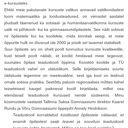
e-kursusteks.
Ehkki meie pakutavate kursuste valikus annavad valdkondadest
tooni matemaatika ja loodusteadused, on viimastel aastatel
jõudsalt täienenud ka sotsiaal- ja humanitaarvaldkonna kursuste
valik nii põhikooli- kui ka gümnaasiumiõpilastele. See näib sobivat
nii õpilastele kui ka koolidele, mida kinnitab seegi, et meie
õppurite hulk on tõusnud üle 2000 ja püsib sel tasemel stabiilselt.
Suur õpilaste arv on ühelt poolt tunnustus kursuste kvaliteedile,
kuid teiselt poolt näitab, et koolid hindavad meie tegevust,
suunates õpilasi teaduskooli õppima. Koostöö koolide ja TÜ
teaduskooli vahel on ulatuslikum. Selle kirjeldamiseks suurte
üldistuste tegemine on meelevaldne, sest iga kool on leidnud
omale sobiva praktika. Seetõttu palusin regionaalses mõttes kahel
teineteisest kaugel paikneval koolil kirjeldada, millist osa
etendavad teaduskooli kursused nende süsteemis. Minu
küsimustele vastasid Tallinna Saksa Gümnaasiumi direktor Kaarel
Rundu ja Võru Gümnaasiumi õppejuht Annely Hindrikson.
Teaduskooli korraldatud küsitlused õpilastele näitavad, et
enamik õpilastest saab teavet ja soovitusi teaduskooli