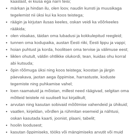
kaaslast, ei kiusa ega narri teisi;
märkan ja hindan ilu, olen loov, naudin kunsti ja muusikaga
tegelemist nii üksi kui ka koos teistega;
räägin ja kirjutan ilusas keeles, oskan veidi ka võõrkeeles
rääkida;
olen viisakas, täidan oma lubadusi ja kokkulepitud reegleid;
tunnen oma kodupaika, austan Eesti riiki, Eesti lippu ja vappi;
hoian puhtust ja korda, hoolitsen oma tervise ja välimuse eest;
liiklen ohutult, väldin ohtlikke olukordi, tean, kuidas ohu korral
abi kutsuda;
õpin rõõmuga üksi ning koos teistega; koostan ja järgin
päevakava, jaotan aega õppimise, harrastuste, koduste
tegemiste ning puhkamise vahel;
loen raamatuid ja mõistan, millest need räägivad, selgitan oma
mõtteid teistele nii suuliselt kui kirjalikult;
arvutan ning kasutan sobivaid mõõtmise vahendeid ja ühikuid;
vaatlen, kirjeldan, võrdlen ja rühmitan esemeid ja nähtusi,
oskan kasutada kaarti, joonist, plaani, tabelit;
hoolin loodusest;
kasutan õppimiseks, tööks või mängimiseks arvutit või muid