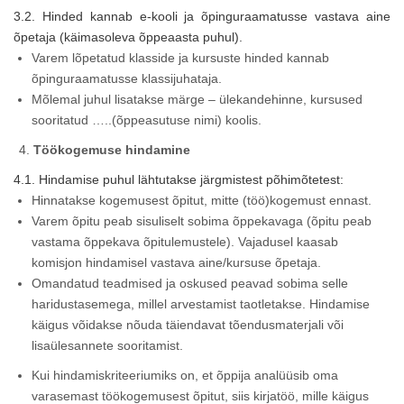
3.2. Hinded kannab e-kooli ja õpinguraamatusse vastava aine
õpetaja (käimasoleva õppeaasta puhul).
Varem lõpetatud klasside ja kursuste hinded kannab
õpinguraamatusse klassijuhataja.
Mõlemal juhul lisatakse märge – ülekandehinne, kursused
sooritatud …..(õppeasutuse nimi) koolis.
Töökogemuse hindamine
4.1. Hindamise puhul lähtutakse järgmistest põhimõtetest:
Hinnatakse kogemusest õpitut, mitte (töö)kogemust ennast.
Varem õpitu peab sisuliselt sobima õppekavaga (õpitu peab
vastama õppekava õpitulemustele). Vajadusel kaasab
komisjon hindamisel vastava aine/kursuse õpetaja.
Omandatud teadmised ja oskused peavad sobima selle
haridustasemega, millel arvestamist taotletakse. Hindamise
käigus võidakse nõuda täiendavat tõendusmaterjali või
lisaülesannete sooritamist.
Kui hindamiskriteeriumiks on, et õppija analüüsib oma
varasemast töökogemusest õpitut, siis kirjatöö, mille käigus