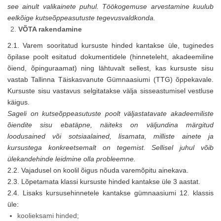
see ainult valikainete puhul. Töökogemuse arvestamine kuulub
eelkõige kutseõppeasutuste tegevusvaldkonda.
VÕTA rakendamine
2.1. Varem sooritatud kursuste hinded kantakse üle, tuginedes
õpilase poolt esitatud dokumentidele (hinneteleht, akadeemiline
õiend, õpinguraamat) ning lähtuvalt sellest, kas kursuste sisu
vastab Tallinna Täiskasvanute Gümnaasiumi (TTG) õppekavale.
Kursuste sisu vastavus selgitatakse välja sisseastumisel vestluse
käigus.
Sageli on kutseõppeasutuste poolt väljastatavate akadeemiliste
õiendite sisu ebatäpne, näiteks on väljundina märgitud
loodusained või sotsiaalained, lisamata, milliste ainete ja
kursustega konkreetsemalt on tegemist. Sellisel juhul võib
ülekandehinde leidmine olla probleemne.
2.2. Vajadusel on koolil õigus nõuda varemõpitu ainekava.
2.3. Lõpetamata klassi kursuste hinded kantakse üle 3 aastat.
2.4. Lisaks kursusehinnetele kantakse gümnaasiumi 12. klassis
üle:
koolieksami hinded;