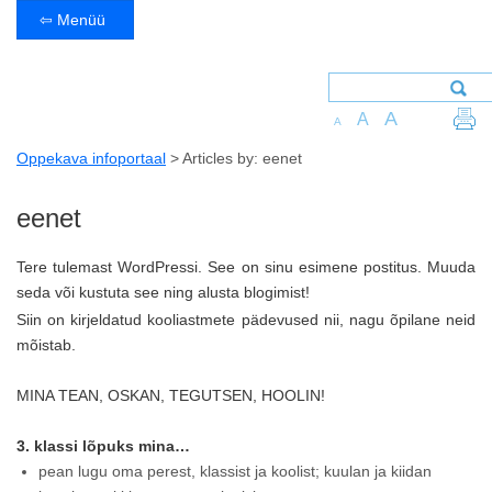
⇦ Menüü
A
A
A
Oppekava infoportaal
>
Articles by: eenet
eenet
Tere tulemast WordPressi. See on sinu esimene postitus. Muuda
seda või kustuta see ning alusta blogimist!
Siin on kirjeldatud kooliastmete pädevused nii, nagu õpilane neid
mõistab.
MINA TEAN, OSKAN, TEGUTSEN, HOOLIN!
3. klassi lõpuks mina…
pean lugu oma perest, klassist ja koolist; kuulan ja kiidan