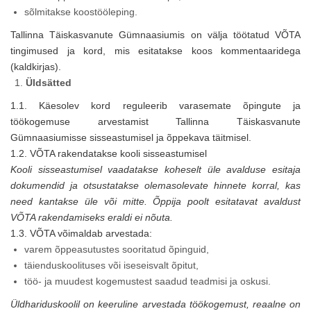
sõlmitakse koostööleping.
Tallinna Täiskasvanute Gümnaasiumis on välja töötatud VÕTA
tingimused ja kord, mis esitatakse koos kommentaaridega
(kaldkirjas).
Üldsätted
1.1. Käesolev kord reguleerib varasemate õpingute ja
töökogemuse arvestamist Tallinna Täiskasvanute
Gümnaasiumisse sisseastumisel ja õppekava täitmisel.
1.2. VÕTA rakendatakse kooli sisseastumisel
Kooli sisseastumisel vaadatakse koheselt üle avalduse esitaja
dokumendid ja otsustatakse olemasolevate hinnete korral, kas
need kantakse üle või mitte. Õppija poolt esitatavat avaldust
VÕTA rakendamiseks eraldi ei nõuta.
1.3. VÕTA võimaldab arvestada:
varem õppeasutustes sooritatud õpinguid,
täienduskoolituses või iseseisvalt õpitut,
töö- ja muudest kogemustest saadud teadmisi ja oskusi.
Üldhariduskoolil on keeruline arvestada töökogemust, reaalne on