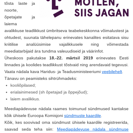
tõsta laste ja
noorte,
õpetajate ja
laiema
avalikkuse teadlikkust ümbritseva teabekeskkonna võimalustest ja
ohtudest, suunata tähelepanu erinevates kanalites esitatava sisu
kriitilise analüüsimise vajalikkusele ning võimestada
meediatarbijaid ära tundma valeuudiseid ja väärinfot.
Üheskoos pakutakse
18.-22. märtsil 2019
erinevates Eesti
linnades ja koolides teadlikkust tõstvaid ning arendavaid tegevusi.
Vaata nädala kava Haridus- ja Teadusministeeriumi
veebilehelt
.
Tänavu on peamisteks sihtrühmadeks:
kooliõpilased;
erialainimesed (sh õpetajad ja õppejõud);
laiem avalikkus.
Meediapädevuse nädala raames toimunud sündmused kantakse
kõik ühisele Euroopa Komisjoni
sündmuste kaardile
.
Kõik, kes soovivad oma sündmust ühisele kaardile registreerida,
saavad seda teha siin:
Meediapädevuse nädala sündmuse