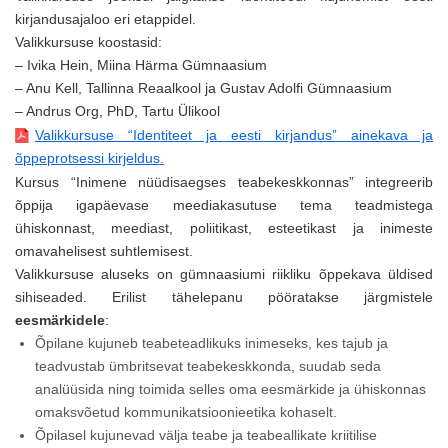
kirjandusajaloo eri etappidel.
Valikkursuse koostasid:
– Ivika Hein, Miina Härma Gümnaasium
– Anu Kell, Tallinna Reaalkool ja Gustav Adolfi Gümnaasium
– Andrus Org, PhD, Tartu Ülikool
Valikkursuse “Identiteet ja eesti kirjandus” ainekava ja
õppeprotsessi kirjeldus.
Kursus “Inimene nüüdisaegses teabekeskkonnas” integreerib
õppija igapäevase meediakasutuse tema teadmistega
ühiskonnast, meediast, poliitikast, esteetikast ja inimeste
omavahelisest suhtlemisest.
Valikkursuse aluseks on gümnaasiumi riikliku õppekava üldised
sihiseaded. Erilist tähelepanu pööratakse järgmistele
eesmärkidele
:
Õpilane kujuneb teabeteadlikuks inimeseks, kes tajub ja
teadvustab ümbritsevat teabekeskkonda, suudab seda
analüüsida ning toimida selles oma eesmärkide ja ühiskonnas
omaksvõetud kommunikatsioonieetika kohaselt.
Õpilasel kujunevad välja teabe ja teabeallikate kriitilise