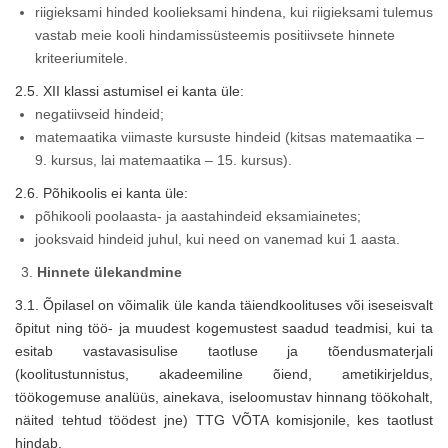
riigieksami hinded koolieksami hindena, kui riigieksami tulemus
vastab meie kooli hindamissüsteemis positiivsete hinnete
kriteeriumitele.
2.5. XII klassi astumisel ei kanta üle:
negatiivseid hindeid;
matemaatika viimaste kursuste hindeid (kitsas matemaatika –
9. kursus, lai matemaatika – 15. kursus).
2.6. Põhikoolis ei kanta üle:
põhikooli poolaasta- ja aastahindeid eksamiainetes;
jooksvaid hindeid juhul, kui need on vanemad kui 1 aasta.
Hinnete ülekandmine
3.1. Õpilasel on võimalik üle kanda täiendkoolituses või iseseisvalt
õpitut ning töö- ja muudest kogemustest saadud teadmisi, kui ta
esitab vastavasisulise taotluse ja tõendusmaterjali
(koolitustunnistus, akadeemiline õiend, ametikirjeldus,
töökogemuse analüüs, ainekava, iseloomustav hinnang töökohalt,
näited tehtud töödest jne) TTG VÕTA komisjonile, kes taotlust
hindab.