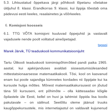
5.3. Lihtsustatud õppekava järgi põhikooli lõpetanu võetakse
üldjuhul 8. klassi. Erandkorras 9. klassi, kui õppija tõestab oma
pädevusi eesti keeles, reaalainetes ja võõrkeeles.
Komisjoni koosseis
6.1. TTG VÕTA komisjoni kuuluvad õppejuhid ja vastavalt
vajadusele nende poolt volitatud aineõpetajad.
tagasi
Marek Järvik, TÜ teaduskooli kommunikatsioonijuht
Tartu Ülikooli teaduskooli toimimispõhimõtted pandi paika 1965.
aastal, kui ajakirjanduses avaldati sisseastumisülesanded
mittestatsionaarsesse matemaatikakooli. Tõsi, kool on kasvanud
enam kui poole sajandiga kümnetes kordades nii õppijate kui ka
kursuste hulga mõttes. Mõnest matemaatikakursusest on jõutud
täna 50 kursuseni, ent põhimõte – olla kättesaadav kõigile
õpilastele üle Eesti, kellel on huvi ja tahtmist õppida lisa koolis
pakutavale – on säilinud. Seetõttu oleme jäänud truuks
kaugõppekursustele, mis internetiajastul on valdavalt kujunenud