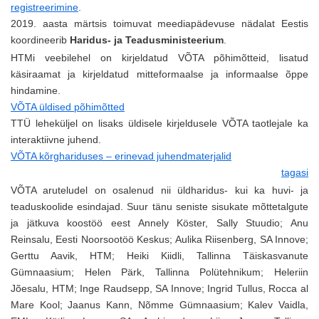
registreerimine
.
2019. aasta märtsis toimuvat meediapädevuse nädalat Eestis
koordineerib
Haridus- ja Teadusministeerium
.
HTMi veebilehel on kirjeldatud VÕTA põhimõtteid, lisatud
käsiraamat ja kirjeldatud mitteformaalse ja informaalse õppe
hindamine.
VÕTA üldised põhimõtted
TTÜ leheküljel on lisaks üldisele kirjeldusele VÕTA taotlejale ka
interaktiivne juhend.
VÕTA kõrghariduses – erinevad juhendmaterjalid
tagasi
VÕTA aruteludel on osalenud nii üldharidus- kui ka huvi- ja
teaduskoolide esindajad. Suur tänu seniste sisukate mõttetalgute
ja jätkuva koostöö eest Annely Köster, Sally Stuudio; Anu
Reinsalu, Eesti Noorsootöö Keskus; Aulika Riisenberg, SA Innove;
Gerttu Aavik, HTM; Heiki Kiidli, Tallinna Täiskasvanute
Gümnaasium; Helen Pärk, Tallinna Polütehnikum; Heleriin
Jõesalu, HTM; Inge Raudsepp, SA Innove; Ingrid Tullus, Rocca al
Mare Kool; Jaanus Kann, Nõmme Gümnaasium; Kalev Vaidla,