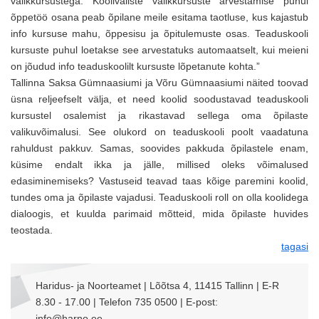
valikkursustega. Kooliväliste valikkursuste arvestamise puhul
õppetöö osana peab õpilane meile esitama taotluse, kus kajastub
info kursuse mahu, õppesisu ja õpitulemuste osas. Teaduskooli
kursuste puhul loetakse see arvestatuks automaatselt, kui meieni
on jõudud info teaduskoolilt kursuste lõpetanute kohta.”
Tallinna Saksa Gümnaasiumi ja Võru Gümnaasiumi näited toovad
üsna reljeefselt välja, et need koolid soodustavad teaduskooli
kursustel osalemist ja rikastavad sellega oma õpilaste
valikuvõimalusi. See olukord on teaduskooli poolt vaadatuna
rahuldust pakkuv. Samas, soovides pakkuda õpilastele enam,
küsime endalt ikka ja jälle, millised oleks võimalused
edasiminemiseks? Vastuseid teavad taas kõige paremini koolid,
tundes oma ja õpilaste vajadusi. Teaduskooli roll on olla koolidega
dialoogis, et kuulda parimaid mõtteid, mida õpilaste huvides
teostada.
tagasi
Haridus- ja Noorteamet | Lõõtsa 4, 11415 Tallinn | E-R
8.30 - 17.00 | Telefon 735 0500 | E-post:
info@harno.ee