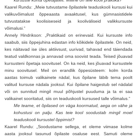
kursuste kohta õpetajatelt. Milline on teie kooli praktika?
Kaarel Rundu: „Meie tutvustame õpilastele teaduskooli kursusi kui
valikuvõimalust õppeaasta avaaktusel, kus gümnasistidele
tutvustatakse koolisiseseid ja kooliväliseid valikkursuste
võimalusi.“
Annely Hindrikson: „Praktikaid on erinevaid. Kui kursuste info
saabub, siis õppejuhina edastan info kõikidele õpilastele. On neid,
kes näitavad ise üles aktiivsust, uurivad, tahavad end täiendada
teatud valdkonnas ja annavad oma soovist teada. Teised jõuavad
kursusteni õpetaja soovitusel. On ka neid, kes jõuavad kursustele
minu soovitusel. Meil on erandlik õppesüsteem: kolm korda
aastas toimub valikainete nädal, kus õpilane läbib tema poolt
valitud kursuse nädala jooksul. Kui õpilane haigestub sel nädalal
või on sunnitud mingil muul põhjustel puuduma ja ta ei saa
valikainet sooritatud, siis on teaduskooli kursused talle võimalus.“
Me teame, et õpilased on väga koormatud, aega on vähe ja
kohustusi on palju. Kas teie kool soodustab mingil moel
teaduskooli kursustel õppimist?
Kaarel Rundu: „Soodustame sellega, et oleme viimase kolme
aasta jooksul tasunud õpilaste osaluse eest. Samuti oleme