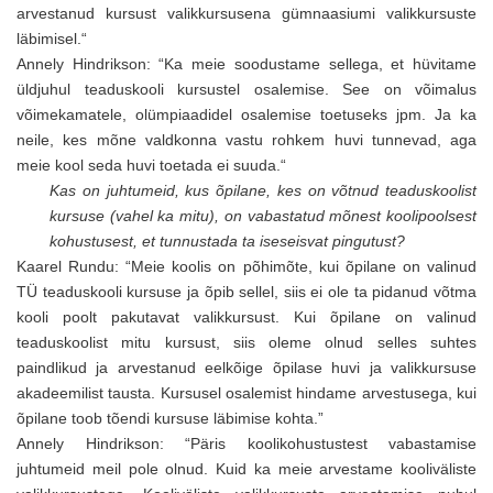
arvestanud kursust valikkursusena gümnaasiumi valikkursuste
läbimisel.“
Annely Hindrikson: “Ka meie soodustame sellega, et hüvitame
üldjuhul teaduskooli kursustel osalemise. See on võimalus
võimekamatele, olümpiaadidel osalemise toetuseks jpm. Ja ka
neile, kes mõne valdkonna vastu rohkem huvi tunnevad, aga
meie kool seda huvi toetada ei suuda.“
Kas on juhtumeid, kus õpilane, kes on võtnud teaduskoolist
kursuse (vahel ka mitu), on vabastatud mõnest koolipoolsest
kohustusest, et tunnustada ta iseseisvat pingutust?
Kaarel Rundu: “Meie koolis on põhimõte, kui õpilane on valinud
TÜ teaduskooli kursuse ja õpib sellel, siis ei ole ta pidanud võtma
kooli poolt pakutavat valikkursust. Kui õpilane on valinud
teaduskoolist mitu kursust, siis oleme olnud selles suhtes
paindlikud ja arvestanud eelkõige õpilase huvi ja valikkursuse
akadeemilist tausta. Kursusel osalemist hindame arvestusega, kui
õpilane toob tõendi kursuse läbimise kohta.”
Annely Hindrikson: “Päris koolikohustustest vabastamise
juhtumeid meil pole olnud. Kuid ka meie arvestame kooliväliste