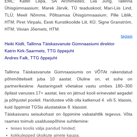
EML; Kätlin Lepa, SA Archimedes; Liia Jung, Tallinna
Ühisgümnaasium; Marek Järvik, TÜ teaduskool; Mari-Liis Lind,
TLÜ; Meeli Nõmme, Põltsamaa Ühisgümnaasium; Pille Liblik,
HTM; Piret Viirpalu, Eesti Kunstikoolide Liit, KÜ; Signe Granström,
HTM; Viivian Jõemets, HTM.
tagasi
Heiki Kiidli, Tallinna Täiskasvanute Gümnaasiumi direktor
Katrin Kirk-Saarmets, TTG õppejuht
Andres Falk, TTG õppejuht
Tallinna Täiskasvanute Gümnaasiumis on VÕTAt rakendatud
põhimõtteliselt juba 10 aastat. Oluline on, et suhe on
partnerikeskne. Aastaringselt võetakse vastu umbes 180–300
õpilast vanuses 17+ aastat, kes on jätnud kooli erinevatel aegadel
ja põhjustel pooleli. Haridustee võib olla katkenud 4. või 5. klassis,
kuid õppimist TGSis alustatakse 8. klassist.
Täiskasvanu seisukohast on õppimine vabatahtlik tegevus. Võta
raames toimub usaldusepõhine suhtlemine:
teises koolis välja pandud hinded;
kokkulepped üksikute ainete kaupa;