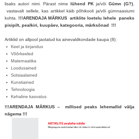
lisaks autori nimi. Pärast nime
lühend PK
ja/või
Gümn (G?)
,
vastavalt sellele, kas artikkel käib põhikooli ja/või gümnaasiumi
kohta.
!!!ARENDAJA MÄRKUS artiklite loetelu lehele paneks
pisipilt, pealkiri, kuupäev, kategooria, märksõnad !!!
Artiklid on allpool jaotatud ka ainevaldkondade kaupa (8):
Keel ja kirjandus
Võõrkeeled
Matemaatika
Loodusained
Sotsiaalained
Kunstiained
Tehnoloogia
Kehaline kasvatus
!!!
ARENDAJA MÄRKUS – millised peaks lehemallid välja
nägema
!!!