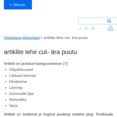
⇦ Menüü
A
A
A
Oppekava infoportaal
>
artiklite lehe cut- ära puutu
artiklite lehe cut- ära puutu
Artiklid on jaotatud kategooriatesse (7):
Üldpädevused
Läbivad teemad
Hindamine
Lõiming
Uurimuslik õpe
Metoodika
Varia
Artiklid on loetletud ja lingitud pealkirja esitähe järgi. Pealkirjale