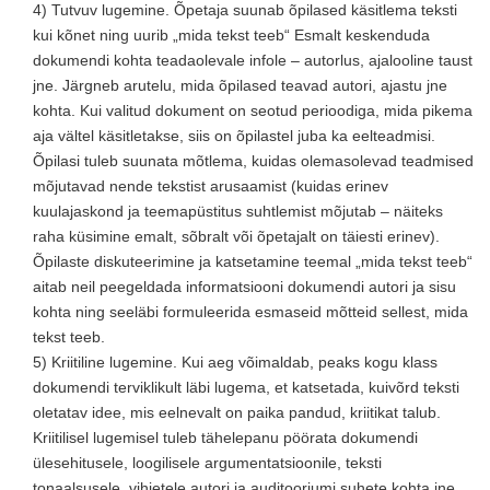
4) Tutvuv lugemine. Õpetaja suunab õpilased käsitlema teksti
kui kõnet ning uurib „mida tekst teeb“ Esmalt keskenduda
dokumendi kohta teadaolevale infole – autorlus, ajalooline taust
jne. Järgneb arutelu, mida õpilased teavad autori, ajastu jne
kohta. Kui valitud dokument on seotud perioodiga, mida pikema
aja vältel käsitletakse, siis on õpilastel juba ka eelteadmisi.
Õpilasi tuleb suunata mõtlema, kuidas olemasolevad teadmised
mõjutavad nende tekstist arusaamist (kuidas erinev
kuulajaskond ja teemapüstitus suhtlemist mõjutab – näiteks
raha küsimine emalt, sõbralt või õpetajalt on täiesti erinev).
Õpilaste diskuteerimine ja katsetamine teemal „mida tekst teeb“
aitab neil peegeldada informatsiooni dokumendi autori ja sisu
kohta ning seeläbi formuleerida esmaseid mõtteid sellest, mida
tekst teeb.
5) Kriitiline lugemine. Kui aeg võimaldab, peaks kogu klass
dokumendi terviklikult läbi lugema, et katsetada, kuivõrd teksti
oletatav idee, mis eelnevalt on paika pandud, kriitikat talub.
Kriitilisel lugemisel tuleb tähelepanu pöörata dokumendi
ülesehitusele, loogilisele argumentatsioonile, teksti
tonaalsusele, vihjetele autori ja auditooriumi suhete kohta jne.