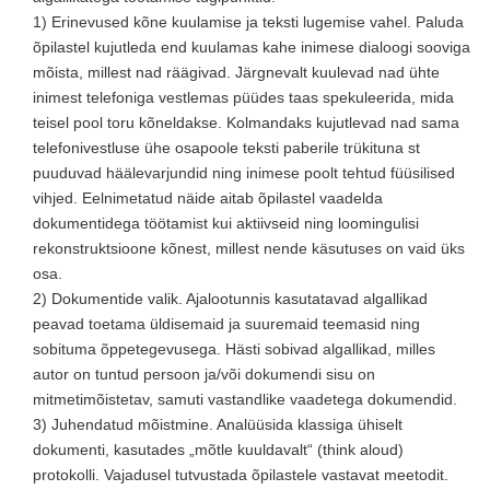
1) Erinevused kõne kuulamise ja teksti lugemise vahel. Paluda
õpilastel kujutleda end kuulamas kahe inimese dialoogi sooviga
mõista, millest nad räägivad. Järgnevalt kuulevad nad ühte
inimest telefoniga vestlemas püüdes taas spekuleerida, mida
teisel pool toru kõneldakse. Kolmandaks kujutlevad nad sama
telefonivestluse ühe osapoole teksti paberile trükituna st
puuduvad häälevarjundid ning inimese poolt tehtud füüsilised
vihjed. Eelnimetatud näide aitab õpilastel vaadelda
dokumentidega töötamist kui aktiivseid ning loomingulisi
rekonstruktsioone kõnest, millest nende käsutuses on vaid üks
osa.
2) Dokumentide valik. Ajalootunnis kasutatavad algallikad
peavad toetama üldisemaid ja suuremaid teemasid ning
sobituma õppetegevusega. Hästi sobivad algallikad, milles
autor on tuntud persoon ja/või dokumendi sisu on
mitmetimõistetav, samuti vastandlike vaadetega dokumendid.
3) Juhendatud mõistmine. Analüüsida klassiga ühiselt
dokumenti, kasutades „mõtle kuuldavalt“ (think aloud)
protokolli. Vajadusel tutvustada õpilastele vastavat meetodit.