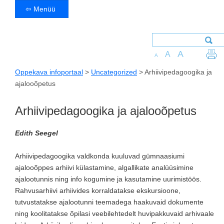
⇦ Menüü
A
A
A
Oppekava infoportaal
>
Uncategorized
>
Arhiivipedagoogika ja
ajalooõpetus
Arhiivipedagoogika ja ajalooõpetus
Edith Seegel
Arhiivipedagoogika valdkonda kuuluvad gümnaasiumi
ajalooõppes arhiivi külastamine, algallikate analüüsimine
ajalootunnis ning info kogumine ja kasutamine uurimistöös.
Rahvusarhiivi arhiivides korraldatakse ekskursioone,
tutvustatakse ajalootunni teemadega haakuvaid dokumente
ning koolitatakse õpilasi veebilehtedelt huvipakkuvaid arhivaale