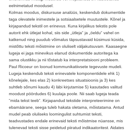
eelnimetatud moodusel.
Kolmas moodus, diskursuse analüüs, keskendub dokumentide
taga olevatele inimestele ja sotsiaalsetele muutustele. Kõnel ja
kirjapandud tekstil on erinevus. Kuna kirjalikus tekstis pole
autorit ehk ütlejat kohal, siis side „ütleja“ ja „öeldu“ vahel on
katkenud ning puudub võimalus täpsustavaid küsimusi küsida,
mistõttu teksti mõistmine on oluliselt väljakutsuvam. Kaasaegne
lugeja ei jaga minevikus elanud dokumentide autoritega ka
sama olustikku ja nii tõstatub ka interpretatsiooni probleem.
Paul Ricoeur on loonud kommunikatiivsete tegevuste mudeli.
Lugeja keskendub teksti erinevatele komponentidele ehk 1)
kõnelejale, kes elas 2) konkreetses situatsioonis ja 3) kes
suhtleb sõnumi kaudu 4) läbi kirjutamise 5) kasutades valitud
moodust pöördudes 6) kuulaja poole. Nii saab lugeja teada
“mida tekst teeb“. Kirjapandud tekstide interpreteerimine on
ebamäärane, seega tuleb hakata oletama, mõistatama. Antud
mudel peab oluliseks loomingulist suhtumist teksti,
teadvustades endale erinevaid teksti mõistmise nüansse, mis
tulenevad teksti sisse peidetud piiratud indikaatoritest. Aidates