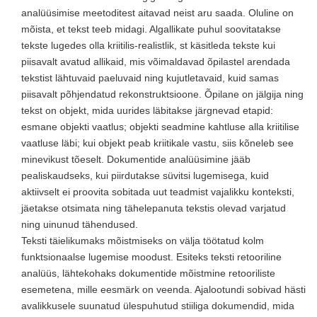
analüüsimise meetoditest aitavad neist aru saada. Oluline on
mõista, et tekst teeb midagi. Algallikate puhul soovitatakse
tekste lugedes olla kriitilis-realistlik, st käsitleda tekste kui
piisavalt avatud allikaid, mis võimaldavad õpilastel arendada
tekstist lähtuvaid paeluvaid ning kujutletavaid, kuid samas
piisavalt põhjendatud rekonstruktsioone. Õpilane on jälgija ning
tekst on objekt, mida uurides läbitakse järgnevad etapid:
esmane objekti vaatlus; objekti seadmine kahtluse alla kriitilise
vaatluse läbi; kui objekt peab kriitikale vastu, siis kõneleb see
minevikust tõeselt. Dokumentide analüüsimine jääb
pealiskaudseks, kui piirdutakse süvitsi lugemisega, kuid
aktiivselt ei proovita sobitada uut teadmist vajalikku konteksti,
jäetakse otsimata ning tähelepanuta tekstis olevad varjatud
ning uinunud tähendused.
Teksti täielikumaks mõistmiseks on välja töötatud kolm
funktsionaalse lugemise moodust. Esiteks teksti retooriline
analüüs, lähtekohaks dokumentide mõistmine retooriliste
esemetena, mille eesmärk on veenda. Ajalootundi sobivad hästi
avalikkusele suunatud ülespuhutud stiiliga dokumendid, mida