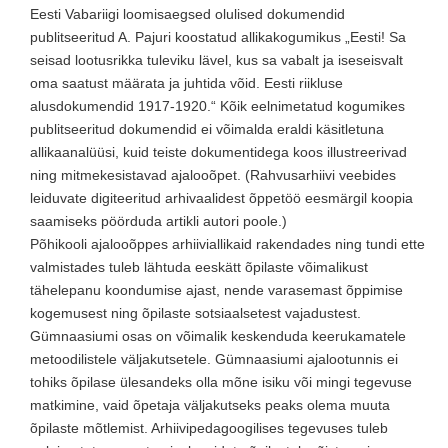
Eesti Vabariigi loomisaegsed olulised dokumendid
publitseeritud A. Pajuri koostatud allikakogumikus „Eesti! Sa
seisad lootusrikka tuleviku lävel, kus sa vabalt ja iseseisvalt
oma saatust määrata ja juhtida võid. Eesti riikluse
alusdokumendid 1917-1920.“ Kõik eelnimetatud kogumikes
publitseeritud dokumendid ei võimalda eraldi käsitletuna
allikaanalüüsi, kuid teiste dokumentidega koos illustreerivad
ning mitmekesistavad ajalooõpet. (Rahvusarhiivi veebides
leiduvate digiteeritud arhivaalidest õppetöö eesmärgil koopia
saamiseks pöörduda artikli autori poole.)
Põhikooli ajalooõppes arhiiviallikaid rakendades ning tundi ette
valmistades tuleb lähtuda eeskätt õpilaste võimalikust
tähelepanu koondumise ajast, nende varasemast õppimise
kogemusest ning õpilaste sotsiaalsetest vajadustest.
Gümnaasiumi osas on võimalik keskenduda keerukamatele
metoodilistele väljakutsetele. Gümnaasiumi ajalootunnis ei
tohiks õpilase ülesandeks olla mõne isiku või mingi tegevuse
matkimine, vaid õpetaja väljakutseks peaks olema muuta
õpilaste mõtlemist. Arhiivipedagoogilises tegevuses tuleb