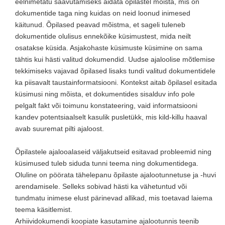
eelnimetatu saavutamiseks aidata õpilastel mõista, mis on
dokumentide taga ning kuidas on neid loonud inimesed
käitunud. Õpilased peavad mõistma, et sageli tuleneb
dokumentide olulisus ennekõike küsimustest, mida neilt
osatakse küsida. Asjakohaste küsimuste küsimine on sama
tähtis kui hästi valitud dokumendid. Uudse ajaloolise mõtlemise
tekkimiseks vajavad õpilased lisaks tundi valitud dokumentidele
ka piisavalt taustainformatsiooni. Kontekst aitab õpilasel esitada
küsimusi ning mõista, et dokumentides sisalduv info pole
pelgalt fakt või toimunu konstateering, vaid informatsiooni
kandev potentsiaalselt kasulik pusletükk, mis kild-killu haaval
avab suuremat pilti ajaloost.
Õpilastele ajalooalaseid väljakutseid esitavad probleemid ning
küsimused tuleb siduda tunni teema ning dokumentidega.
Oluline on pöörata tähelepanu õpilaste ajalootunnetuse ja -huvi
arendamisele. Selleks sobivad hästi ka vähetuntud või
tundmatu inimese elust pärinevad allikad, mis toetavad laiema
teema käsitlemist.
Arhiividokumendi koopiate kasutamine ajalootunnis teenib