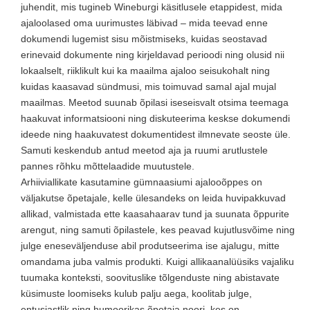
juhendit, mis tugineb Wineburgi käsitlusele etappidest, mida
ajaloolased oma uurimustes läbivad – mida teevad enne
dokumendi lugemist sisu mõistmiseks, kuidas seostavad
erinevaid dokumente ning kirjeldavad perioodi ning olusid nii
lokaalselt, riiklikult kui ka maailma ajaloo seisukohalt ning
kuidas kaasavad sündmusi, mis toimuvad samal ajal mujal
maailmas. Meetod suunab õpilasi iseseisvalt otsima teemaga
haakuvat informatsiooni ning diskuteerima keskse dokumendi
ideede ning haakuvatest dokumentidest ilmnevate seoste üle.
Samuti keskendub antud meetod aja ja ruumi arutlustele
pannes rõhku mõttelaadide muutustele.
Arhiiviallikate kasutamine gümnaasiumi ajalooõppes on
väljakutse õpetajale, kelle ülesandeks on leida huvipakkuvad
allikad, valmistada ette kaasahaarav tund ja suunata õppurite
arengut, ning samuti õpilastele, kes peavad kujutlusvõime ning
julge eneseväljenduse abil produtseerima ise ajalugu, mitte
omandama juba valmis produkti. Kuigi allikaanalüüsiks vajaliku
tuumaka konteksti, soovituslike tõlgenduste ning abistavate
küsimuste loomiseks kulub palju aega, koolitab julge,
entusiastlik ning humoorikas õpetaja noori, kes on