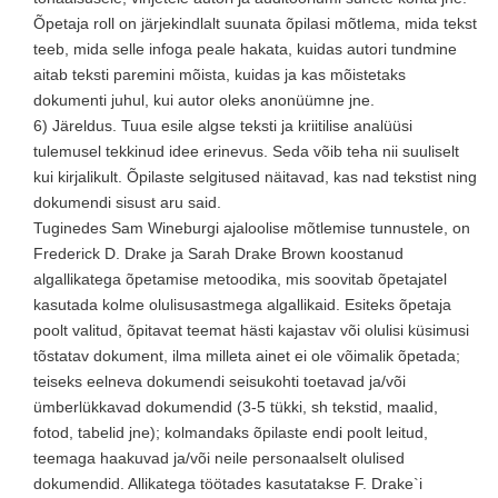
Õpetaja roll on järjekindlalt suunata õpilasi mõtlema, mida tekst
teeb, mida selle infoga peale hakata, kuidas autori tundmine
aitab teksti paremini mõista, kuidas ja kas mõistetaks
dokumenti juhul, kui autor oleks anonüümne jne.
6) Järeldus. Tuua esile algse teksti ja kriitilise analüüsi
tulemusel tekkinud idee erinevus. Seda võib teha nii suuliselt
kui kirjalikult. Õpilaste selgitused näitavad, kas nad tekstist ning
dokumendi sisust aru said.
Tuginedes Sam Wineburgi ajaloolise mõtlemise tunnustele, on
Frederick D. Drake ja Sarah Drake Brown koostanud
algallikatega õpetamise metoodika, mis soovitab õpetajatel
kasutada kolme olulisusastmega algallikaid. Esiteks õpetaja
poolt valitud, õpitavat teemat hästi kajastav või olulisi küsimusi
tõstatav dokument, ilma milleta ainet ei ole võimalik õpetada;
teiseks eelneva dokumendi seisukohti toetavad ja/või
ümberlükkavad dokumendid (3-5 tükki, sh tekstid, maalid,
fotod, tabelid jne); kolmandaks õpilaste endi poolt leitud,
teemaga haakuvad ja/või neile personaalselt olulised
dokumendid. Allikatega töötades kasutatakse F. Drake`i