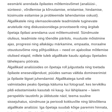
eesmärki arendada õpilastes mõtlemisvõimet (analüüsi-,
sünteesi-, võrdlemise ja kõrvutamise, eristamise, hindamise,
küsimuste esitamise ja probleemide lahendamise oskust).
Algallikatele ning olemasolevatele teadmistele tuginevate
arutelude ning diskussioonidega provotseerib ning ärgitab
õpetaja õpilasi arendama uusi mõttemustreid. Sündmuste
olulisus, teadmiste ning tõendite päritolu, muutuste mõistmine
ajas, progressi ning allakäigu märkamine, empaatia, moraalne
otsustusvõime ning põhjuslikkus – need on ajaloolise mõtlemise
olulised etapid, millele tuleb algallikate kaudu ajalugu õpetades
tähelepanu pöörata.
Algallikaid analüüsides on õpetaja roll julgustada ning toetada
õpilaste eneseväljendust, püüdes samas vältida domineerimist
ja õpilaste liigset juhendamist. Algallikatega tundi ette
valmistades peaks õpetaja käituma kui fotograaf, kes tervikliku
pildi edastamiseks kasutab nii kaug- kui lähiplaane – laiem
perspektiiv taustinfo ja üldistuste näol, teema suuline
sissejuhatus, sündmuse ja perioodi kokkuvõte ning lähivõttena
algallikate analüüsi. Iga õpetaja suudab kõige paremini hinnata,