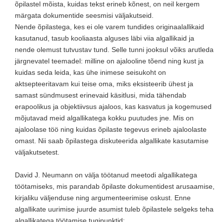
õpilastel mõista, kuidas tekst erineb kõnest, on neil kergem
märgata dokumentide seesmisi väljakutseid.
Nende õpilastega, kes ei ole varem tundides originaalallikaid
kasutanud, tasub kooliaasta alguses läbi viia algallikaid ja
nende olemust tutvustav tund. Selle tunni jooksul võiks arutleda
järgnevatel teemadel: milline on ajalooline tõend ning kust ja
kuidas seda leida, kas ühe inimese seisukoht on
aktsepteeritavam kui teise oma, miks eksisteerib ühest ja
samast sündmusest erinevaid käsitlusi, mida tähendab
erapoolikus ja objektiivsus ajaloos, kas kasvatus ja kogemused
mõjutavad meid algallikatega kokku puutudes jne. Mis on
ajaloolase töö ning kuidas õpilaste tegevus erineb ajaloolaste
omast. Nii saab õpilastega diskuteerida algallikate kasutamise
väljakutsetest.
David J. Neumann on välja töötanud meetodi algallikatega
töötamiseks, mis parandab õpilaste dokumentidest arusaamise,
kirjaliku väljenduse ning argumenteerimise oskust. Enne
algallikate uurimise juurde asumist tuleb õpilastele selgeks teha
algallikatega töötamise tugipunktid: