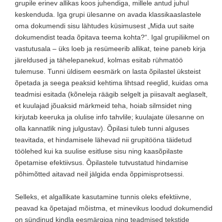
grupile erinev allikas koos juhendiga, millele antud juhul
keskenduda. Iga grupi ülesanne on avada klassikaaslastele
oma dokumendi sisu lähtudes küsimusest „Mida uut saite
dokumendist teada õpitava teema kohta?“. Igal grupiliikmel on
vastutusala – üks loeb ja resümeerib allikat, teine paneb kirja
järeldused ja tähelepanekud, kolmas esitab rühmatöö
tulemuse. Tunni üldisem eesmärk on lasta õpilastel üksteist
õpetada ja seega peaksid kehtima lihtsad reeglid, kuidas oma
teadmisi esitada (kõneleja räägib selgelt ja piisavalt aeglaselt,
et kuulajad jõuaksid märkmeid teha, hoiab silmsidet ning
kirjutab keeruka ja olulise info tahvlile; kuulajate ülesanne on
olla kannatlik ning julgustav). Õpilasi tuleb tunni alguses
teavitada, et hindamisele lähevad nii grupitööna täidetud
töölehed kui ka suulise esitluse sisu ning kaasõpilaste
õpetamise efektiivsus. Õpilastele tutvustatud hindamise
põhimõtted aitavad neil jälgida enda õppimisprotsessi.
Selleks, et algallikate kasutamine tunnis oleks efektiivne,
peavad ka õpetajad mõistma, et minevikus loodud dokumendid
on sündinud kindla eesmärgiga ning teadmised tekstide