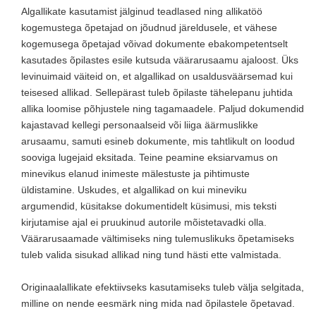
Algallikate kasutamist jälginud teadlased ning allikatöö
kogemustega õpetajad on jõudnud järeldusele, et vähese
kogemusega õpetajad võivad dokumente ebakompetentselt
kasutades õpilastes esile kutsuda väärarusaamu ajaloost. Üks
levinuimaid väiteid on, et algallikad on usaldusväärsemad kui
teisesed allikad. Sellepärast tuleb õpilaste tähelepanu juhtida
allika loomise põhjustele ning tagamaadele. Paljud dokumendid
kajastavad kellegi personaalseid või liiga äärmuslikke
arusaamu, samuti esineb dokumente, mis tahtlikult on loodud
sooviga lugejaid eksitada. Teine peamine eksiarvamus on
minevikus elanud inimeste mälestuste ja pihtimuste
üldistamine. Uskudes, et algallikad on kui mineviku
argumendid, küsitakse dokumentidelt küsimusi, mis teksti
kirjutamise ajal ei pruukinud autorile mõistetavadki olla.
Väärarusaamade vältimiseks ning tulemuslikuks õpetamiseks
tuleb valida sisukad allikad ning tund hästi ette valmistada.
Originaalallikate efektiivseks kasutamiseks tuleb välja selgitada,
milline on nende eesmärk ning mida nad õpilastele õpetavad.