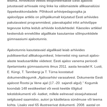
leidma. Arhiivikooli veebis eksponeeritakse Eesti ajaloost
jutustavaid arhivaale ning linke ka välismaistele allikaanalüüsi
õppekeskkondadele. Põhikooli arhiivipedagoogika ja
ajalooõppe artiklis on põhjalikumalt kirjutatud Eesti arhiivides
pakutavatest programmidest, päevakajalist infot arhiiviõppe
tegevuse kohta leidub arhiivide kodulehtedel. Käesolev artikkel
keskendub ennekõike algallikate kasutamise sõlmpunktidele
gümnaasiumi ajalootunnis.
Ajalootunnis kasutatavaid algallikaid leiab arhiivides
publitseeritud allikakogumikest, Internetist ning samuti ajaloo-
alaste teadusartiklite viidetest. Eesti ajaloo vanema perioodi
õpetamiseks gümnaasiumis ilmus 2011. aasta kevadel K. Lusti,
E. Küngi, T. Tannbergi ja T. Türna koostatud
dokumendikogumik „Ajalooarhiivi varasalvest. Dokumente Eesti
ajaloost Rootsi ja Vene ajal (17.-20. sajandi algul).“ Kogumik
koondab 148 eestikeelset või eesti keelde tõlgitud
tekstidokumenti või -katket, millele eelnevad sissejuhatavad
selgitused saamisloo, autori ja käsitletava sündmuse või teema
kohta. Lisaks veel 65 illustreerivat dokumenti. 2008. aastal on