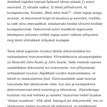
detailselt lugedes saavad õpilased silmas pidada 1) autori
eesmärki, 2) sõnade valikut, 3) teksti põhisõnumit, 4)
kuulajaskonda. Küsides „Mida tekst teeb?“, võtab lugeja seega
arvesse, et dokumendi loojal oli kavatsus ja eesmärk, mistõttu
ta valib sõnu ettevaatlikult, edastamaks kindlat sõnumit kindlale
kuulajaskonnale. Dokumendi autori teadlikule tegevusele
tähelepanu pöörates mõtleb lugeja autori valikute põhjustest
ning teksti võimalikest mõjudest kuulajale.
Teine teksti lugemise moodus lähtub dokumentidest kui
sotsiaalsetest instrumentidest. Kõneaktiteooria alusepanijateks
on filosoofid John Austin ja John Searle. Selle meetodi raames
vaadeldakse dokumente kui instrumente, mis põhjustavad
sotsiaalseid muutusi. Algallikaid uurides teadvustatakse, et
tekstil on seadustamise jõud. Gümnasistidele saab teooriat
tutvustada läbi abieluvande näite, kus sisu ja kuulajaskond
determineerivad teksti eesmärgi ja tähenduse. „Käesolevaga
kuulutan ma teid meheks ja naiseks“ lausumise hetkel luuakse
“tõsiasi maailmas”. Kõik aktid, lepingud jne dokumendid, mis on
ühiskonnas midagi muutnud või mõjutanud, on käsitletavad