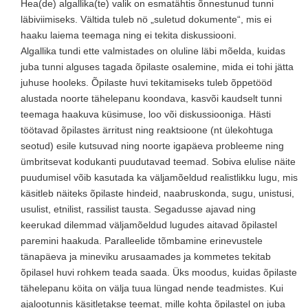
Hea(de) algallika(te) valik on esmatähtis õnnestunud tunni
läbiviimiseks. Vältida tuleb nö „suletud dokumente“, mis ei
haaku laiema teemaga ning ei tekita diskussiooni.
Algallika tundi ette valmistades on oluline läbi mõelda, kuidas
juba tunni alguses tagada õpilaste osalemine, mida ei tohi jätta
juhuse hooleks. Õpilaste huvi tekitamiseks tuleb õppetööd
alustada noorte tähelepanu koondava, kasvõi kaudselt tunni
teemaga haakuva küsimuse, loo või diskussiooniga. Hästi
töötavad õpilastes ärritust ning reaktsioone (nt ülekohtuga
seotud) esile kutsuvad ning noorte igapäeva probleeme ning
ümbritsevat kodukanti puudutavad teemad. Sobiva elulise näite
puudumisel võib kasutada ka väljamõeldud realistlikku lugu, mis
käsitleb näiteks õpilaste hindeid, naabruskonda, sugu, unistusi,
usulist, etnilist, rassilist tausta. Segadusse ajavad ning
keerukad dilemmad väljamõeldud lugudes aitavad õpilastel
paremini haakuda. Paralleelide tõmbamine erinevustele
tänapäeva ja mineviku arusaamades ja kommetes tekitab
õpilasel huvi rohkem teada saada. Üks moodus, kuidas õpilaste
tähelepanu köita on välja tuua lüngad nende teadmistes. Kui
ajalootunnis käsitletakse teemat, mille kohta õpilastel on juba