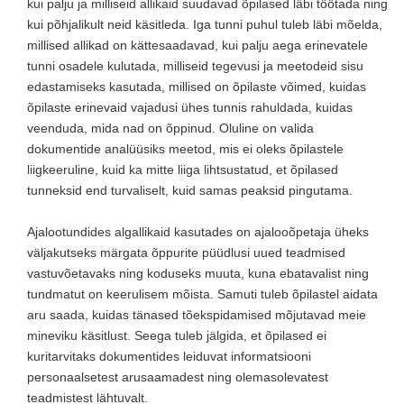
kui palju ja milliseid allikaid suudavad õpilased läbi töötada ning
kui põhjalikult neid käsitleda. Iga tunni puhul tuleb läbi mõelda,
millised allikad on kättesaadavad, kui palju aega erinevatele
tunni osadele kulutada, milliseid tegevusi ja meetodeid sisu
edastamiseks kasutada, millised on õpilaste võimed, kuidas
õpilaste erinevaid vajadusi ühes tunnis rahuldada, kuidas
veenduda, mida nad on õppinud. Oluline on valida
dokumentide analüüsiks meetod, mis ei oleks õpilastele
liigkeeruline, kuid ka mitte liiga lihtsustatud, et õpilased
tunneksid end turvaliselt, kuid samas peaksid pingutama.
Ajalootundides algallikaid kasutades on ajalooõpetaja üheks
väljakutseks märgata õppurite püüdlusi uued teadmised
vastuvõetavaks ning koduseks muuta, kuna ebatavalist ning
tundmatut on keerulisem mõista. Samuti tuleb õpilastel aidata
aru saada, kuidas tänased tõekspidamised mõjutavad meie
mineviku käsitlust. Seega tuleb jälgida, et õpilased ei
kuritarvitaks dokumentides leiduvat informatsiooni
personaalsetest arusaamadest ning olemasolevatest
teadmistest lähtuvalt.