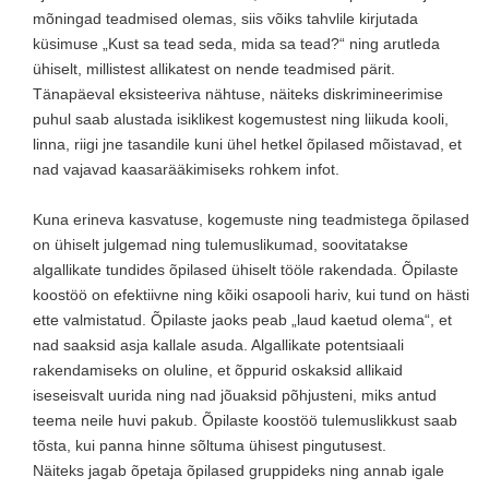
mõningad teadmised olemas, siis võiks tahvlile kirjutada
küsimuse „Kust sa tead seda, mida sa tead?“ ning arutleda
ühiselt, millistest allikatest on nende teadmised pärit.
Tänapäeval eksisteeriva nähtuse, näiteks diskrimineerimise
puhul saab alustada isiklikest kogemustest ning liikuda kooli,
linna, riigi jne tasandile kuni ühel hetkel õpilased mõistavad, et
nad vajavad kaasarääkimiseks rohkem infot.
Kuna erineva kasvatuse, kogemuste ning teadmistega õpilased
on ühiselt julgemad ning tulemuslikumad, soovitatakse
algallikate tundides õpilased ühiselt tööle rakendada. Õpilaste
koostöö on efektiivne ning kõiki osapooli hariv, kui tund on hästi
ette valmistatud. Õpilaste jaoks peab „laud kaetud olema“, et
nad saaksid asja kallale asuda. Algallikate potentsiaali
rakendamiseks on oluline, et õppurid oskaksid allikaid
iseseisvalt uurida ning nad jõuaksid põhjusteni, miks antud
teema neile huvi pakub. Õpilaste koostöö tulemuslikkust saab
tõsta, kui panna hinne sõltuma ühisest pingutusest.
Näiteks jagab õpetaja õpilased gruppideks ning annab igale