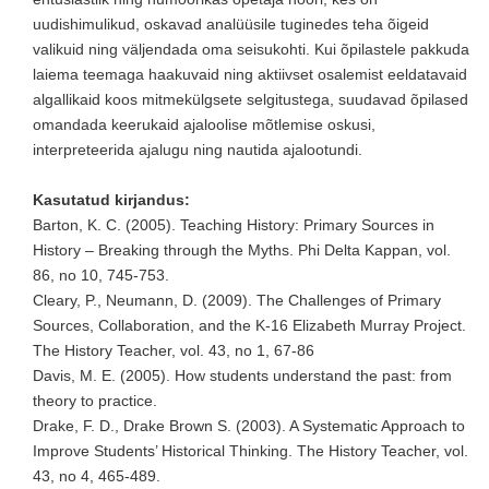
uudishimulikud, oskavad analüüsile tuginedes teha õigeid
valikuid ning väljendada oma seisukohti. Kui õpilastele pakkuda
laiema teemaga haakuvaid ning aktiivset osalemist eeldatavaid
algallikaid koos mitmekülgsete selgitustega, suudavad õpilased
omandada keerukaid ajaloolise mõtlemise oskusi,
interpreteerida ajalugu ning nautida ajalootundi.
Kasutatud kirjandus:
Barton, K. C. (2005). Teaching History: Primary Sources in
History – Breaking through the Myths. Phi Delta Kappan, vol.
86, no 10, 745-753.
Cleary, P., Neumann, D. (2009). The Challenges of Primary
Sources, Collaboration, and the K-16 Elizabeth Murray Project.
The History Teacher, vol. 43, no 1, 67-86
Davis, M. E. (2005). How students understand the past: from
theory to practice.
Drake, F. D., Drake Brown S. (2003). A Systematic Approach to
Improve Students’ Historical Thinking. The History Teacher, vol.
43, no 4, 465-489.