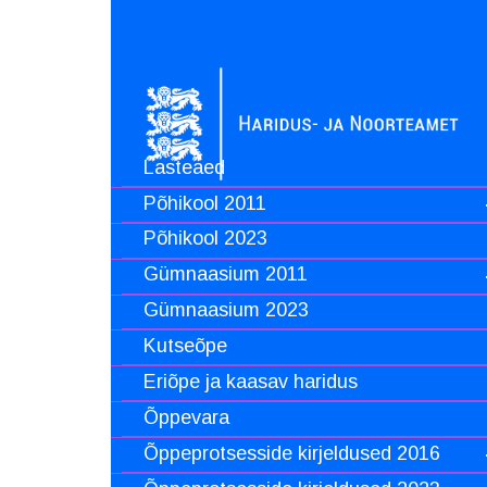
Lasteaed
Põhikool 2011
Põhikool 2023
Gümnaasium 2011
Gümnaasium 2023
Kutseõpe
Eriõpe ja kaasav haridus
Õppevara
Õppeprotsesside kirjeldused 2016