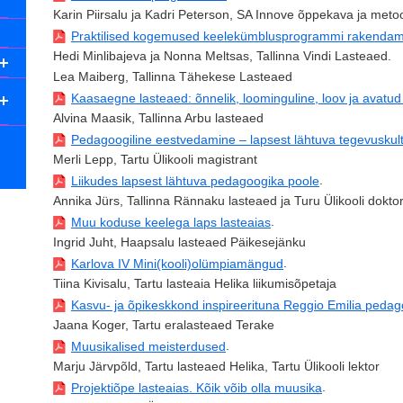
Karin Piirsalu ja Kadri Peterson, SA Innove õppekava ja met
Praktilised kogemused keelekümblusprogrammi rakendam
Hedi Minlibajeva ja Nonna Meltsas, Tallinna Vindi Lasteaed.
Lea Maiberg, Tallinna Tähekese Lasteaed
Kaasaegne lasteaed: õnnelik, loominguline, loov ja avatud
Alvina Maasik, Tallinna Arbu lasteaed
Pedagoogiline eestvedamine – lapsest lähtuva tegevuskult
Merli Lepp, Tartu Ülikooli magistrant
.
Liikudes lapsest lähtuva pedagoogika poole
Annika Jürs, Tallinna Rännaku lasteaed ja Turu Ülikooli dokto
.
Muu koduse keelega laps lasteaias
Ingrid Juht, Haapsalu lasteaed Päikesejänku
.
Karlova IV Mini(kooli)olümpiamängud
Tiina Kivisalu, Tartu lasteaia Helika liikumisõpetaja
Kasvu- ja õpikeskkond inspireerituna Reggio Emilia pedago
Jaana Koger, Tartu eralasteaed Terake
.
Muusikalised meisterdused
Marju Järvpõld, Tartu lasteaed Helika, Tartu Ülikooli lektor
.
Projektiõpe lasteaias. Kõik võib olla muusika