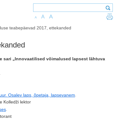
A
A
A
duse teabepäevad 2017, ettekanded
ekanded
 sari „Innovaatilised võimalused lapsest lähtuva
.
.
uur. Osalev laps, õpetaja, lapsevanem
e Kolledži lektor
.
ses
torant