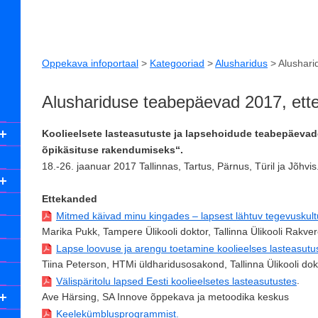
Oppekava infoportaal
>
Kategooriad
>
Alusharidus
>
Alushari
Alushariduse teabepäevad 2017, ett
Koolieelsete lasteasutuste ja lapsehoidude teabepäevade
õpikäsituse rakendumiseks“.
18.-26. jaanuar 2017 Tallinnas, Tartus, Pärnus, Türil ja Jõhvis
Ettekanded
Mitmed käivad minu kingades – lapsest lähtuv tegevuskult
Marika Pukk, Tampere Ülikooli doktor, Tallinna Ülikooli Rakver
Lapse loovuse ja arengu toetamine koolieelses lasteasutu
Tiina Peterson, HTMi üldharidusosakond, Tallinna Ülikooli dok
.
Välispäritolu lapsed Eesti koolieelsetes lasteasutustes
Ave Härsing, SA Innove õppekava ja metoodika keskus
Keelekümblusprogrammist.