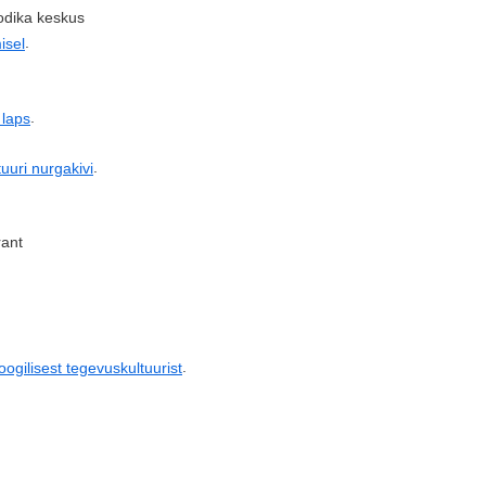
oodika keskus
.
isel
.
 laps
.
uuri nurgakivi
rant
.
ogilisest tegevuskultuurist