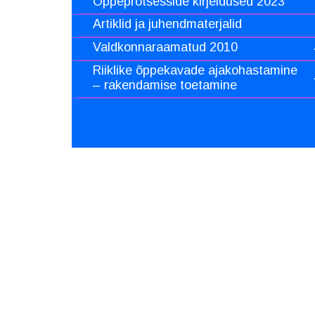
Õppeprotsesside kirjeldused 2023
Artiklid ja juhendmaterjalid
Valdkonnaraamatud 2010
Riiklike õppekavade ajakohastamine
– rakendamise toetamine