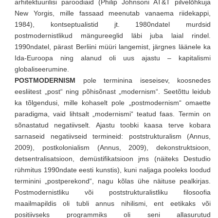
arhitektuurilisi paroodiaid (Philip Johnsoni AT&T pilvelõhkuja
New Yorgis, mille fassaad meenutab vanaema riidekappi,
1984), kontseptualistid jt. 1980ndatel murdsid
postmodernistlikud mängureeglid läbi juba laial rindel.
1990ndatel, pärast Berliini müüri langemist, järgnes läänele ka
Ida-Euroopa ning alanud oli uus ajastu – kapitalismi
globaliseerumine.
POSTMODERNISM
pole terminina iseseisev, koosnedes
eesliitest „post“ ning põhisõnast „modernism“. Seetõttu leidub
ka tõlgendusi, mille kohaselt pole „postmodernism“ omaette
paradigma, vaid lihtsalt „modernismi“ teatud faas. Termin on
sõnastatud negatiivselt. Ajastu toobki kaasa terve kobara
sarnaseid negatiivseid termineid: poststrukturalism (Annus,
2009), postkolonialism (Annus, 2009), dekonstruktsioon,
detsentralisatsioon, demüstifikatsioon jms (näiteks Destudio
rühmitus 1990ndate eesti kunstis), kuni naljaga pooleks loodud
terminini „postperekond“, nagu kõlas ühe näituse pealkirjas.
Postmodernistliku või poststrukturalistliku filosoofia
maailmapildis oli tubli annus nihilismi, ent eetikaks või
positiivseks programmiks oli seni allasurutud