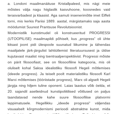
a. Londoni maailmanäituse Kristallpaleed, mis nägi meie
mõistes välja nagu hiiglaslik kasvuhoone, koosnedes vaid
terasvarbadest ja klaasist. Aga samuti insenerimõtte imet Eiffeli
torni, mis kerkis Pariisi 1889. aastal, märgistamaks saja aasta
möödumist Suurest Prantsuse Revolutsioonist.
Modernistlik kunstimudel oli konstrueeritud PROGRESSI
(UTOOPILISE) maailmapildi põhiselt, kus „progress“ oli ühte
kitsast joont pidi ülespoole suunatud liikumine ja tähendas
maalijatele järk-järgulist lahtiütlemist literatuursusest ja üldse
kujutavast maalist ning tsentraalperspektiivist. Progressi mõiste
on pärit filosoofiast, see on filosoofiline kategooria, mis oli
oluliselt kohal Saksa idealistliku filosoofi Hegeli mõtlemises
(ideede progress). Ja teiselt poolt materialistliku filosoofi Karl
Marxi mõtlemises (tööriistade progress), Marx oli algselt Hegeli
järgija ning hiljem tuline oponent. Laias laastus võib öelda, et
20. sajandil asetleidnud kunstipoliitilised võitlused on paljus
taandatavad nende kahe suure filosoofilise platvormi
leppimatusele. Hegellikku „ideede progressi“ väljendas
visuaalselt kõrgmodernismi perioodi abstraktne kunst, mida