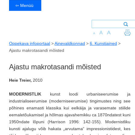
⇦ Menüü
A
A
A
Oppekava infoportaal
>
Ainevaldkonnad
>
6. Kunstiained
>
Ajastu makrotasandi mõisted
Ajastu makrotasandi mõisted
Heie Treier,
2010
MODERNISTLIK
kunst loodi urbaniseerumise ja
industrialiseerumise (moderniseerumise) tingimustes ning see
põhines enamasti klassika kui eelkäija ja varasemate stiilide
eemaletõukamisel ja hõlmas ajavahemikku ca 1870ndatest kuni
1950ndate lõpuni (Harrison 1996: 142-155). Modernistliku
kunsti ajalugu võib hakata „arvutama“ impressionistidest, kes