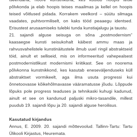
põlvkonda ja elab hoopis teises maailmas ja kellel on hoopis
teised võitlused pidada. Korrakem veelkord – süütu silmaga
vaadates, puhtvormiliselt, on kaks tööd peaaegu identsed.
Erisustest arusaamiseks tulebki tunda kunstiajalugu ja taustu.
21. sajandi alguse seisuga on sõna „postmodernism“
kaasaegse kunsti seisukohalt käibest ammu maas ja
rahvusvahelistele kunstinäitustele ilmub uuel ringil abstraktseid
töid, ainult et selliseid, mis on informeeritud vahepealsest
postmodernistlikust modernismi kriitikast. See on noorema
põlvkonna kunstnikkond, kes kasutab eneseväljenduseks küll
abstraktset vormikeelt, aga ilma usuta progressi kui
õnnetoovasse kõikehõlmavasse vääramatusse jõudu. Lõppude
lõpuks pole progress teaduses ja tehnikaski kuhugi kadunud,
ainult et see on kandunud paljuski mikro-tasandile, millest
puudub 19. sajandi lõpu ja 20. sajandi alguse heroilisus.
Kasutatud kirjandus
Annus, E. 2009. 20. sajandi mõttevoolud. Tallinn-Tartu: Tartu
Ülikooli Kirjastus, Heuremata.