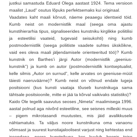
justkui samastuda Eduard Olega aastast 1924. Tema versioon
maalist „Laud“ osutus lõpuks perfektsemaks kui originaal.
Vaadates kaht maali kõrvuti, näeme peaaegu identseid töid.
Kumb neist on modernistlik maal (seega oma ajastu
kunstihierarhia tipus, signaliseerides kunstniku kirglikke poliitilisi
ja esteetilisi vaateid, tugevaid seisukohti) ning kumb
postmodernistlik (seega poliitiste vaadete suhtes ükskõikne,
vaid ees oleva maali jäljendamisele orienteeritud töö)? Kumb
kunstnik on Barthes’i järgi Autor (modernistlik „geenius-
kunstnik“) ja kumb on autor (postmodernistlik kontseptualist,
kelle silmis „Autor on surnud“, kelle arvates on geeniuse-müüt
täiesti naeruväärne)? Kumb neist on võtnud endale lugeja
positsiooni (kus kunsti vaataja tõuseb kunstnikuga sama
tähtsale positsioonile, mitte ei jää ta kõrval vaikivaks statistiks)?
Kaido Ole tegelik saavutus seoses „Nimeta“ maalimisega 1996.
aastal polnud aga niivõrd esteetiline, see seisnes milleski muus
– pigem mikrotasandi muutustes, mis jäid avalikkusele
nähtamatuks. Ta väljus noore kunstnikuna oma vanaonu
võimsast ja suurest kunstiajaloolisest varjust ning kehtestas end
iseendana, noore kunstnikuna, kes kuulub hoopis teise