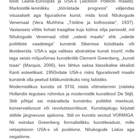
loodi Lääne-Euroopas ja USA-s (Jackson Pollocki maalid).
Marksistlik-leninlikku „tööriistade progressi“ väljendas
visuaalselt aga figuratiivne kunst, mida loodi Nõukogude
Venemaal (Vera Muhhina „Tööline ja kolhoositar“, 1937).
Vastasseis võttis kohati traagilise kuju külma sõja perioodil, mil
Nõukogude Venemaal võidi „valesti maaliv“ ehk „valede
poliitiliste vaadetega“ kunstnik Siberisse küüditada või
likvideerida. USA-s aga valitses abstraktse kunsti triumf, mille
taga seisis mõjuvõimas kunstikriitik Clement Greenberg, „kunsti
tsaar“ (Marquis, 2006), kes lähtus saksa klassikalise idealisti
Kanti esteetikast. 1950ndate USA-s riskis figuratiivselt maaliv
kunstnik olla peetud kitšikunstnikuks ning fašistiks.
Modernistlikus kunstis oli STIIL niisiis võtmetermin (näiteks
Hollandis tegutses rühmitus ja modernistlik kunstikool De Stijl).
Stiili põhjal sai määratleda kunstniku poliitilist meelsust,
konservatiivsust või revolutsioonilisust. Kunstiajalugu kirjutati
stiilide järgnevuse ajaloona. Stiil on kunstis seotud VORMIGA.
Nii esindas Greenberg formalistlikku kunstiteadust, mille
retseptsioon USA-s oli positiivne, Nõukogude Liidus aga
negatiivne.