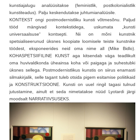
kunstiajalugu analüüsitakse (feministlik, postkolonialistlik
kunstiteadus). Palju keskendutakse juhtumianalüüsile.
KONTEKST ongi postmodernistliku kunsti võtmesõnu. Paljud
tööd mängivad kontekstidega, uskumata „kunsti
universaalsuse“ kontsepti. Nii on mõni kunstnik
spetsialiseerunud üksnes koopiate loomisele teiste kunstnike
töödest, eksponeerides neid oma nime all (Mike Bidlo).
KOHASPETSIIFILINE KUNST aga kitsendab väga teadlikult
oma huvivaldkonda üheainsa koha või paigaga ja suhestubki
üksnes sellega. Postmodernistlikus kunstis on siirus enamasti
silmakirjalik, selle tagant tuleb otsida pigem esitamise poliitikaid
ja KONSTRUKTSIOONE. Kunsti on uuel ringil tagasi tulnud
jutustamine, ainult et seda nimetatakse nüüd Lyotardi järgi
moodsalt NARRATIIVSUSEKS.