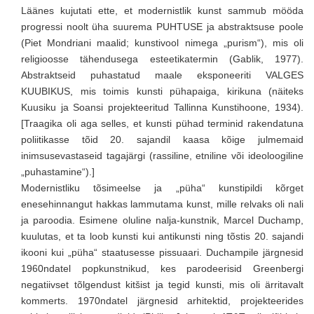
Läänes kujutati ette, et modernistlik kunst sammub mööda
progressi noolt üha suurema PUHTUSE ja abstraktsuse poole
(Piet Mondriani maalid; kunstivool nimega „purism“), mis oli
religioosse tähendusega esteetikatermin (Gablik, 1977).
Abstraktseid puhastatud maale eksponeeriti VALGES
KUUBIKUS, mis toimis kunsti pühapaiga, kirikuna (näiteks
Kuusiku ja Soansi projekteeritud Tallinna Kunstihoone, 1934).
[Traagika oli aga selles, et kunsti pühad terminid rakendatuna
poliitikasse tõid 20. sajandil kaasa kõige julmemaid
inimsusevastaseid tagajärgi (rassiline, etniline või ideoloogiline
„puhastamine“).]
Modernistliku tõsimeelse ja „püha“ kunstipildi kõrget
enesehinnangut hakkas lammutama kunst, mille relvaks oli nali
ja paroodia. Esimene oluline nalja-kunstnik, Marcel Duchamp,
kuulutas, et ta loob kunsti kui antikunsti ning tõstis 20. sajandi
ikooni kui „püha“ staatusesse pissuaari. Duchampile järgnesid
1960ndatel popkunstnikud, kes parodeerisid Greenbergi
negatiivset tõlgendust kitšist ja tegid kunsti, mis oli ärritavalt
kommerts. 1970ndatel järgnesid arhitektid, projekteerides