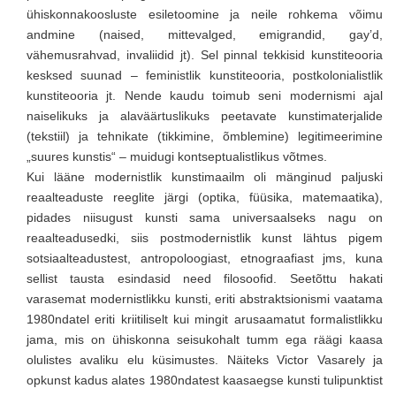
ühiskonnakoosluste esiletoomine ja neile rohkema võimu
andmine (naised, mittevalged, emigrandid, gay’d,
vähemusrahvad, invaliidid jt). Sel pinnal tekkisid kunstiteooria
kesksed suunad – feministlik kunstiteooria, postkolonialistlik
kunstiteooria jt. Nende kaudu toimub seni modernismi ajal
naiselikuks ja alaväärtuslikuks peetavate kunstimaterjalide
(tekstiil) ja tehnikate (tikkimine, õmblemine) legitimeerimine
„suures kunstis“ – muidugi kontseptualistlikus võtmes.
Kui lääne modernistlik kunstimaailm oli mänginud paljuski
reaalteaduste reeglite järgi (optika, füüsika, matemaatika),
pidades niisugust kunsti sama universaalseks nagu on
reaalteadusedki, siis postmodernistlik kunst lähtus pigem
sotsiaalteadustest, antropoloogiast, etnograafiast jms, kuna
sellist tausta esindasid need filosoofid. Seetõttu hakati
varasemat modernistlikku kunsti, eriti abstraktsionismi vaatama
1980ndatel eriti kriitiliselt kui mingit arusaamatut formalistlikku
jama, mis on ühiskonna seisukohalt tumm ega räägi kaasa
olulistes avaliku elu küsimustes. Näiteks Victor Vasarely ja
opkunst kadus alates 1980ndatest kaasaegse kunsti tulipunktist