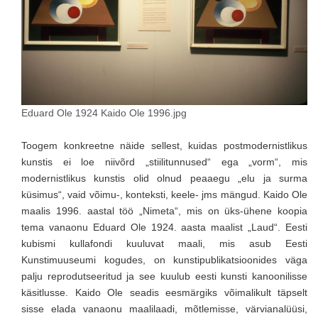
Eduard Ole 1924 Kaido Ole 1996.jpg
Toogem konkreetne näide sellest, kuidas postmodernistlikus
kunstis ei loe niivõrd „stiilitunnused“ ega „vorm“, mis
modernistlikus kunstis olid olnud peaaegu „elu ja surma
küsimus“, vaid võimu-, konteksti, keele- jms mängud. Kaido Ole
maalis 1996. aastal töö „Nimeta“, mis on üks-ühene koopia
tema vanaonu Eduard Ole 1924. aasta maalist „Laud“. Eesti
kubismi kullafondi kuuluvat maali, mis asub Eesti
Kunstimuuseumi kogudes, on kunstipublikatsioonides väga
palju reprodutseeritud ja see kuulub eesti kunsti kanoonilisse
käsitlusse. Kaido Ole seadis eesmärgiks võimalikult täpselt
sisse elada vanaonu maalilaadi, mõtlemisse, värvianalüüsi,