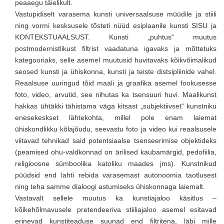
peaaegu täielikult.
Vastupidiselt varasema kunsti universaalsuse müüdile ja stiili
ning vormi kesksusele tõsteti nüüd esiplaanile kunsti SISU ja
KONTEKSTUAALSUST. Kunsti „puhtus“ muutus
postmodernistlikust filtrist vaadatuna igavaks ja mõttetuks
kategooriaks, selle asemel muutusid huvitavaks kõikvõimalikud
seosed kunsti ja ühiskonna, kunsti ja teiste distsipliinide vahel.
Reaalsuse uuringud tõid maali ja graafika asemel fookusesse
foto, video, arvutid, see nihutas ka tsensuuri huvi. Maalikunst
hakkas ühtäkki tähistama väga kitsast „subjektiivset“ kunstniku
enesekeskset lähtekohta, millel pole enam laiemat
ühiskondlikku kõlajõudu, seevastu foto ja video kui reaalsusele
viitavad tehnikad said potentsiaalse tsenseerimise objektideks
(peamised ohu-valdkonnad on ärilised kaubamärgid, pedofiilia,
religioosne sümboolika katoliku maades jms). Kunstnikud
püüdsid end lahti rebida varasemast autonoomia taotlusest
ning teha samme dialoogi astumiseks ühiskonnaga laiemalt.
Vastavalt sellele muutus ka kunstiajaloo käsitlus –
kõikehõlmavusele pretendeeriva stiiliajaloo asemel esitavad
erinevad kunstiteaduse suunad end filtritena, läbi mille