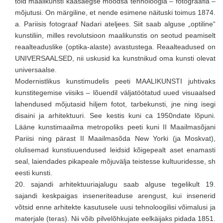
tõid maalikunsti kaasaegse moodsa tehnoloogia – fotograafia –
mõjutusi. On märgiline, et nende esimene näituski toimus 1874.
a. Pariisis fotograaf Nadari ateljees. Siit saab alguse „optiline“
kunstiliin, milles revolutsioon maalikunstis on seotud peamiselt
reaalteaduslike (optika-alaste) avastustega. Reaalteadused on
UNIVERSAALSED, nii uskusid ka kunstnikud oma kunsti olevat
universaalse.
Modernistlikus kunstimudelis peeti MAALIKUNSTI juhtivaks
kunstitegemise viisiks – lõuendil väljatöötatud uued visuaalsed
lahendused mõjutasid hiljem fotot, tarbekunsti, jne ning isegi
disaini ja arhitektuuri. See kestis kuni ca 1950ndate lõpuni.
Lääne kunstimaailma metropoliks peeti kuni II Maailmasõjani
Pariisi ning pärast II Maailmasõda New Yorki (ja Moskvat),
olulisemad kunstiuuendused leidsid kõigepealt aset enamasti
seal, laiendades pikapeale mõjuvälja teistesse kultuuridesse, sh
eesti kunsti.
20. sajandi arhitektuuriajalugu saab alguse tegelikult 19.
sajandi keskpaigas inseneriteaduse arengust, kui insenerid
võtsid enne arhitekte kasutusele uusi tehnoloogilisi võimalusi ja
materjale (teras). Nii võib pilvelõhkujate eelkäijaks pidada 1851.