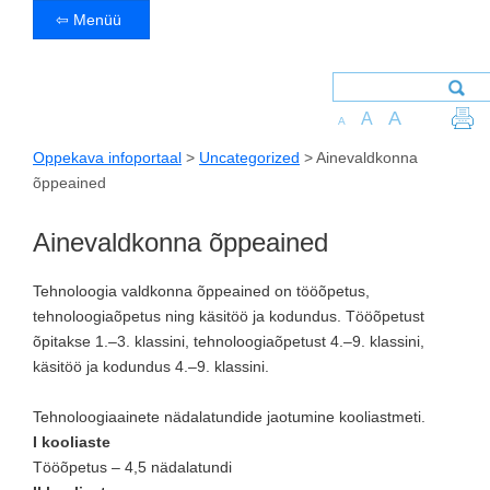
⇦ Menüü
A
A
A
Oppekava infoportaal
>
Uncategorized
>
Ainevaldkonna
õppeained
Ainevaldkonna õppeained
Tehnoloogia valdkonna õppeained on tööõpetus,
tehnoloogiaõpetus ning käsitöö ja kodundus. Tööõpetust
õpitakse 1.–3. klassini, tehnoloogiaõpetust 4.–9. klassini,
käsitöö ja kodundus 4.–9. klassini.
Tehnoloogiaainete nädalatundide jaotumine kooliastmeti.
I kooliaste
Tööõpetus – 4,5 nädalatundi