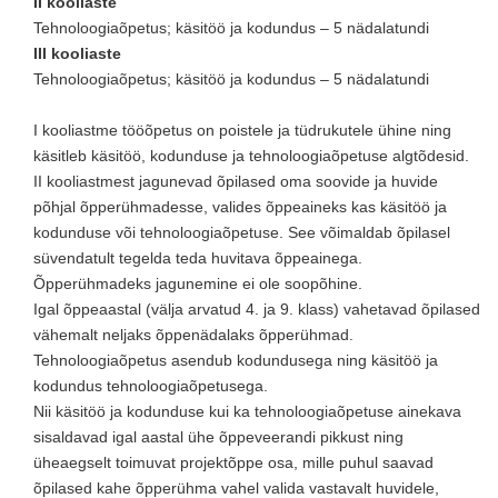
II kooliaste
Tehnoloogiaõpetus; käsitöö ja kodundus – 5 nädalatundi
III kooliaste
Tehnoloogiaõpetus; käsitöö ja kodundus – 5 nädalatundi
I kooliastme tööõpetus on poistele ja tüdrukutele ühine ning
käsitleb käsitöö, kodunduse ja tehnoloogiaõpetuse algtõdesid.
II kooliastmest jagunevad õpilased oma soovide ja huvide
põhjal õpperühmadesse, valides õppeaineks kas käsitöö ja
kodunduse või tehnoloogiaõpetuse. See võimaldab õpilasel
süvendatult tegelda teda huvitava õppeainega.
Õpperühmadeks jagunemine ei ole soopõhine.
Igal õppeaastal (välja arvatud 4. ja 9. klass) vahetavad õpilased
vähemalt neljaks õppenädalaks õpperühmad.
Tehnoloogiaõpetus asendub kodundusega ning käsitöö ja
kodundus tehnoloogiaõpetusega.
Nii käsitöö ja kodunduse kui ka tehnoloogiaõpetuse ainekava
sisaldavad igal aastal ühe õppeveerandi pikkust ning
üheaegselt toimuvat projektõppe osa, mille puhul saavad
õpilased kahe õpperühma vahel valida vastavalt huvidele,