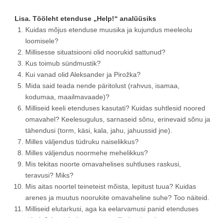
Lisa. Tööleht etenduse „Help!“ analüüsiks
Kuidas mõjus etenduse muusika ja kujundus meeleolu
loomisele?
Millisesse situatsiooni olid noorukid sattunud?
Kus toimub sündmustik?
Kui vanad olid Aleksander ja Pirožka?
Mida said teada nende päritolust (rahvus, isamaa,
kodumaa, maailmavaade)?
Milliseid keeli etenduses kasutati? Kuidas suhtlesid noored
omavahel? Keelesugulus, sarnaseid sõnu, erinevaid sõnu ja
tähendusi (torm, käsi, kala, jahu, jahuussid jne).
Milles väljendus tüdruku naiselikkus?
Milles väljendus noormehe mehelikkus?
Mis tekitas noorte omavahelises suhtluses raskusi,
teravusi? Miks?
Mis aitas noortel teineteist mõista, lepitust tuua? Kuidas
arenes ja muutus noorukite omavaheline suhe? Too näiteid.
Milliseid elutarkusi, aga ka eelarvamusi panid etenduses