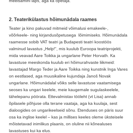
meelsamini laps, aga ka õpetaja.
2. Teaterikülastus hõimunädala raames
Teater ja kino pakuvad mitmeid võimalusi emakeele-,
võõrkeele- ning kirjandusõpetusega lõimimiseks. Hõimunädala
raamesse sobib VAT teatri ja Budapesti teatri koostöös
valminud lavastus „Help!“, mis kuulub Euroopa teatriprojekti,
mida veavad Aare Toikka ja ungarlane Peter Horvath. Ka
lavastuse meeskonda kuulub eri hõimurahvaste liikmeid:
lavastajad Margo Teder ja Aare Toikka ning kunstnik Inga Vares
on eestlased, aga muusikaline kujundaja Janoš Novak
ungarlane. Hõimunädalal võiks selle lavastuse vaatamisega
seoses ka ungari keelele, meie kaugemale sugulaskeelele,
tähelepanu pöörata. Ettevalmistav tööleht (vt Lisa) annab
õpilasele põhjuse olla terane vaataja, aga ka kuulaja, sest
dialoogides on ungarikeelseid sõnu. Etenduses on päris suur
osa ka inglise keelel – kas ja millises keeles oleme üksteisele
mõistetavad inimlikus plaanis, on oluline nii kõnealuses
lavastuses kui ka elus.