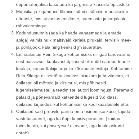
õppematerjalina kasutada ka järgmiste klasside õpilastele.
Muusika ja kirjanduse lõimisel sündis sõnalis-muusikaline
etteaste, mis tutvustas eestlaste, soomlaste ja karjalaste
rahvaloomingut.
Kodundustunnis (aga ka heade vanaemade ja emade
abiga) valmis hulk maitsvaid karjala pirukaid, tervislik mee-
ja pohlajook, kala ning keeksid jm isuäratav.
Eelhäälestus Rein Sikuga kohtumiseks oli igati tänuväärne,
sest passiivselt kuulavast õpilasest oli nüüd saanud teadlik
kuulaja, kaasarääkija, aga ka küsimuste esitaja. Kohtumine
Rein Sikuga oli seetõttu kindlasti sisukam ja huvitavam, et
õpilastel oli mõtteid ja küsimusi, mis põhinesid
lugemiselamustel ja teadmistel autori loomingust. Paremaid
palasid ja põnevamaid katkendeid lugesid 9.d klassi
õpilased kirjanduslikul kohtumisel ka koolikaaslastele ette.
Õpilased said proovile panna oma esinemisoskuse, tajuda
vastutustunnet, aga ka õppida pisiviperustest (kuidas
toimida siis, kui
powerpoint
ei avane, aga kuulajaskond
ootab).