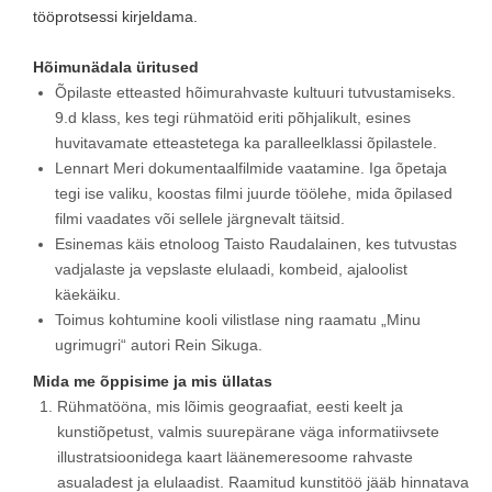
tööprotsessi kirjeldama.
Hõimunädala üritused
Õpilaste etteasted hõimurahvaste kultuuri tutvustamiseks.
9.d klass, kes tegi rühmatöid eriti põhjalikult, esines
huvitavamate etteastetega ka paralleelklassi õpilastele.
Lennart Meri dokumentaalfilmide vaatamine. Iga õpetaja
tegi ise valiku, koostas filmi juurde töölehe, mida õpilased
filmi vaadates või sellele järgnevalt täitsid.
Esinemas käis etnoloog Taisto Raudalainen, kes tutvustas
vadjalaste ja vepslaste elulaadi, kombeid, ajaloolist
käekäiku.
Toimus kohtumine kooli vilistlase ning raamatu „Minu
ugrimugri“ autori Rein Sikuga.
Mida me õppisime ja mis üllatas
Rühmatööna, mis lõimis geograafiat, eesti keelt ja
kunstiõpetust, valmis suurepärane väga informatiivsete
illustratsioonidega kaart läänemeresoome rahvaste
asualadest ja elulaadist. Raamitud kunstitöö jääb hinnatava