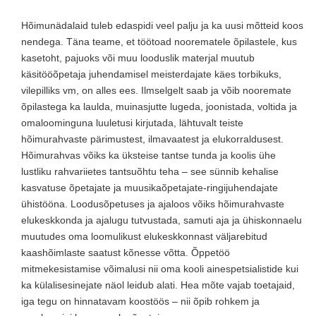
Hõimunädalaid tuleb edaspidi veel palju ja ka uusi mõtteid koos
nendega. Täna teame, et töötoad noorematele õpilastele, kus
kasetoht, pajuoks või muu looduslik materjal muutub
käsitööõpetaja juhendamisel meisterdajate käes torbikuks,
vilepilliks vm, on alles ees. Ilmselgelt saab ja võib nooremate
õpilastega ka laulda, muinasjutte lugeda, joonistada, voltida ja
omaloominguna luuletusi kirjutada, lähtuvalt teiste
hõimurahvaste pärimustest, ilmavaatest ja elukorraldusest.
Hõimurahvas võiks ka üksteise tantse tunda ja koolis ühe
lustliku rahvariietes tantsuõhtu teha – see sünnib kehalise
kasvatuse õpetajate ja muusikaõpetajate-ringijuhendajate
ühistööna. Loodusõpetuses ja ajaloos võiks hõimurahvaste
elukeskkonda ja ajalugu tutvustada, samuti aja ja ühiskonnaelu
muutudes oma loomulikust elukeskkonnast väljarebitud
kaashõimlaste saatust kõnesse võtta. Õppetöö
mitmekesistamise võimalusi nii oma kooli ainespetsialistide kui
ka külalisesinejate näol leidub alati. Hea mõte vajab toetajaid,
iga tegu on hinnatavam koostöös – nii õpib rohkem ja