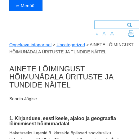
⇦ Menüü
A
A
A
Oppekava infoportaal
>
Uncategorized
>
AINETE LÕIMINGUST
HÕIMUNÄDALA ÜRITUSTE JA TUNDIDE NÄITEL
AINETE LÕIMINGUST
HÕIMUNÄDALA ÜRITUSTE JA
TUNDIDE NÄITEL
Seoriin Jõgise
1. Kirjanduse, eesti keele, ajaloo ja geograafia
lõimimisest hõimunädalal
Hakatuseks lugesid 9. klasside õpilased soovitusliku