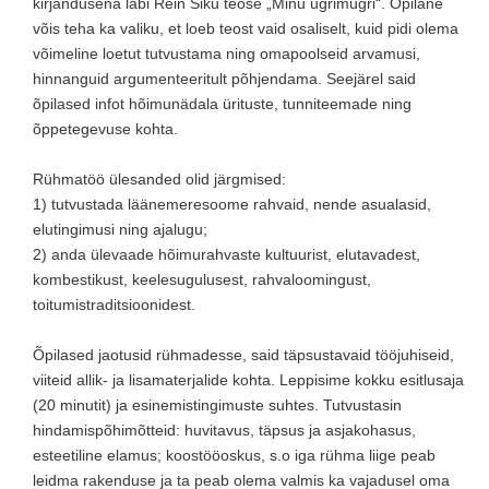
kirjandusena läbi Rein Siku teose „Minu ugrimugri“. Õpilane
võis teha ka valiku, et loeb teost vaid osaliselt, kuid pidi olema
võimeline loetut tutvustama ning omapoolseid arvamusi,
hinnanguid argumenteeritult põhjendama. Seejärel said
õpilased infot hõimunädala ürituste, tunniteemade ning
õppetegevuse kohta.
Rühmatöö ülesanded olid järgmised:
1) tutvustada läänemeresoome rahvaid, nende asualasid,
elutingimusi ning ajalugu;
2) anda ülevaade hõimurahvaste kultuurist, elutavadest,
kombestikust, keelesugulusest, rahvaloomingust,
toitumistraditsioonidest.
Õpilased jaotusid rühmadesse, said täpsustavaid tööjuhiseid,
viiteid allik- ja lisamaterjalide kohta. Leppisime kokku esitlusaja
(20 minutit) ja esinemistingimuste suhtes. Tutvustasin
hindamispõhimõtteid: huvitavus, täpsus ja asjakohasus,
esteetiline elamus; koostööoskus, s.o iga rühma liige peab
leidma rakenduse ja ta peab olema valmis ka vajadusel oma